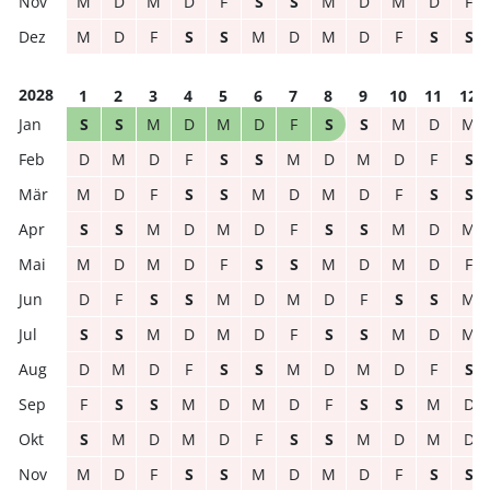
M
D
M
D
F
S
S
M
D
M
D
F
M
D
F
S
S
M
D
M
D
F
S
S
2028
1
2
3
4
5
6
7
8
9
10
11
12
S
S
M
D
M
D
F
S
S
M
D
M
D
M
D
F
S
S
M
D
M
D
F
S
M
D
F
S
S
M
D
M
D
F
S
S
S
S
M
D
M
D
F
S
S
M
D
M
M
D
M
D
F
S
S
M
D
M
D
F
D
F
S
S
M
D
M
D
F
S
S
M
S
S
M
D
M
D
F
S
S
M
D
M
D
M
D
F
S
S
M
D
M
D
F
S
F
S
S
M
D
M
D
F
S
S
M
D
S
M
D
M
D
F
S
S
M
D
M
D
M
D
F
S
S
M
D
M
D
F
S
S