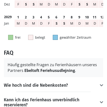
F
S
S
M
D
M
D
F
S
S
M
D
2029
1
2
3
4
5
6
7
8
9
10
11
12
M
D
M
D
F
S
S
M
D
M
D
F
frei
belegt
gewählter Zeitraum
FAQ
Häufig gestellte Fragen zu Ferienhäusern unseres
Partners
Ebeltoft Feriehusudlejning
.
Wie hoch sind die Nebenkosten?
Kann ich das Ferienhaus unverbindlich
reservieren?