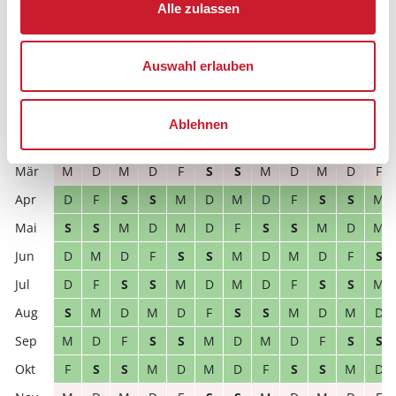
Alle zulassen
S
M
D
M
D
F
S
S
M
D
M
D
D
M
D
F
S
S
M
D
M
D
F
S
Auswahl erlauben
2027
1
2
3
4
5
6
7
8
9
10
11
12
F
S
S
M
D
M
D
F
S
S
M
D
Ablehnen
M
D
M
D
F
S
S
M
D
M
D
F
M
D
M
D
F
S
S
M
D
M
D
F
D
F
S
S
M
D
M
D
F
S
S
M
S
S
M
D
M
D
F
S
S
M
D
M
D
M
D
F
S
S
M
D
M
D
F
S
D
F
S
S
M
D
M
D
F
S
S
M
S
M
D
M
D
F
S
S
M
D
M
D
M
D
F
S
S
M
D
M
D
F
S
S
F
S
S
M
D
M
D
F
S
S
M
D