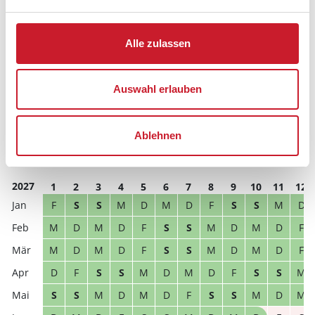
2026
1
2
3
4
5
6
7
8
9
10
11
12
M
D
F
S
S
M
D
M
D
F
S
S
Alle zulassen
S
S
M
D
M
D
F
S
S
M
D
M
D
M
D
F
S
S
M
D
M
D
F
S
Auswahl erlauben
D
F
S
S
M
D
M
D
F
S
S
M
S
M
D
M
D
F
S
S
M
D
M
D
Ablehnen
D
M
D
F
S
S
M
D
M
D
F
S
2027
1
2
3
4
5
6
7
8
9
10
11
12
F
S
S
M
D
M
D
F
S
S
M
D
M
D
M
D
F
S
S
M
D
M
D
F
M
D
M
D
F
S
S
M
D
M
D
F
D
F
S
S
M
D
M
D
F
S
S
M
S
S
M
D
M
D
F
S
S
M
D
M