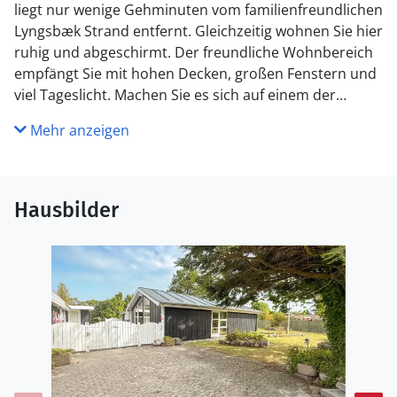
liegt nur wenige Gehminuten vom familienfreundlichen
Lyngsbæk Strand entfernt. Gleichzeitig wohnen Sie hier
ruhig und abgeschirmt. Der freundliche Wohnbereich
empfängt Sie mit hohen Decken, großen Fenstern und
viel Tageslicht. Machen Sie es sich auf einem der
bequemen Sofas gemütlich, lesen Sie ein Buch am
Mehr anzeigen
Kaminofen oder verbringen Sie gesellige Abende am
Esstisch neben der offenen, großzügigen Küche.
Nutzen Sie den großen Innenhof als erweiterten
Hausbilder
Wohnraum im Freien. Entspannen Sie auf einer der
Sonnenliegen, frühstücken Sie unter dem überdachten
Terrassenbereich oder trinken Sie nachmittags Kaffee
an einem der geschützten Sitzplätze. Die großzügige,
abgeschirmte Gestaltung bietet viel Privatsphäre und
ist auch für Familien mit Kindern bestens geeignet.
Spazieren Sie zum nahen Sandstrand von Lyngsbæk
oder erkunden Sie die Umgebung rund um Ebeltoft mit