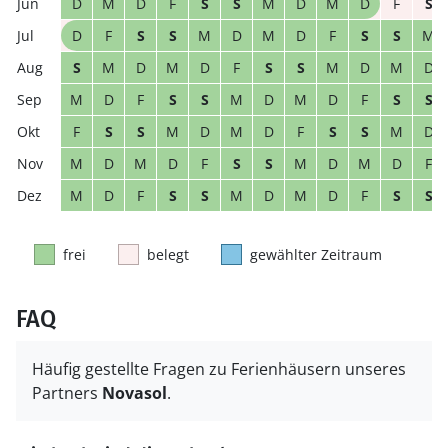
D
M
D
F
S
S
M
D
M
D
F
S
D
F
S
S
M
D
M
D
F
S
S
M
S
M
D
M
D
F
S
S
M
D
M
D
M
D
F
S
S
M
D
M
D
F
S
S
F
S
S
M
D
M
D
F
S
S
M
D
M
D
M
D
F
S
S
M
D
M
D
F
M
D
F
S
S
M
D
M
D
F
S
S
frei
belegt
gewählter Zeitraum
FAQ
Häufig gestellte Fragen zu Ferienhäusern unseres
Partners
Novasol
.