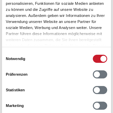
personalisieren, Funktionen für soziale Medien anbieten
zu können und die Zugriffe auf unsere Website zu
analysieren. Außerdem geben wir Informationen zu Ihrer
Belegungskalender
Verwendung unserer Website an unsere Partner für
soziale Medien, Werbung und Analysen weiter. Unsere
Reisedauer auswählen
Partner führen diese Informationen möglicherweise mit
Anzahl Reisende auswählen
weiteren Daten zusammen, die Sie ihnen bereitgestellt
Anreisetag im Belegungskalender anklicken
haben oder die sie im Rahmen Ihrer Nutzung der Dienste
Sie bekommen Verfügbarkeit und Preis angezeigt
gesammelt haben.
Einwilligungsauswahl
Notwendig
Bitte beachten Sie, dass sich bei Änderungen des
Reisezeitraumes auch Änderungen bei der
Hausbeschreibung und/oder der Ausstattung ergeben
Präferenzen
können.
Reisedauer
Anzahl Reisende
Statistiken
Marketing
frei
belegt
gewählter Zeitraum