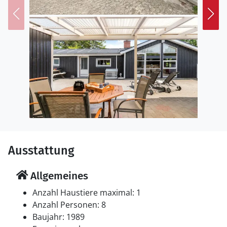
dem Fahrrad. Besuchen Sie das malerische
Glasmuseum, das alte Rathaus oder machen Sie einen
Ausflug in den Nationalpark Mols Bjerge mit seinen
sanften Hügeln und markanten Aussichtspunkten.
Einkaufsmöglichkeiten und Restaurants finden Sie
ebenfalls ganz in der Nähe.
Ausstattung
Allgemeines
Anzahl Haustiere maximal: 1
Anzahl Personen: 8
Baujahr: 1989