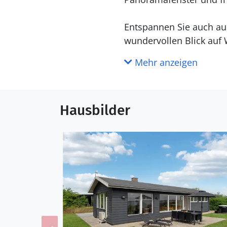
Entspannen Sie auch aus
wundervollen Blick auf
finnischen Holzbad abt
Mehr anzeigen
Spazieren Sie zum Stran
Spaziergang. Auch der 
Hausbilder
ein. Für einen Stadtbumm
Willkommen in Ihrem Ur