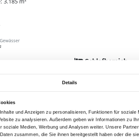
: 3.185 m²
5
 Gewässer
²
Schlafbereich
Anzahl Doppelbetten
Anzahl Einzelbetten: 
Details
Anzahl Schlafzimmer
Bad
Cookies
Anzahl Duschen: 1
nhalte und Anzeigen zu personalisieren, Funktionen für soziale
Website zu analysieren. Außerdem geben wir Informationen zu I
Anzahl Badezimmer:
r soziale Medien, Werbung und Analysen weiter. Unsere Partner
Anzahl Toiletten: 1
 Daten zusammen, die Sie ihnen bereitgestellt haben oder die s
en
Dusche