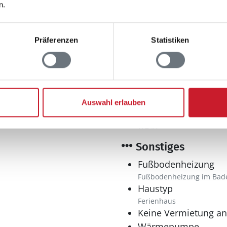
n.
Waschmaschine
Präferenzen
Statistiken
Multimedia
Deutsches Fernsehe
Auswahl erlauben
Internet
WLAN
Sonstiges
Fußbodenheizung
Fußbodenheizung im Bad
Haustyp
Ferienhaus
Keine Vermietung a
Wärmepumpe