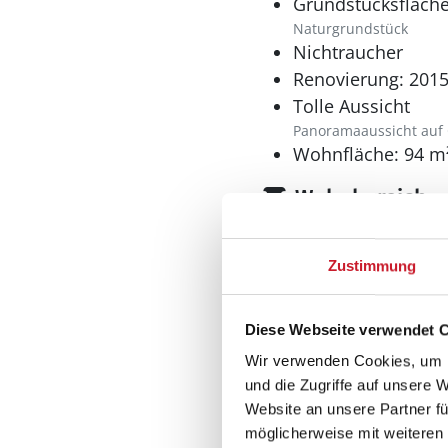
Grundstücksfläche
Naturgrundstück
Nichtraucher
Renovierung: 201
Tolle Aussicht
Panoramaaussicht auf
Wohnfläche: 94 m
Wohnbereich
Kaminofen
Zustimmung
Küche
Diese Webseite verwendet 
Dunstabzug
Wir verwenden Cookies, um I
und die Zugriffe auf unsere 
Geschirrspüler
Website an unsere Partner fü
Herd
möglicherweise mit weiteren
Elektroherd mit Backof