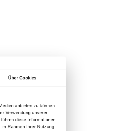
: 2
2
Über Cookies
: 3
 Medien anbieten zu können
hrer Verwendung unserer
 1
 führen diese Informationen
ie im Rahmen Ihrer Nutzung