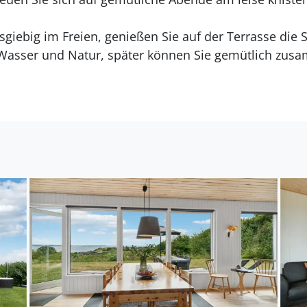
giebig im Freien, genießen Sie auf der Terrasse die
 Wasser und Natur, später können Sie gemütlich zusa
auchen.
d, genießen Sie eine kühle Erfrischung oder machen 
Nationalpark Mols Bjerge lädt zu Erkundungen zu Fuß
el bietet sich Ebeltoft an.
laub im Ferienhaus mit finnischem Holzbad.