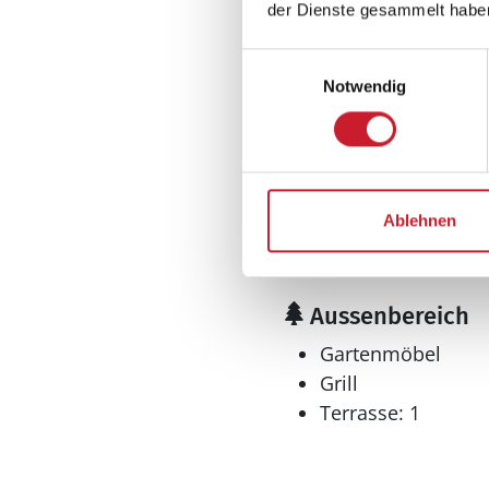
der Dienste gesammelt habe
Kaffeemaschine
Kühlschrank
Einwilligungsauswahl
Mikrowelle
Notwendig
Tiefkühler: 30 l
Tiefkühlschrank
Wellness
Whirlpool
Ablehnen
Finnisches Holzbad
Aussenbereich
Gartenmöbel
Grill
Terrasse: 1