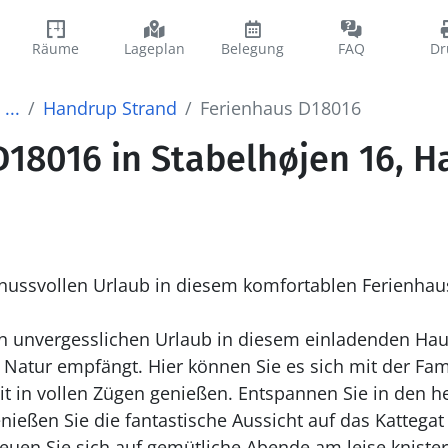
Räume
Lageplan
Belegung
FAQ
Dr
...
Handrup Strand
Ferienhaus D18016
D18016 in Stabelhøjen 16, 
enussvollen Urlaub in diesem komfortablen Ferienha
en unvergesslichen Urlaub in diesem einladenden Haus,
r Natur empfängt. Hier können Sie es sich mit der Fa
t in vollen Zügen genießen. Entspannen Sie in den h
ießen Sie die fantastische Aussicht auf das Kattegat
euen Sie sich auf gemütliche Abende am leise knist