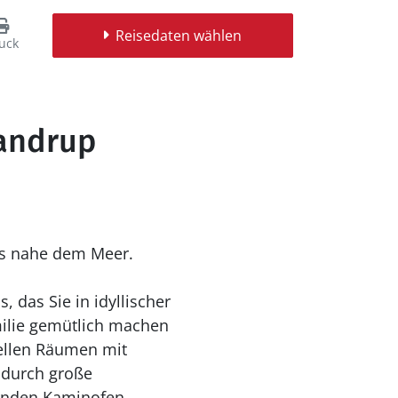
Reisedaten wählen
uck
Handrup
us nahe dem Meer.
 das Sie in idyllischer
milie gemütlich machen
ellen Räumen mit
 durch große
ernden Kaminofen.