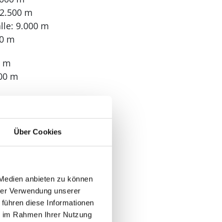
 2.500 m
le: 9.000 m
00 m
0 m
00 m
: 2
Über Cookies
4
 Medien anbieten zu können
hrer Verwendung unserer
 führen diese Informationen
ie im Rahmen Ihrer Nutzung