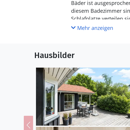
Bäder ist ausgesproche
diesem Badezimmer sin
Schlafplatze verteilen 
eingerichtet sind. In de
Mehr anzeigen
Hochstuhl und ein Kinde
Außenbereich
Hausbilder
Das Urlaubsdomizil lie
die sich sehr schön für 
Ihre Kinder vergnügt a
auf den offenen und ge
laden zudem zu entspann
Lage
Das Gebiet rund um Lyn
einem guten, kinderfreu
Einkaufsmöglichkeiten. 