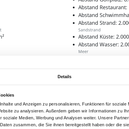
Abstand Restaurant:
Abstand Schwimmhal
Abstand Strand: 2.0
t
Sandstrand
m²
Abstand Küste: 2.00
Abstand Wasser: 2.0
Meer
Schlafbereich
Anzahl Doppelbetten
Details
160 x 200 cm.
180 x 200 cm.
Anzahl Einzelbetten: 
Cookies
90 x 200 cm.
nhalte und Anzeigen zu personalisieren, Funktionen für soziale
Bad
Website zu analysieren. Außerdem geben wir Informationen zu I
r soziale Medien, Werbung und Analysen weiter. Unsere Partner
Anzahl Duschen: 2
 Daten zusammen, die Sie ihnen bereitgestellt haben oder die s