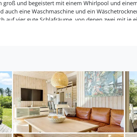
n groß und begeistert mit einem Whirlpool und einem
d auch eine Waschmaschine und ein Wäschetrockner 
sich auf vier gute Schlafräume, von denen zwei mit je
n anderen beiden Zimmern stehen jeweils zwei Einzelbe
rreisebett für die jüngsten Gäste sind ebenfalls im
gt auf einem ansprechenden Naturgrundstück mit eine
Ballspiele und andere Freiluftaktivitäten mit der Fami
uf dem Grundstück umhertollen und spielen, können S
schlossenen Terrassenarealen gemütlich machen. Gar
ten Grillabenden in geselliger Runde ein.
gsbæk Strand ist beschaulich und angenehm ruhig. 
ndlichen Strand. In der Umgebung treffen Sie auf me
Das hügelige Terrain ringsum eignet sich sehr schön