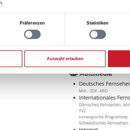
Anzahl Toiletten: 2
n.
Trockner
Waschmaschine
Präferenzen
Statistiken
Auswahl erlauben
Multimedia
Deutsches Fernsehe
Min.: ZDF, ARD
Internationales Fern
Dänisches Fernsehen, Min
TV2
norwegische Programme, 
Schwedisches Fernsehen, 
Internet