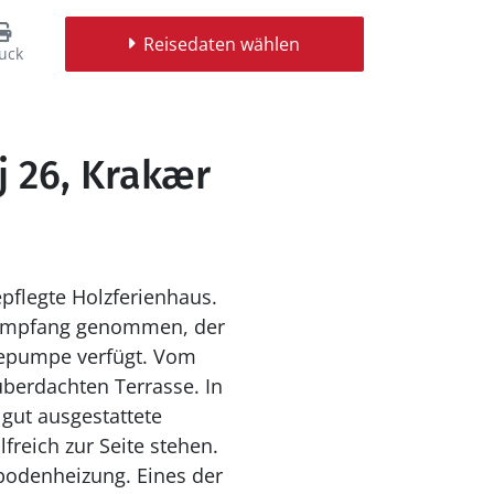
Reisedaten wählen
uck
j 26, Krakær
pflegte Holzferienhaus.
 Empfang genommen, der
mepumpe verfügt. Vom
berdachten Terrasse. In
gut ausgestattete
freich zur Seite stehen.
bodenheizung. Eines der