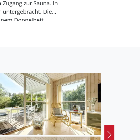
 Zugang zur Sauna. In
untergebracht. Die
 einem Doppelbett
tten für Sie bereit. Ein
 Haus vorhanden.
r großen Grasfläche,
lie anbietet. Während
ie es sich wunderbar
tenmöbel und ein Grill
Sie wohnen nah an
hrere Lokalitäten und
 für Spaziergänge und