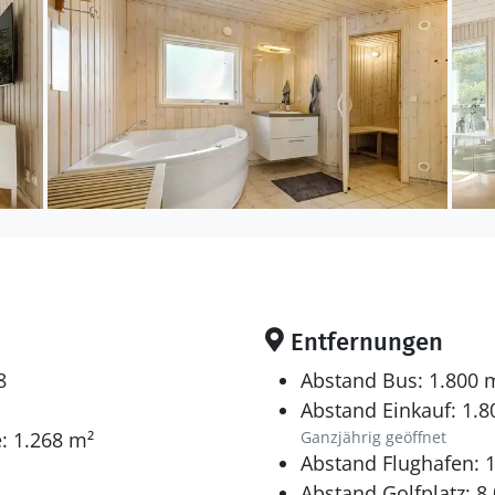
b von ungefähr 10 Minuten erreichen Sie per Pkw die i
ouristenattraktionen. Besuchen Sie beispielsweise un
Rathus, in dem Sich sicherlich nicht ohne Grund Jahr
r Herren Länder das Ja-Wort geben. Im Hafengebiet lo
schäfte, bei denen Sie sich mit köstlichstem, frischg
cken können. Im Hafen befindet sich darüber hinaus 
seen für moderne Glaskunst. Binnen 15 Minuten err
 dem Sie wilden Tieren ganz nah kommen können. Auc
iche Kattegatcentret in Grenaa und der größte Verg
merland, sind mit einer Fahrzeit von nur 30 Minute
Entfernungen
8
Abstand Bus: 1.800 
Abstand Einkauf: 1.
: 1.268 m²
Ganzjährig geöffnet
Abstand Flughafen: 
Abstand Golfplatz: 8