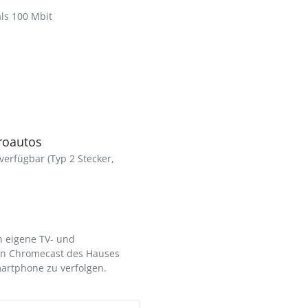
als 100 Mbit
troautos
verfügbar (Typ 2 Stecker,
h eigene TV- und
en Chromecast des Hauses
martphone zu verfolgen.