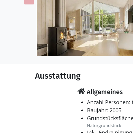
Fahrradtouren. Innerhal
mit Ihren zahlreichen T
alte Rathaus, Det Gamle 
Heiratswillige aus alle
Restaurants und Fischge
heimischen Grill einde
eines der führenden Mu
beliebten Ree-park, in
interessante und lehrre
Ausstattung
das legendäre Djurs Som
Allgemeines
Anzahl Personen: 
Baujahr: 2005
Grundstücksfläche
Naturgrundstück
Inkl. Endreinigung