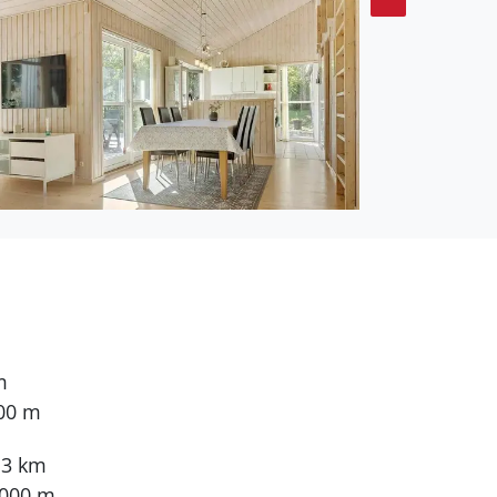
dyllische Stadt Ebeltoft
bedingt das historische
 für Jahr unzählige
cken mehrere gute
efangenen Fisch für den
auch das Glasmuseet,
eichen Sie zudem den
h das überaus
nügungspark des Nordens,
n problemlos erreichbar.
m
800 m
13 km
.000 m