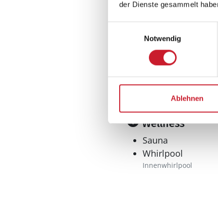
Extra Backofen
der Dienste gesammelt habe
Geschirrspüler
Kaffeemaschine
Einwilligungsauswahl
Kochplatten: 1
Notwendig
elektrische
Kühlschrank l
Mikrowelle
Tiefkühler: 0 l
Ablehnen
Wasserkocher
Wellness
Sauna
Whirlpool
Innenwhirlpool