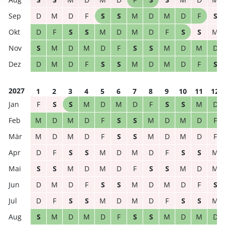
D
M
D
F
S
S
M
D
M
D
F
S
D
F
S
S
M
D
M
D
F
S
S
M
S
M
D
M
D
F
S
S
M
D
M
D
D
M
D
F
S
S
M
D
M
D
F
S
2027
1
2
3
4
5
6
7
8
9
10
11
12
F
S
S
M
D
M
D
F
S
S
M
D
M
D
M
D
F
S
S
M
D
M
D
F
M
D
M
D
F
S
S
M
D
M
D
F
D
F
S
S
M
D
M
D
F
S
S
M
S
S
M
D
M
D
F
S
S
M
D
M
D
M
D
F
S
S
M
D
M
D
F
S
D
F
S
S
M
D
M
D
F
S
S
M
S
M
D
M
D
F
S
S
M
D
M
D