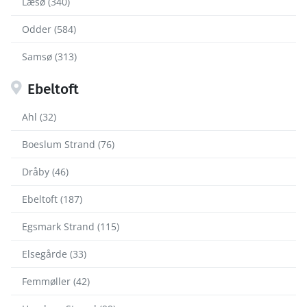
Læsø (340)
Odder (584)
Samsø (313)
Ebeltoft
Ahl (32)
Boeslum Strand (76)
Dråby (46)
Ebeltoft (187)
Egsmark Strand (115)
Elsegårde (33)
Femmøller (42)