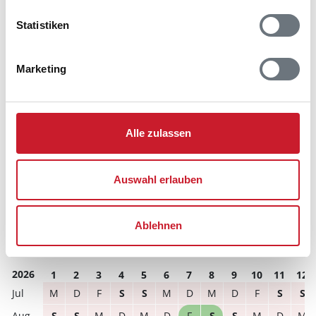
Statistiken
Reisedauer auswählen
Anzahl Reisende auswählen
Anreisetag im Belegungskalender anklicken
Marketing
Sie bekommen Verfügbarkeit und Preis angezeigt
Bitte beachten Sie, dass sich bei Änderungen des
Reisezeitraumes auch Änderungen bei der
Alle zulassen
Hausbeschreibung und/oder der Ausstattung ergeben
können.
Auswahl erlauben
Reisedauer
Anzahl Reisende
Ablehnen
frei
belegt
gewählter Zeitraum
2026
1
2
3
4
5
6
7
8
9
10
11
12
M
D
F
S
S
M
D
M
D
F
S
S
S
S
M
D
M
D
F
S
S
M
D
M