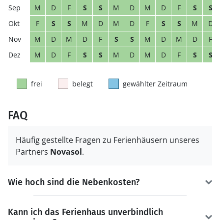
M
D
F
S
S
M
D
M
D
F
S
S
F
S
S
M
D
M
D
F
S
S
M
D
M
D
M
D
F
S
S
M
D
M
D
F
M
D
F
S
S
M
D
M
D
F
S
S
frei
belegt
gewählter Zeitraum
FAQ
Häufig gestellte Fragen zu Ferienhäusern unseres
Partners
Novasol
.
Wie hoch sind die Nebenkosten?
Kann ich das Ferienhaus unverbindlich