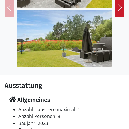
Bjerge führen. Erkunden Sie das charmante Ebeltoft
mit seinen Kopfsteinpflastergassen, der Fregatte
Jylland und weiteren Museen oder freuen sich auf
Naturerlebnisse bei Wandern und Radfahren im
Nationalpark. Planen Sie auch Tagesausflüge nach
Aarhus oder ins Djurs Sommerland und kehren mit
vielen Erlebnissen nach Hause zurück!
Ausstattung
Allgemeines
Anzahl Haustiere maximal: 1
Anzahl Personen: 8
Baujahr: 2023