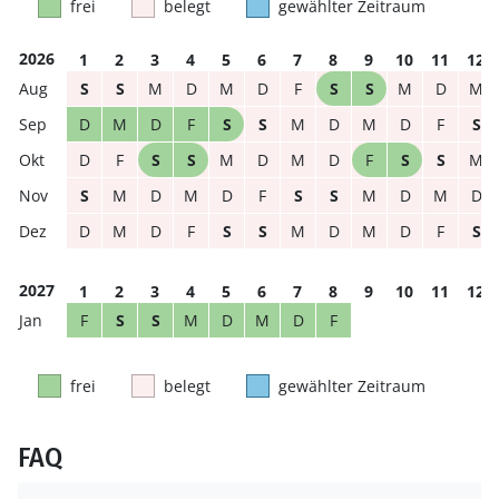
frei
belegt
gewählter Zeitraum
2026
1
2
3
4
5
6
7
8
9
10
11
12
S
S
M
D
M
D
F
S
S
M
D
M
D
M
D
F
S
S
M
D
M
D
F
S
D
F
S
S
M
D
M
D
F
S
S
M
S
M
D
M
D
F
S
S
M
D
M
D
D
M
D
F
S
S
M
D
M
D
F
S
2027
1
2
3
4
5
6
7
8
9
10
11
12
F
S
S
M
D
M
D
F
frei
belegt
gewählter Zeitraum
FAQ