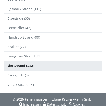
Egsmark Strand (115)
Elsegårde (33)
Femmøller (42)
Handrup Strand (99)
Krakær (22)
Lyngsbæk Strand (77)
Øer Strand (282)
Skovgarde (3)
Vibæk Strand (81)
© 2026 Ferienhausvermittlung Kröger+Rehn GmbH
Impressum
Datenschutz
Cookies
∴