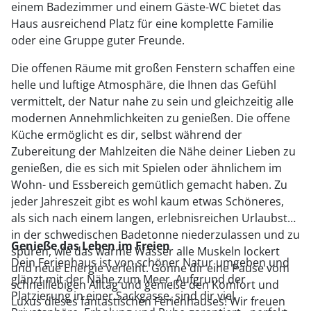
einem Badezimmer und einem Gäste-WC bietet das
Haus ausreichend Platz für eine komplette Familie
oder eine Gruppe guter Freunde.
Die offenen Räume mit großen Fenstern schaffen eine
helle und luftige Atmosphäre, die Ihnen das Gefühl
vermittelt, der Natur nahe zu sein und gleichzeitig alle
modernen Annehmlichkeiten zu genießen. Die offene
Küche ermöglicht es dir, selbst während der
Zubereitung der Mahlzeiten die Nähe deiner Lieben zu
genießen, die es sich mit Spielen oder ähnlichem im
Wohn- und Essbereich gemütlich gemacht haben. Zu
jeder Jahreszeit gibt es wohl kaum etwas Schöneres,
als sich nach einem langen, erlebnisreichen Urlaubstag
in der schwedischen Badetonne niederzulassen und zu
Genieße das Leben im Freien
spüren, wie das warme Wasser alle Muskeln lockert
Dein Ferienhaus ist von schöner Natur umgeben und
und neue Energie verleiht. Gönne dir eine Pause vom
glänzt mit der Nähe zum Meer. Aufgrund der
schnelllebigen Alltag und genieße den Komfort und
Platzierung in einer Sackgasse, sind dir viel
Luxus dieses fantastischen Ferienhauses! Wir freuen