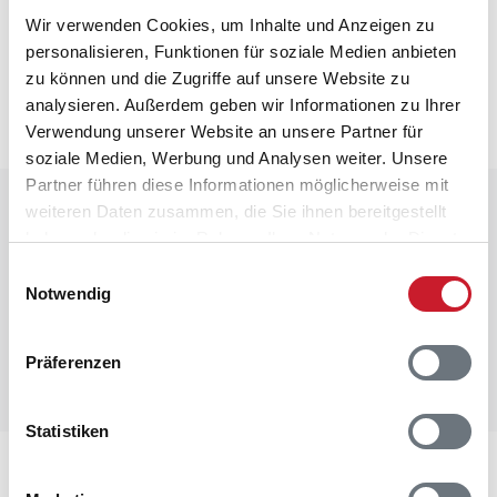
Neben- und Verbrauchskosten
Wir verwenden Cookies, um Inhalte und Anzeigen zu
personalisieren, Funktionen für soziale Medien anbieten
Die aktuellen Verbrauchskosten finden Sie im
zu können und die Zugriffe auf unsere Website zu
nächsten Schritt im Buchungsformular.
analysieren. Außerdem geben wir Informationen zu Ihrer
Verwendung unserer Website an unsere Partner für
soziale Medien, Werbung und Analysen weiter. Unsere
Partner führen diese Informationen möglicherweise mit
Raumaufteilung
weiteren Daten zusammen, die Sie ihnen bereitgestellt
haben oder die sie im Rahmen Ihrer Nutzung der Dienste
gesammelt haben.
Einwilligungsauswahl
Notwendig
Präferenzen
Statistiken
Lageplan