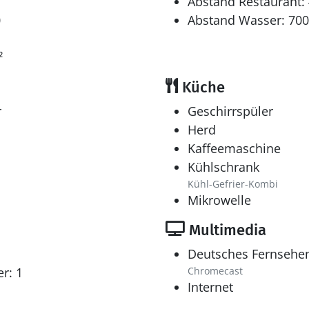
Abstand Restaurant:
0
Abstand Wasser: 70
²
Küche
r
Geschirrspüler
Herd
Kaffeemaschine
Kühlschrank
Kühl-Gefrier-Kombi
Mikrowelle
Multimedia
Deutsches Fernsehe
r: 1
Chromecast
Internet