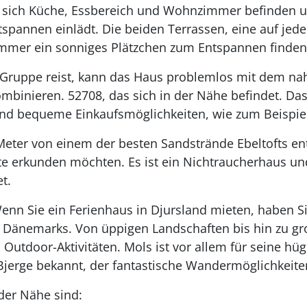
 sich Küche, Essbereich und Wohnzimmer befinden u
annen einlädt. Die beiden Terrassen, eine auf jede
 immer ein sonniges Plätzchen zum Entspannen finden
 Gruppe reist, kann das Haus problemlos mit dem na
binieren. 52708, das sich in der Nähe befindet. Das 
und bequeme Einkaufsmöglichkeiten, wie zum Beispiel
Meter von einem der besten Sandstrände Ebeltofts entf
ste erkunden möchten. Es ist ein Nichtraucherhaus un
t.
enn Sie ein Ferienhaus in Djursland mieten, haben S
 Dänemarks. Von üppigen Landschaften bis hin zu gr
 Outdoor-Aktivitäten. Mols ist vor allem für seine hü
jerge bekannt, der fantastische Wandermöglichkeiten
 der Nähe sind: