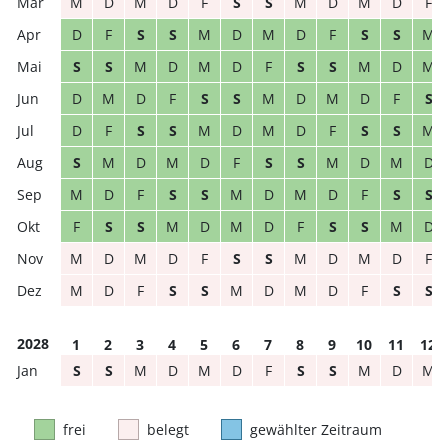
M
D
M
D
F
S
S
M
D
M
D
F
D
F
S
S
M
D
M
D
F
S
S
M
S
S
M
D
M
D
F
S
S
M
D
M
D
M
D
F
S
S
M
D
M
D
F
S
D
F
S
S
M
D
M
D
F
S
S
M
S
M
D
M
D
F
S
S
M
D
M
D
M
D
F
S
S
M
D
M
D
F
S
S
F
S
S
M
D
M
D
F
S
S
M
D
M
D
M
D
F
S
S
M
D
M
D
F
M
D
F
S
S
M
D
M
D
F
S
S
2028
1
2
3
4
5
6
7
8
9
10
11
12
S
S
M
D
M
D
F
S
S
M
D
M
frei
belegt
gewählter Zeitraum