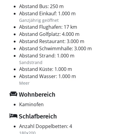
begrüßt euch zudem der spannende Randers
Abstand Bus: 250 m
Regnskov. Ganz gleich, ob du dich für Kultur,
Abstand Einkauf: 1.000 m
Geschichte und Natur interessierst, oder deinen
Ganzjährig geöffnet
Kindern einen aufregenden, unvergesslichen
Abstand Flughafen: 17 km
Urlaubstag bieten möchtest, ringsum eröffnen sich dir
Abstand Golfplatz: 4.000 m
vielfältigste Möglichkeiten.
Abstand Restaurant: 3.000 m
Abstand Schwimmhalle: 3.000 m
Abstand Strand: 1.000 m
Sandstrand
Abstand Küste: 1.000 m
Abstand Wasser: 1.000 m
Meer
Wohnbereich
Kaminofen
Schlafbereich
Anzahl Doppelbetten: 4
180x200