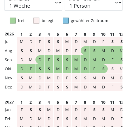
frei
belegt
gewählter Zeitraum
2026
1
2
3
4
5
6
7
8
9
10
11
12
M
D
F
S
S
M
D
M
D
F
S
S
S
S
M
D
M
D
F
S
S
M
D
M
D
M
D
F
S
S
M
D
M
D
F
S
D
F
S
S
M
D
M
D
F
S
S
M
S
M
D
M
D
F
S
S
M
D
M
D
D
M
D
F
S
S
M
D
M
D
F
S
2027
1
2
3
4
5
6
7
8
9
10
11
12
F
S
S
M
D
M
D
F
S
S
M
D
M
D
M
D
F
S
S
M
D
M
D
F