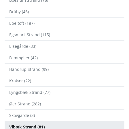
Boeslum Strand (76)
Dråby (46)
Ebeltoft (187)
Egsmark Strand (115)
Elsegårde (33)
Femmøller (42)
Handrup Strand (99)
Krakær (22)
Lyngsbæk Strand (77)
Øer Strand (282)
Skovgarde (3)
Vibæk Strand (81)