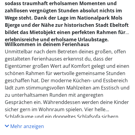
sodass traumhaft erholsamen Momenten und
zahllosen vergnügten Stunden absolut nichts im
Wege steht. Dank der Lage im Nationalpark Mols
Bjerge und der Nähe zur historischen Stadt Ebeltoft
bildet das Mietobjekt einen perfekten Rahmen für
erlebnisreiche und erholsame Urlaubstage.
Willkommen in deinem Ferienhaus
Unmittelbar nach dem Betreten deines großen, offen
gestalteten Ferienhauses erkennst du, dass der
Eigentümer großen Wert auf Komfort gelegt und einen
schönen Rahmen für wertvolle gemeinsame Stunden
geschaffen hat. Der moderne Küchen- und Essbereich
lädt zum stimmungsvollen Mahlzeiten am Esstisch und
zu unterhaltsamen Runden mit angeregten
Gesprächen ein. Währenddessen werden deine Kinder
sicher gern im Wohnraum spielen. Vier helle
Schlafräume und ein doppeltes Schlafsofa sichern
allen Mitreisenden erholsame Nächte. In der unteren
Mehr anzeigen
Etage triffst du auf einen schönen Aktivitätsraum, in