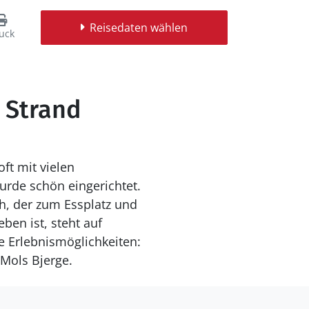
Reisedaten wählen
uck
k Strand
ft mit vielen
wurde schön eingerichtet.
h, der zum Essplatz und
ben ist, steht auf
 Erlebnismöglichkeiten:
 Mols Bjerge.