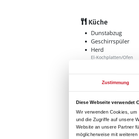
Küche
Dunstabzug
Geschirrspüler
Herd
El-Kochplatten/Ofen
Kaffeemaschine
Kühlschrank
Mikrowelle
Zustimmung
Tiefkühler: 60 l
Tiefkühlschrank
Diese Webseite verwendet 
Wellness
Wir verwenden Cookies, um I
Sauna
und die Zugriffe auf unsere 
Website an unsere Partner fü
Whirlpool
möglicherweise mit weiteren