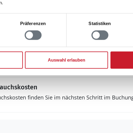
n.
WLAN
Radio
Stereoanlage und CD Play
Präferenzen
Statistiken
Sonstiges
Fußbodenheizung
Fußbodenheizung im Bad
Haustyp
Auswahl erlauben
Ferienhaus
rauchskosten
uchskosten finden Sie im nächsten Schritt im Buchun