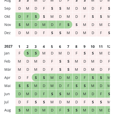
S
S
M
D
M
D
F
S
S
M
D
M
D
M
D
F
S
S
M
D
M
D
F
S
D
F
S
S
M
D
M
D
F
S
S
M
S
M
D
M
D
F
S
S
M
D
M
D
D
M
D
F
S
S
M
D
M
D
F
S
2027
1
2
3
4
5
6
7
8
9
10
11
12
F
S
S
M
D
M
D
F
S
S
M
D
M
D
M
D
F
S
S
M
D
M
D
F
M
D
M
D
F
S
S
M
D
M
D
F
D
F
S
S
M
D
M
D
F
S
S
M
S
S
M
D
M
D
F
S
S
M
D
M
D
M
D
F
S
S
M
D
M
D
F
S
D
F
S
S
M
D
M
D
F
S
S
M
S
M
D
M
D
F
S
S
M
D
M
D