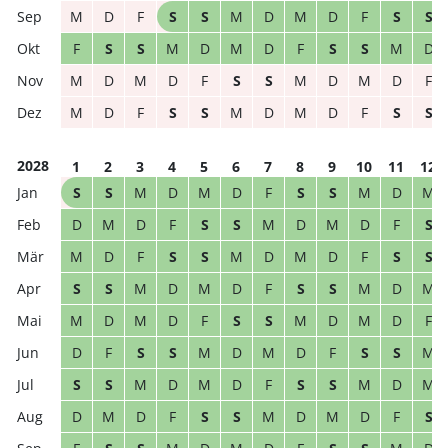
M
D
F
S
S
M
D
M
D
F
S
S
F
S
S
M
D
M
D
F
S
S
M
D
M
D
M
D
F
S
S
M
D
M
D
F
M
D
F
S
S
M
D
M
D
F
S
S
2028
1
2
3
4
5
6
7
8
9
10
11
12
S
S
M
D
M
D
F
S
S
M
D
M
D
M
D
F
S
S
M
D
M
D
F
S
M
D
F
S
S
M
D
M
D
F
S
S
S
S
M
D
M
D
F
S
S
M
D
M
M
D
M
D
F
S
S
M
D
M
D
F
D
F
S
S
M
D
M
D
F
S
S
M
S
S
M
D
M
D
F
S
S
M
D
M
D
M
D
F
S
S
M
D
M
D
F
S