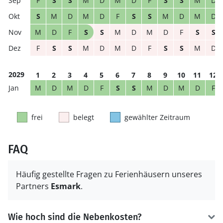
F
S
S
M
D
M
D
F
S
S
M
D
S
M
D
M
D
F
S
S
M
D
M
D
M
D
F
S
S
M
D
M
D
F
S
S
F
S
S
M
D
M
D
F
S
S
M
D
2029
1
2
3
4
5
6
7
8
9
10
11
12
M
D
M
D
F
S
S
M
D
M
D
F
frei
belegt
gewählter Zeitraum
FAQ
Häufig gestellte Fragen zu Ferienhäusern unseres
Partners
Esmark
.
Wie hoch sind die Nebenkosten?