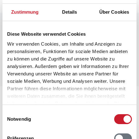
Zustimmung
Details
Über Cookies
Raumaufteilung
Diese Webseite verwendet Cookies
Wir verwenden Cookies, um Inhalte und Anzeigen zu
personalisieren, Funktionen für soziale Medien anbieten
zu können und die Zugriffe auf unsere Website zu
analysieren. Außerdem geben wir Informationen zu Ihrer
Verwendung unserer Website an unsere Partner für
soziale Medien, Werbung und Analysen weiter. Unsere
Partner führen diese Informationen möglicherweise mit
weiteren Daten zusammen, die Sie ihnen bereitgestellt
Lageplan
haben oder die sie im Rahmen Ihrer Nutzung der Dienste
gesammelt haben.
Einwilligungsauswahl
Adresse
Notwendig
Ferienhaus E4579
Strandkrogvejen 32
Årgab
Präferenzen