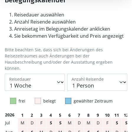
Belegungskalender
Reisedauer auswählen
Anzahl Reisende auswählen
Anreisetag im Belegungskalender anklicken
Sie bekommen Verfügbarkeit und Preis angezeigt
Bitte beachten Sie, dass sich bei Änderungen des
Reisezeitraumes auch Änderungen bei der
Hausbeschreibung und/oder der Ausstattung ergeben
können.
Reisedauer
Anzahl Reisende
frei
belegt
gewählter Zeitraum
2026
1
2
3
4
5
6
7
8
9
10
11
12
M
D
F
S
S
M
D
M
D
F
S
S