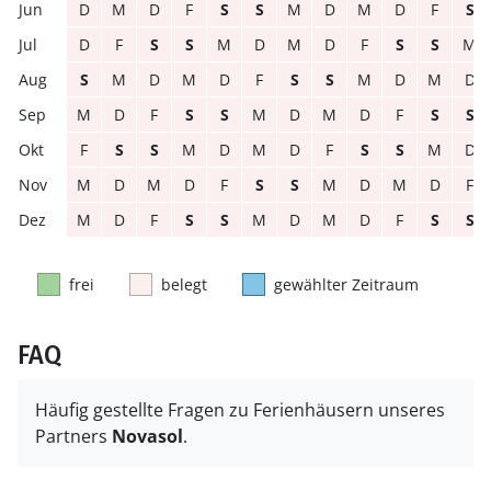
D
M
D
F
S
S
M
D
M
D
F
S
D
F
S
S
M
D
M
D
F
S
S
M
S
M
D
M
D
F
S
S
M
D
M
D
M
D
F
S
S
M
D
M
D
F
S
S
F
S
S
M
D
M
D
F
S
S
M
D
M
D
M
D
F
S
S
M
D
M
D
F
M
D
F
S
S
M
D
M
D
F
S
S
frei
belegt
gewählter Zeitraum
FAQ
Häufig gestellte Fragen zu Ferienhäusern unseres
Partners
Novasol
.