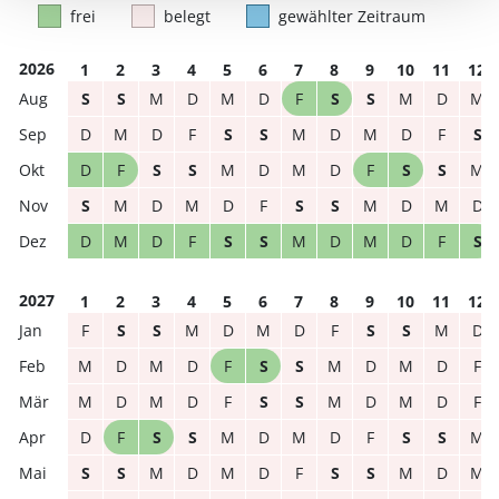
frei
belegt
gewählter Zeitraum
2026
1
2
3
4
5
6
7
8
9
10
11
12
S
S
M
D
M
D
F
S
S
M
D
M
D
M
D
F
S
S
M
D
M
D
F
S
D
F
S
S
M
D
M
D
F
S
S
M
S
M
D
M
D
F
S
S
M
D
M
D
D
M
D
F
S
S
M
D
M
D
F
S
2027
1
2
3
4
5
6
7
8
9
10
11
12
F
S
S
M
D
M
D
F
S
S
M
D
M
D
M
D
F
S
S
M
D
M
D
F
M
D
M
D
F
S
S
M
D
M
D
F
D
F
S
S
M
D
M
D
F
S
S
M
S
S
M
D
M
D
F
S
S
M
D
M