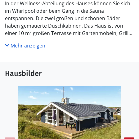
In der Wellness-Abteilung des Hauses können Sie sich
im Whirlpool oder beim Gang in die Sauna
entspannen. Die zwei großen und schönen Bäder
haben gemauerte Duschkabinen. Das Haus ist von
einer 10 m² großen Terrasse mit Gartenmöbeln, Grill
und Sonnenliegen umgeben. Genießen Sie die Ferien in
Mehr anzeigen
diesem Haus unweit vom Fischerdorf Hvide Sande.
Hier können Sie angeln, windsurfen sowie gut essen
und einkaufen gehen.
Hausbilder