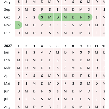
S
S
M
D
M
D
F
S
S
M
D
M
D
M
D
F
S
S
M
D
M
D
F
S
D
F
S
S
M
D
M
D
F
S
S
M
S
M
D
M
D
F
S
S
M
D
M
D
D
M
D
F
S
S
M
D
M
D
F
S
2027
1
2
3
4
5
6
7
8
9
10
11
12
F
S
S
M
D
M
D
F
S
S
M
D
M
D
M
D
F
S
S
M
D
M
D
F
M
D
M
D
F
S
S
M
D
M
D
F
D
F
S
S
M
D
M
D
F
S
S
M
S
S
M
D
M
D
F
S
S
M
D
M
D
M
D
F
S
S
M
D
M
D
F
S
D
F
S
S
M
D
M
D
F
S
S
M
S
M
D
M
D
F
S
S
M
D
M
D