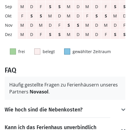
M
D
F
S
S
M
D
M
D
F
S
S
F
S
S
M
D
M
D
F
S
S
M
D
M
D
M
D
F
S
S
M
D
M
D
F
M
D
F
S
S
M
D
M
D
F
S
S
frei
belegt
gewählter Zeitraum
FAQ
Häufig gestellte Fragen zu Ferienhäusern unseres
Partners
Novasol
.
Wie hoch sind die Nebenkosten?
Kann ich das Ferienhaus unverbindlich