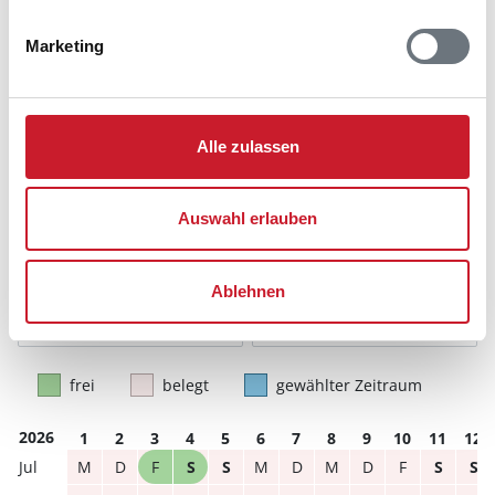
Belegungskalender
Marketing
Reisedauer auswählen
Anzahl Reisende auswählen
Anreisetag im Belegungskalender anklicken
Sie bekommen Verfügbarkeit und Preis angezeigt
Alle zulassen
Bitte beachten Sie, dass sich bei Änderungen des
Reisezeitraumes auch Änderungen bei der
Auswahl erlauben
Hausbeschreibung und/oder der Ausstattung ergeben
können.
Ablehnen
Reisedauer
Anzahl Reisende
frei
belegt
gewählter Zeitraum
2026
1
2
3
4
5
6
7
8
9
10
11
12
M
D
F
S
S
M
D
M
D
F
S
S