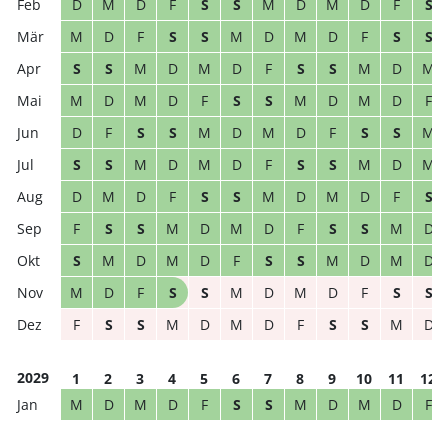
D
M
D
F
S
S
M
D
M
D
F
S
M
D
F
S
S
M
D
M
D
F
S
S
S
S
M
D
M
D
F
S
S
M
D
M
M
D
M
D
F
S
S
M
D
M
D
F
D
F
S
S
M
D
M
D
F
S
S
M
S
S
M
D
M
D
F
S
S
M
D
M
D
M
D
F
S
S
M
D
M
D
F
S
F
S
S
M
D
M
D
F
S
S
M
D
S
M
D
M
D
F
S
S
M
D
M
D
M
D
F
S
S
M
D
M
D
F
S
S
F
S
S
M
D
M
D
F
S
S
M
D
2029
1
2
3
4
5
6
7
8
9
10
11
12
M
D
M
D
F
S
S
M
D
M
D
F