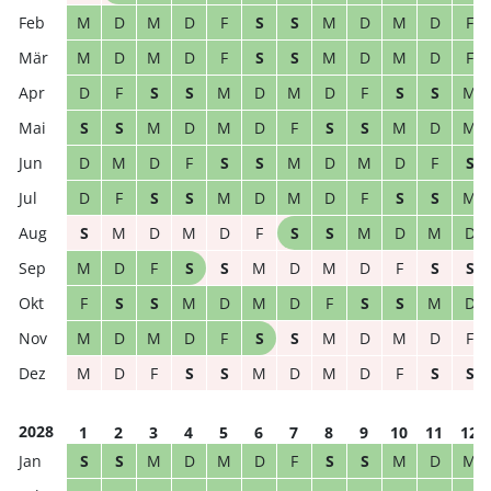
M
D
M
D
F
S
S
M
D
M
D
F
M
D
M
D
F
S
S
M
D
M
D
F
D
F
S
S
M
D
M
D
F
S
S
M
S
S
M
D
M
D
F
S
S
M
D
M
D
M
D
F
S
S
M
D
M
D
F
S
D
F
S
S
M
D
M
D
F
S
S
M
S
M
D
M
D
F
S
S
M
D
M
D
M
D
F
S
S
M
D
M
D
F
S
S
F
S
S
M
D
M
D
F
S
S
M
D
M
D
M
D
F
S
S
M
D
M
D
F
M
D
F
S
S
M
D
M
D
F
S
S
2028
1
2
3
4
5
6
7
8
9
10
11
12
S
S
M
D
M
D
F
S
S
M
D
M