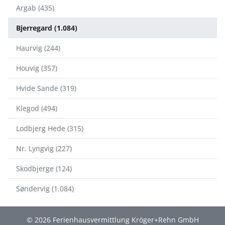
Argab (435)
Bjerregard (1.084)
Haurvig (244)
Houvig (357)
Hvide Sande (319)
Klegod (494)
Lodbjerg Hede (315)
Nr. Lyngvig (227)
Skodbjerge (124)
Søndervig (1.084)
© 2026 Ferienhausvermittlung Kröger+Rehn GmbH