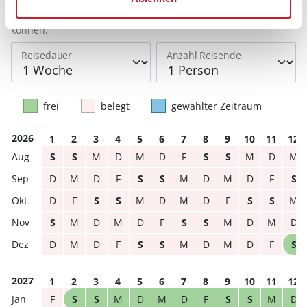
Reisezeitraumes auch Änderungen bei der
Hausbeschreibung und/oder der Ausstattung ergeben
können.
Reisedauer
Anzahl Reisende
frei
belegt
gewählter Zeitraum
2026
1
2
3
4
5
6
7
8
9
10
11
12
S
S
M
D
M
D
F
S
S
M
D
M
D
M
D
F
S
S
M
D
M
D
F
S
D
F
S
S
M
D
M
D
F
S
S
M
S
M
D
M
D
F
S
S
M
D
M
D
D
M
D
F
S
S
M
D
M
D
F
S
2027
1
2
3
4
5
6
7
8
9
10
11
12
F
S
S
M
D
M
D
F
S
S
M
D