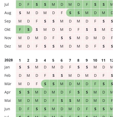
D
F
S
S
M
D
M
D
F
S
S
M
S
M
D
M
D
F
S
S
M
D
M
D
M
D
F
S
S
M
D
M
D
F
S
S
F
S
S
M
D
M
D
F
S
S
M
D
M
D
M
D
F
S
S
M
D
M
D
F
M
D
F
S
S
M
D
M
D
F
S
S
2028
1
2
3
4
5
6
7
8
9
10
11
12
S
S
M
D
M
D
F
S
S
M
D
M
D
M
D
F
S
S
M
D
M
D
F
S
M
D
F
S
S
M
D
M
D
F
S
S
S
S
M
D
M
D
F
S
S
M
D
M
M
D
M
D
F
S
S
M
D
M
D
F
D
F
S
S
M
D
M
D
F
S
S
M