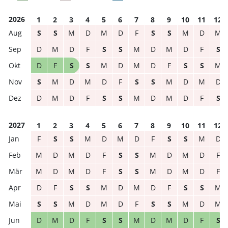
2026
1
2
3
4
5
6
7
8
9
10
11
12
S
S
M
D
M
D
F
S
S
M
D
M
D
M
D
F
S
S
M
D
M
D
F
S
D
F
S
S
M
D
M
D
F
S
S
M
S
M
D
M
D
F
S
S
M
D
M
D
D
M
D
F
S
S
M
D
M
D
F
S
2027
1
2
3
4
5
6
7
8
9
10
11
12
F
S
S
M
D
M
D
F
S
S
M
D
M
D
M
D
F
S
S
M
D
M
D
F
M
D
M
D
F
S
S
M
D
M
D
F
D
F
S
S
M
D
M
D
F
S
S
M
S
S
M
D
M
D
F
S
S
M
D
M
D
M
D
F
S
S
M
D
M
D
F
S