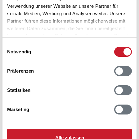
Adresse
Verwendung unserer Website an unsere Partner für
Ferienhaus B2099
soziale Medien, Werbung und Analysen weiter. Unsere
Julianevej 142
Partner führen diese Informationen möglicherweise mit
Bjerregård
weiteren Daten zusammen, die Sie ihnen bereitgestellt
6960 Hvide Sande
haben oder die sie im Rahmen Ihrer Nutzung der Dienste
gesammelt haben.
Einwilligungsauswahl
Notwendig
Präferenzen
Statistiken
Marketing
Alle zulassen