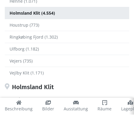
Henne (1.071)
Holmsland Klit (4.554)
Houstrup (773)
Ringkøbing Fjord (1.302)
Ulfborg (1.182)
Vejers (735)
Vejlby Klit (1.171)
Holmsland Klit
Argab (435)
Beschreibung
Bilder
Ausstattung
Räume
Lagep
Bjerregard (1.084)
Haurvig (244)