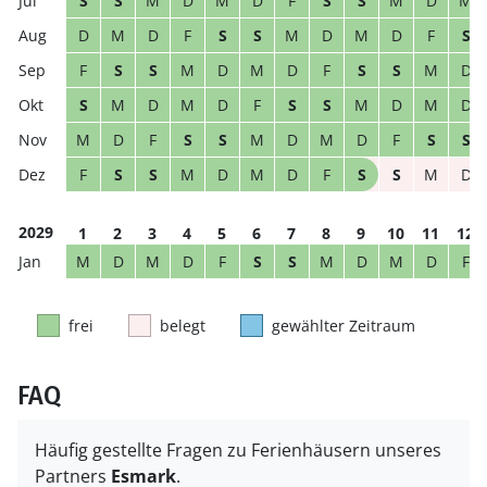
S
S
M
D
M
D
F
S
S
M
D
M
D
M
D
F
S
S
M
D
M
D
F
S
F
S
S
M
D
M
D
F
S
S
M
D
S
M
D
M
D
F
S
S
M
D
M
D
M
D
F
S
S
M
D
M
D
F
S
S
F
S
S
M
D
M
D
F
S
S
M
D
2029
1
2
3
4
5
6
7
8
9
10
11
12
M
D
M
D
F
S
S
M
D
M
D
F
frei
belegt
gewählter Zeitraum
FAQ
Häufig gestellte Fragen zu Ferienhäusern unseres
Partners
Esmark
.