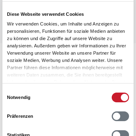
Diese Webseite verwendet Cookies
Wir verwenden Cookies, um Inhalte und Anzeigen zu
personalisieren, Funktionen für soziale Medien anbieten
zu können und die Zugriffe auf unsere Website zu
analysieren. Außerdem geben wir Informationen zu Ihrer
Verwendung unserer Website an unsere Partner für
Lageplan
soziale Medien, Werbung und Analysen weiter. Unsere
Partner führen diese Informationen möglicherweise mit
Adresse
weiteren Daten zusammen, die Sie ihnen bereitgestellt
Ferienhaus B2949
haben oder die sie im Rahmen Ihrer Nutzung der Dienste
Bjerregårdsvej 93
gesammelt haben.
Bjerregård
Einwilligungsauswahl
Notwendig
6960 Hvide Sande
Präferenzen
Statistiken