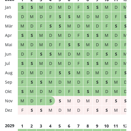
S
S
M
D
M
D
F
S
S
M
D
M
D
M
D
F
S
S
M
D
M
D
F
S
M
D
F
S
S
M
D
M
D
F
S
S
S
S
M
D
M
D
F
S
S
M
D
M
M
D
M
D
F
S
S
M
D
M
D
F
D
F
S
S
M
D
M
D
F
S
S
M
S
S
M
D
M
D
F
S
S
M
D
M
D
M
D
F
S
S
M
D
M
D
F
S
F
S
S
M
D
M
D
F
S
S
M
D
S
M
D
M
D
F
S
S
M
D
M
D
M
D
F
S
S
M
D
M
D
F
S
S
F
S
S
M
D
M
D
F
S
S
M
D
2029
1
2
3
4
5
6
7
8
9
10
11
12