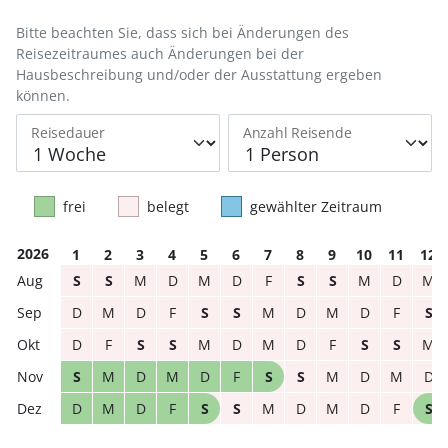
Bitte beachten Sie, dass sich bei Änderungen des
Reisezeitraumes auch Änderungen bei der
Hausbeschreibung und/oder der Ausstattung ergeben
können.
Reisedauer
Anzahl Reisende
frei
belegt
gewählter Zeitraum
2026
1
2
3
4
5
6
7
8
9
10
11
12
S
S
M
D
M
D
F
S
S
M
D
M
D
M
D
F
S
S
M
D
M
D
F
S
D
F
S
S
M
D
M
D
F
S
S
M
S
M
D
M
D
F
S
S
M
D
M
D
D
M
D
F
S
S
M
D
M
D
F
S