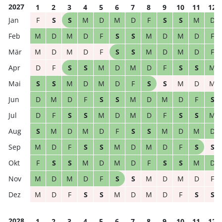
2027
1
2
3
4
5
6
7
8
9
10
11
12
F
S
S
M
D
M
D
F
S
S
M
D
M
D
M
D
F
S
S
M
D
M
D
F
M
D
M
D
F
S
S
M
D
M
D
F
D
F
S
S
M
D
M
D
F
S
S
M
S
S
M
D
M
D
F
S
S
M
D
M
D
M
D
F
S
S
M
D
M
D
F
S
D
F
S
S
M
D
M
D
F
S
S
M
S
M
D
M
D
F
S
S
M
D
M
D
M
D
F
S
S
M
D
M
D
F
S
S
F
S
S
M
D
M
D
F
S
S
M
D
M
D
M
D
F
S
S
M
D
M
D
F
M
D
F
S
S
M
D
M
D
F
S
S
2028
1
2
3
4
5
6
7
8
9
10
11
12