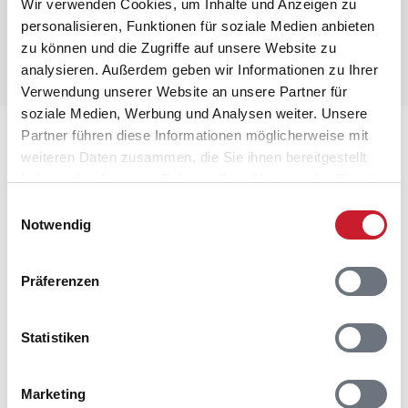
Wir verwenden Cookies, um Inhalte und Anzeigen zu
personalisieren, Funktionen für soziale Medien anbieten
zu können und die Zugriffe auf unsere Website zu
analysieren. Außerdem geben wir Informationen zu Ihrer
Verwendung unserer Website an unsere Partner für
soziale Medien, Werbung und Analysen weiter. Unsere
Partner führen diese Informationen möglicherweise mit
Lageplan
weiteren Daten zusammen, die Sie ihnen bereitgestellt
haben oder die sie im Rahmen Ihrer Nutzung der Dienste
Adresse
gesammelt haben.
Ferienhaus B2242
Einwilligungsauswahl
Notwendig
Bjerregårdsvej 446
Bjerregård
6960 Hvide Sande
Präferenzen
Statistiken
Marketing