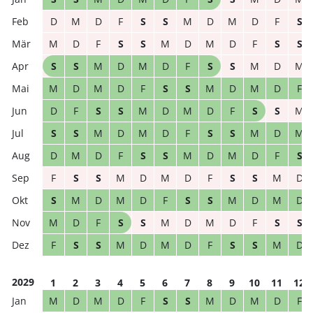
D
M
D
F
S
S
M
D
M
D
F
S
M
D
F
S
S
M
D
M
D
F
S
S
S
S
M
D
M
D
F
S
S
M
D
M
M
D
M
D
F
S
S
M
D
M
D
F
D
F
S
S
M
D
M
D
F
S
S
M
S
S
M
D
M
D
F
S
S
M
D
M
D
M
D
F
S
S
M
D
M
D
F
S
F
S
S
M
D
M
D
F
S
S
M
D
S
M
D
M
D
F
S
S
M
D
M
D
M
D
F
S
S
M
D
M
D
F
S
S
F
S
S
M
D
M
D
F
S
S
M
D
2029
1
2
3
4
5
6
7
8
9
10
11
12
M
D
M
D
F
S
S
M
D
M
D
F