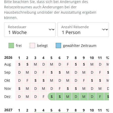
Bitte beachten Sie, dass sich bei Änderungen des
Reisezeitraumes auch Änderungen bei der
Hausbeschreibung und/oder der Ausstattung ergeben
können.
Reisedauer
Anzahl Reisende
frei
belegt
gewählter Zeitraum
2026
1
2
3
4
5
6
7
8
9
10
11
12
S
S
M
D
M
D
F
S
S
M
D
M
D
M
D
F
S
S
M
D
M
D
F
S
D
F
S
S
M
D
M
D
F
S
S
M
S
M
D
M
D
F
S
S
M
D
M
D
D
M
D
F
S
S
M
D
M
D
F
S
2027
1
2
3
4
5
6
7
8
9
10
11
12