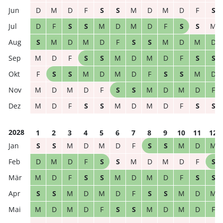
D
M
D
F
S
S
M
D
M
D
F
S
D
F
S
S
M
D
M
D
F
S
S
M
S
M
D
M
D
F
S
S
M
D
M
D
M
D
F
S
S
M
D
M
D
F
S
S
F
S
S
M
D
M
D
F
S
S
M
D
M
D
M
D
F
S
S
M
D
M
D
F
M
D
F
S
S
M
D
M
D
F
S
S
2028
1
2
3
4
5
6
7
8
9
10
11
12
S
S
M
D
M
D
F
S
S
M
D
M
D
M
D
F
S
S
M
D
M
D
F
S
M
D
F
S
S
M
D
M
D
F
S
S
S
S
M
D
M
D
F
S
S
M
D
M
M
D
M
D
F
S
S
M
D
M
D
F