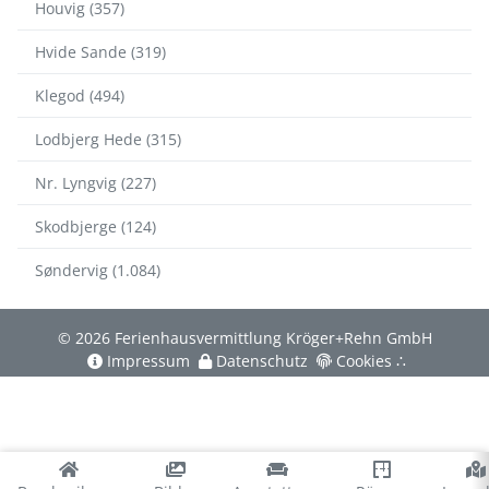
Houvig (357)
Hvide Sande (319)
Klegod (494)
Lodbjerg Hede (315)
Nr. Lyngvig (227)
Skodbjerge (124)
Søndervig (1.084)
© 2026 Ferienhausvermittlung Kröger+Rehn GmbH
Impressum
Datenschutz
Cookies
∴