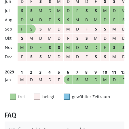
D
F
S
S
M
D
M
D
F
S
S
M
S
S
M
D
M
D
F
S
S
M
D
M
D
M
D
F
S
S
M
D
M
D
F
S
F
S
S
M
D
M
D
F
S
S
M
D
S
M
D
M
D
F
S
S
M
D
M
D
M
D
F
S
S
M
D
M
D
F
S
S
F
S
S
M
D
M
D
F
S
S
M
D
2029
1
2
3
4
5
6
7
8
9
10
11
12
M
D
M
D
F
S
S
M
D
M
D
F
frei
belegt
gewählter Zeitraum
FAQ