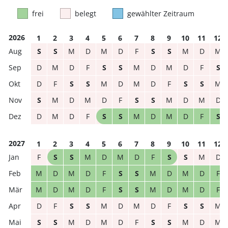
frei
belegt
gewählter Zeitraum
2026
1
2
3
4
5
6
7
8
9
10
11
12
S
S
M
D
M
D
F
S
S
M
D
M
D
M
D
F
S
S
M
D
M
D
F
S
D
F
S
S
M
D
M
D
F
S
S
M
S
M
D
M
D
F
S
S
M
D
M
D
D
M
D
F
S
S
M
D
M
D
F
S
2027
1
2
3
4
5
6
7
8
9
10
11
12
F
S
S
M
D
M
D
F
S
S
M
D
M
D
M
D
F
S
S
M
D
M
D
F
M
D
M
D
F
S
S
M
D
M
D
F
D
F
S
S
M
D
M
D
F
S
S
M
S
S
M
D
M
D
F
S
S
M
D
M