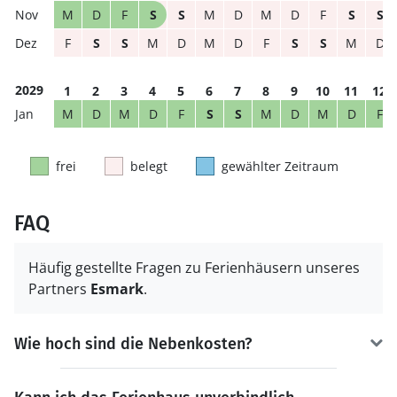
M
D
F
S
S
M
D
M
D
F
S
S
F
S
S
M
D
M
D
F
S
S
M
D
2029
1
2
3
4
5
6
7
8
9
10
11
12
M
D
M
D
F
S
S
M
D
M
D
F
frei
belegt
gewählter Zeitraum
FAQ
Häufig gestellte Fragen zu Ferienhäusern unseres
Partners
Esmark
.
Wie hoch sind die Nebenkosten?