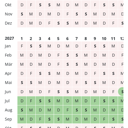
D
F
S
S
M
D
M
D
F
S
S
M
S
M
D
M
D
F
S
S
M
D
M
D
D
M
D
F
S
S
M
D
M
D
F
S
2027
1
2
3
4
5
6
7
8
9
10
11
12
F
S
S
M
D
M
D
F
S
S
M
D
M
D
M
D
F
S
S
M
D
M
D
F
M
D
M
D
F
S
S
M
D
M
D
F
D
F
S
S
M
D
M
D
F
S
S
M
S
S
M
D
M
D
F
S
S
M
D
M
D
M
D
F
S
S
M
D
M
D
F
S
D
F
S
S
M
D
M
D
F
S
S
M
S
M
D
M
D
F
S
S
M
D
M
D
M
D
F
S
S
M
D
M
D
F
S
S