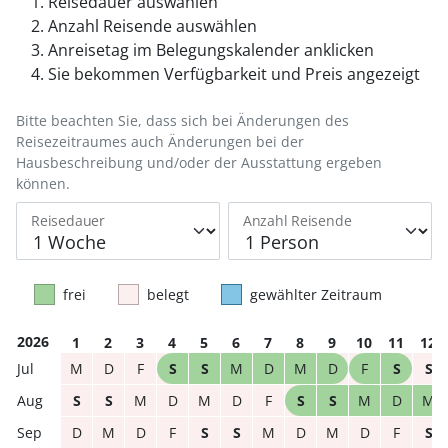
Reisedauer auswählen
Anzahl Reisende auswählen
Anreisetag im Belegungskalender anklicken
Sie bekommen Verfügbarkeit und Preis angezeigt
Bitte beachten Sie, dass sich bei Änderungen des
Reisezeitraumes auch Änderungen bei der
Hausbeschreibung und/oder der Ausstattung ergeben
können.
Reisedauer
Anzahl Reisende
frei
belegt
gewählter Zeitraum
2026
1
2
3
4
5
6
7
8
9
10
11
12
M
D
F
S
S
M
D
M
D
F
S
S
S
S
M
D
M
D
F
S
S
M
D
M
D
M
D
F
S
S
M
D
M
D
F
S