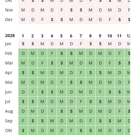
F
S
S
M
D
M
D
F
S
S
M
D
M
D
M
D
F
S
S
M
D
M
D
F
M
D
F
S
S
M
D
M
D
F
S
S
2028
1
2
3
4
5
6
7
8
9
10
11
12
S
S
M
D
M
D
F
S
S
M
D
M
D
M
D
F
S
S
M
D
M
D
F
S
M
D
F
S
S
M
D
M
D
F
S
S
S
S
M
D
M
D
F
S
S
M
D
M
M
D
M
D
F
S
S
M
D
M
D
F
D
F
S
S
M
D
M
D
F
S
S
M
S
S
M
D
M
D
F
S
S
M
D
M
D
M
D
F
S
S
M
D
M
D
F
S
F
S
S
M
D
M
D
F
S
S
M
D
S
M
D
M
D
F
S
S
M
D
M
D