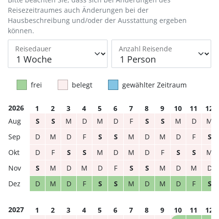
Reisezeitraumes auch Änderungen bei der
Hausbeschreibung und/oder der Ausstattung ergeben
können.
Reisedauer
Anzahl Reisende
frei
belegt
gewählter Zeitraum
2026
1
2
3
4
5
6
7
8
9
10
11
12
S
S
M
D
M
D
F
S
S
M
D
M
D
M
D
F
S
S
M
D
M
D
F
S
D
F
S
S
M
D
M
D
F
S
S
M
S
M
D
M
D
F
S
S
M
D
M
D
D
M
D
F
S
S
M
D
M
D
F
S
2027
1
2
3
4
5
6
7
8
9
10
11
12