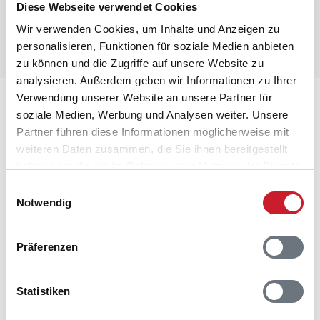
Diese Webseite verwendet Cookies
Wir verwenden Cookies, um Inhalte und Anzeigen zu
personalisieren, Funktionen für soziale Medien anbieten
zu können und die Zugriffe auf unsere Website zu
analysieren. Außerdem geben wir Informationen zu Ihrer
Verwendung unserer Website an unsere Partner für
Lageplan
soziale Medien, Werbung und Analysen weiter. Unsere
Partner führen diese Informationen möglicherweise mit
Adresse
weiteren Daten zusammen, die Sie ihnen bereitgestellt
Ferienhaus B2403
haben oder die sie im Rahmen Ihrer Nutzung der Dienste
Julianevej 130
gesammelt haben.
Einwilligungsauswahl
Bjerregård
Notwendig
6960 Hvide Sande
Präferenzen
Statistiken