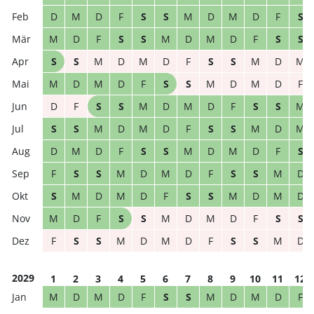
D
M
D
F
S
S
M
D
M
D
F
S
M
D
F
S
S
M
D
M
D
F
S
S
S
S
M
D
M
D
F
S
S
M
D
M
M
D
M
D
F
S
S
M
D
M
D
F
D
F
S
S
M
D
M
D
F
S
S
M
S
S
M
D
M
D
F
S
S
M
D
M
D
M
D
F
S
S
M
D
M
D
F
S
F
S
S
M
D
M
D
F
S
S
M
D
S
M
D
M
D
F
S
S
M
D
M
D
M
D
F
S
S
M
D
M
D
F
S
S
F
S
S
M
D
M
D
F
S
S
M
D
2029
1
2
3
4
5
6
7
8
9
10
11
12
M
D
M
D
F
S
S
M
D
M
D
F