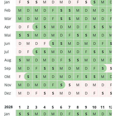
F
S
S
M
D
M
D
F
S
S
M
D
M
D
M
D
F
S
S
M
D
M
D
F
M
D
M
D
F
S
S
M
D
M
D
F
D
F
S
S
M
D
M
D
F
S
S
M
S
S
M
D
M
D
F
S
S
M
D
M
D
M
D
F
S
S
M
D
M
D
F
S
D
F
S
S
M
D
M
D
F
S
S
M
S
M
D
M
D
F
S
S
M
D
M
D
M
D
F
S
S
M
D
M
D
F
S
S
F
S
S
M
D
M
D
F
S
S
M
D
M
D
M
D
F
S
S
M
D
M
D
F
M
D
F
S
S
M
D
M
D
F
S
S
2028
1
2
3
4
5
6
7
8
9
10
11
12
S
S
M
D
M
D
F
S
S
M
D
M