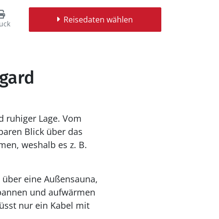
Reisedaten wählen
uck
egard
nd ruhiger Lage. Vom
aren Blick über das
men, weshalb es z. B.
t über eine Außensauna,
tspannen und aufwärmen
üsst nur ein Kabel mit