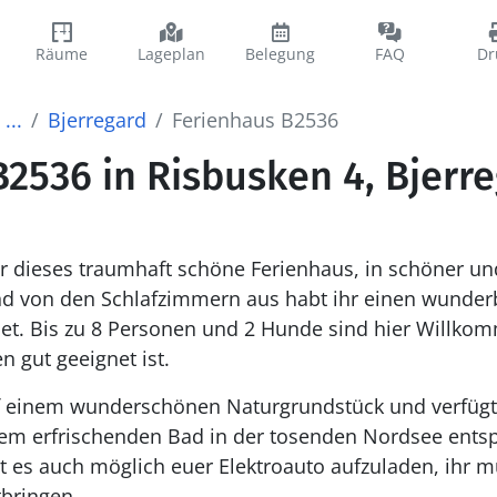
Räume
Lageplan
Belegung
FAQ
Dr
...
Bjerregard
Ferienhaus B2536
2536 in Risbusken 4, Bjerr
hr dieses traumhaft schöne Ferienhaus, in schöner u
 von den Schlafzimmern aus habt ihr einen wunderb
t. Bis zu 8 Personen und 2 Hunde sind hier Willkom
n gut geeignet ist.
uf einem wunderschönen Naturgrundstück und verfüg
inem erfrischenden Bad in der tosenden Nordsee en
t es auch möglich euer Elektroauto aufzuladen, ihr m
bringen.