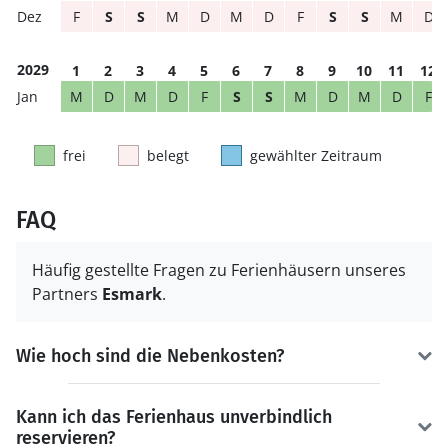
F
S
S
M
D
M
D
F
S
S
M
D
2029
1
2
3
4
5
6
7
8
9
10
11
12
M
D
M
D
F
S
S
M
D
M
D
F
frei
belegt
gewählter Zeitraum
FAQ
Häufig gestellte Fragen zu Ferienhäusern unseres
Partners
Esmark
.
Wie hoch sind die Nebenkosten?
Kann ich das Ferienhaus unverbindlich
reservieren?