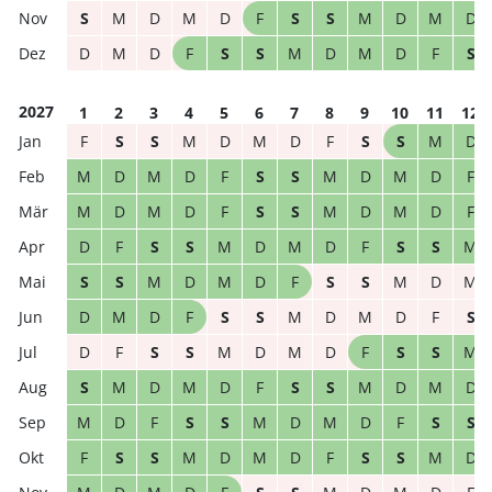
S
M
D
M
D
F
S
S
M
D
M
D
D
M
D
F
S
S
M
D
M
D
F
S
2027
1
2
3
4
5
6
7
8
9
10
11
12
F
S
S
M
D
M
D
F
S
S
M
D
M
D
M
D
F
S
S
M
D
M
D
F
M
D
M
D
F
S
S
M
D
M
D
F
D
F
S
S
M
D
M
D
F
S
S
M
S
S
M
D
M
D
F
S
S
M
D
M
D
M
D
F
S
S
M
D
M
D
F
S
D
F
S
S
M
D
M
D
F
S
S
M
S
M
D
M
D
F
S
S
M
D
M
D
M
D
F
S
S
M
D
M
D
F
S
S
F
S
S
M
D
M
D
F
S
S
M
D