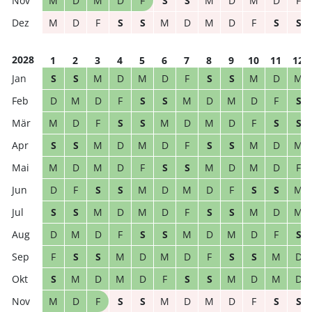
M
D
M
D
F
S
S
M
D
M
D
F
M
D
F
S
S
M
D
M
D
F
S
S
2028
1
2
3
4
5
6
7
8
9
10
11
12
S
S
M
D
M
D
F
S
S
M
D
M
D
M
D
F
S
S
M
D
M
D
F
S
M
D
F
S
S
M
D
M
D
F
S
S
S
S
M
D
M
D
F
S
S
M
D
M
M
D
M
D
F
S
S
M
D
M
D
F
D
F
S
S
M
D
M
D
F
S
S
M
S
S
M
D
M
D
F
S
S
M
D
M
D
M
D
F
S
S
M
D
M
D
F
S
F
S
S
M
D
M
D
F
S
S
M
D
S
M
D
M
D
F
S
S
M
D
M
D
M
D
F
S
S
M
D
M
D
F
S
S