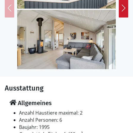
Das Ferienhaus eignet sich für 6 Personen. Die
Ferienunterkunft hat eine Wohnfläche von 95 m² und
wurde 1995 gebaut. 2022 wurde die Ferienunterkunft
teilweise renoviert. Es ist erlaubt 2 Haustiere
mitzubringen. Die Ferienunterkunft ist mit
energiesparender Wärmepumpe ausgestattet. Die
Ferienunterkunft ist mit Waschmaschine ausgestattet.
Wäschetrockner. Es gibt außerdem einen Kaminofen.
Für die jüngsten Feriengäste ist 1 Kinderhochstuhl
vorhanden.
Schlafverhältnisse
Ausstattung
Die Schlafplätze verteilen sich auf 3 Schlafräume. 6
Schlafplätze in Doppelbetten.
Allgemeines
Multimedien
Anzahl Haustiere maximal: 2
In der Ferienunterkunft gibt es einen Fernseher. 1
Anzahl Personen: 6
Smart-TV. 1 Apple-TV. 1-3 dänische Fernsehsender.
Baujahr: 1995