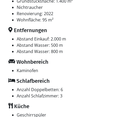
Mindestens 4 deutsche Fernsehsender. Es steht
Grundstücksfläche: 1.400 m²
kabellose Internetverbindung zur Verfügung.
Nichtraucher
Renovierung: 2022
Whirlpool
Wohnfläche: 95 m²
Entspannen Sie sich im Innen-Durchlauf-Whirlpool für
Entfernungen
2 Personen.
Abstand Einkauf: 2.000 m
Abstand Wasser: 500 m
Abstand Wasser: 800 m
Wohnbereich
Kaminofen
Schlafbereich
Anzahl Doppelbetten: 6
Anzahl Schlafzimmer: 3
Küche
Geschirrspüler