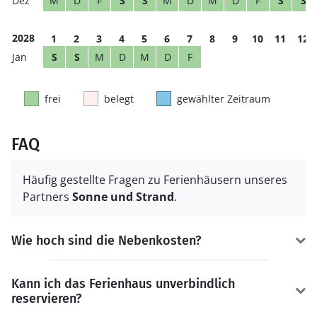
M
D
F
S
S
M
D
M
D
F
S
S
2028
1
2
3
4
5
6
7
8
9
10
11
12
S
S
M
D
M
D
F
frei
belegt
gewählter Zeitraum
FAQ
Häufig gestellte Fragen zu Ferienhäusern unseres
Partners
Sonne und Strand
.
Wie hoch sind die Nebenkosten?
Kann ich das Ferienhaus unverbindlich
reservieren?