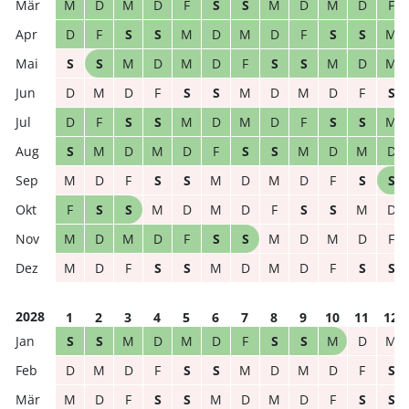
M
D
M
D
F
S
S
M
D
M
D
F
D
F
S
S
M
D
M
D
F
S
S
M
S
S
M
D
M
D
F
S
S
M
D
M
D
M
D
F
S
S
M
D
M
D
F
S
D
F
S
S
M
D
M
D
F
S
S
M
S
M
D
M
D
F
S
S
M
D
M
D
M
D
F
S
S
M
D
M
D
F
S
S
F
S
S
M
D
M
D
F
S
S
M
D
M
D
M
D
F
S
S
M
D
M
D
F
M
D
F
S
S
M
D
M
D
F
S
S
2028
1
2
3
4
5
6
7
8
9
10
11
12
S
S
M
D
M
D
F
S
S
M
D
M
D
M
D
F
S
S
M
D
M
D
F
S
M
D
F
S
S
M
D
M
D
F
S
S