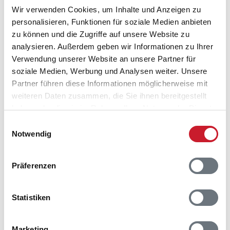
Wir verwenden Cookies, um Inhalte und Anzeigen zu
personalisieren, Funktionen für soziale Medien anbieten
zu können und die Zugriffe auf unsere Website zu
analysieren. Außerdem geben wir Informationen zu Ihrer
Verwendung unserer Website an unsere Partner für
soziale Medien, Werbung und Analysen weiter. Unsere
Partner führen diese Informationen möglicherweise mit
Belegungskalender
weiteren Daten zusammen, die Sie ihnen bereitgestellt
haben oder die sie im Rahmen Ihrer Nutzung der Dienste
Reisedauer auswählen
gesammelt haben.
Einwilligungsauswahl
Anzahl Reisende auswählen
Notwendig
Anreisetag im Belegungskalender anklicken
Sie bekommen Verfügbarkeit und Preis angezeigt
Präferenzen
Bitte beachten Sie, dass sich bei Änderungen des
Reisezeitraumes auch Änderungen bei der
Statistiken
Hausbeschreibung und/oder der Ausstattung ergeben
können.
Marketing