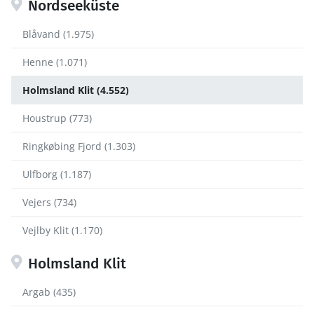
Nordseeküste
Blåvand (1.975)
Henne (1.071)
Holmsland Klit (4.552)
Houstrup (773)
Ringkøbing Fjord (1.303)
Ulfborg (1.187)
Vejers (734)
Vejlby Klit (1.170)
Holmsland Klit
Argab (435)