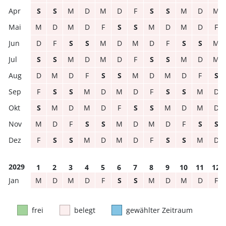
S
S
M
D
M
D
F
S
S
M
D
M
M
D
M
D
F
S
S
M
D
M
D
F
D
F
S
S
M
D
M
D
F
S
S
M
S
S
M
D
M
D
F
S
S
M
D
M
D
M
D
F
S
S
M
D
M
D
F
S
F
S
S
M
D
M
D
F
S
S
M
D
S
M
D
M
D
F
S
S
M
D
M
D
M
D
F
S
S
M
D
M
D
F
S
S
F
S
S
M
D
M
D
F
S
S
M
D
2029
1
2
3
4
5
6
7
8
9
10
11
12
M
D
M
D
F
S
S
M
D
M
D
F
frei
belegt
gewählter Zeitraum