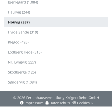
Bjerregard (1.084)
Haurvig (244)
Houvig (357)
Hvide Sande (319)
Klegod (493)
Lodbjerg Hede (315)
Nr. Lyngvig (227)
Skodbjerge (125)
Søndervig (1.084)
© 2026 Ferienhausvermittlung Kröger+Rehn GmbH
Impressum
Datenschutz
Cookies
∴