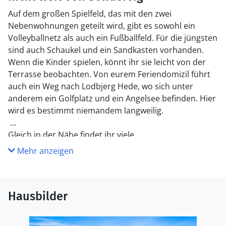
Auf dem großen Spielfeld, das mit den zwei
Nebenwohnungen geteilt wird, gibt es sowohl ein
Volleyballnetz als auch ein Fußballfeld. Für die jüngsten
sind auch Schaukel und ein Sandkasten vorhanden.
Wenn die Kinder spielen, könnt ihr sie leicht von der
Terrasse beobachten. Von eurem Feriendomizil führt
auch ein Weg nach Lodbjerg Hede, wo sich unter
anderem ein Golfplatz und ein Angelsee befinden. Hier
wird es bestimmt niemandem langweilig.
Gleich in der Nähe findet ihr viele
Aktivitätsmöglichkeiten. In Søndervig gibt es einen
Mehr anzeigen
direkten Strandzugang, wo die ganze Familie ohne
Probleme bis zum Ufer laufen kann. Hier könnt ihr
Einkaufen, in den verschiedenen Restaurants essen
Hausbilder
gehen oder gemeinsam im neuen Beach Bowl eine
Runde Bowling spielen.