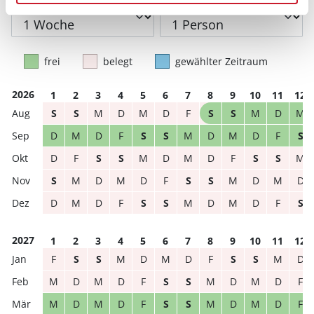
Reisedauer
Anzahl Reisende
frei
belegt
gewählter Zeitraum
2026
1
2
3
4
5
6
7
8
9
10
11
12
S
S
M
D
M
D
F
S
S
M
D
M
D
M
D
F
S
S
M
D
M
D
F
S
D
F
S
S
M
D
M
D
F
S
S
M
S
M
D
M
D
F
S
S
M
D
M
D
D
M
D
F
S
S
M
D
M
D
F
S
2027
1
2
3
4
5
6
7
8
9
10
11
12
F
S
S
M
D
M
D
F
S
S
M
D
M
D
M
D
F
S
S
M
D
M
D
F
M
D
M
D
F
S
S
M
D
M
D
F