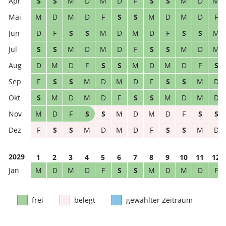
S
S
M
D
M
D
F
S
S
M
D
M
M
D
M
D
F
S
S
M
D
M
D
F
D
F
S
S
M
D
M
D
F
S
S
M
S
S
M
D
M
D
F
S
S
M
D
M
D
M
D
F
S
S
M
D
M
D
F
S
F
S
S
M
D
M
D
F
S
S
M
D
S
M
D
M
D
F
S
S
M
D
M
D
M
D
F
S
S
M
D
M
D
F
S
S
F
S
S
M
D
M
D
F
S
S
M
D
2029
1
2
3
4
5
6
7
8
9
10
11
12
M
D
M
D
F
S
S
M
D
M
D
F
frei
belegt
gewählter Zeitraum