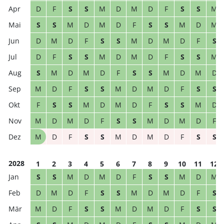
D
F
S
S
M
D
M
D
F
S
S
M
S
S
M
D
M
D
F
S
S
M
D
M
D
M
D
F
S
S
M
D
M
D
F
S
D
F
S
S
M
D
M
D
F
S
S
M
S
M
D
M
D
F
S
S
M
D
M
D
M
D
F
S
S
M
D
M
D
F
S
S
F
S
S
M
D
M
D
F
S
S
M
D
M
D
M
D
F
S
S
M
D
M
D
F
M
D
F
S
S
M
D
M
D
F
S
S
2028
1
2
3
4
5
6
7
8
9
10
11
12
S
S
M
D
M
D
F
S
S
M
D
M
D
M
D
F
S
S
M
D
M
D
F
S
M
D
F
S
S
M
D
M
D
F
S
S