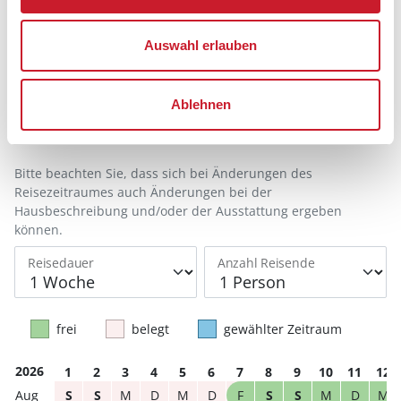
Belegungskalender
Auswahl erlauben
Reisedauer auswählen
Anzahl Reisende auswählen
Ablehnen
Anreisetag im Belegungskalender anklicken
Sie bekommen Verfügbarkeit und Preis angezeigt
Bitte beachten Sie, dass sich bei Änderungen des
Reisezeitraumes auch Änderungen bei der
Hausbeschreibung und/oder der Ausstattung ergeben
können.
Reisedauer
Anzahl Reisende
frei
belegt
gewählter Zeitraum
2026
1
2
3
4
5
6
7
8
9
10
11
12
S
S
M
D
M
D
F
S
S
M
D
M