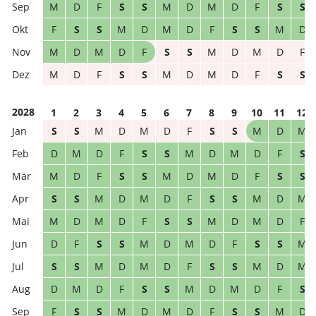
M
D
F
S
S
M
D
M
D
F
S
S
F
S
S
M
D
M
D
F
S
S
M
D
M
D
M
D
F
S
S
M
D
M
D
F
M
D
F
S
S
M
D
M
D
F
S
S
2028
1
2
3
4
5
6
7
8
9
10
11
12
S
S
M
D
M
D
F
S
S
M
D
M
D
M
D
F
S
S
M
D
M
D
F
S
M
D
F
S
S
M
D
M
D
F
S
S
S
S
M
D
M
D
F
S
S
M
D
M
M
D
M
D
F
S
S
M
D
M
D
F
D
F
S
S
M
D
M
D
F
S
S
M
S
S
M
D
M
D
F
S
S
M
D
M
D
M
D
F
S
S
M
D
M
D
F
S
F
S
S
M
D
M
D
F
S
S
M
D