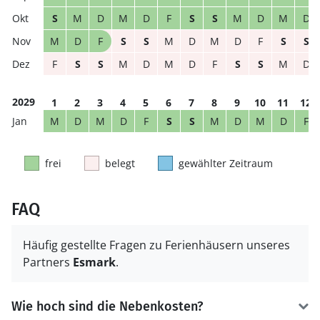
S
M
D
M
D
F
S
S
M
D
M
D
M
D
F
S
S
M
D
M
D
F
S
S
F
S
S
M
D
M
D
F
S
S
M
D
2029
1
2
3
4
5
6
7
8
9
10
11
12
M
D
M
D
F
S
S
M
D
M
D
F
frei
belegt
gewählter Zeitraum
FAQ
Häufig gestellte Fragen zu Ferienhäusern unseres
Partners
Esmark
.
Wie hoch sind die Nebenkosten?