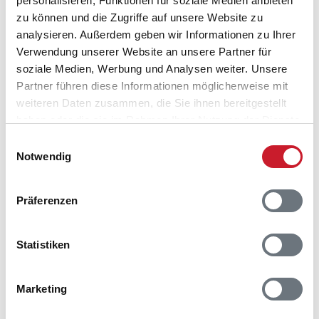
personalisieren, Funktionen für soziale Medien anbieten
Lageplan
zu können und die Zugriffe auf unsere Website zu
analysieren. Außerdem geben wir Informationen zu Ihrer
Adresse
Verwendung unserer Website an unsere Partner für
Ferienhaus JJ1308
soziale Medien, Werbung und Analysen weiter. Unsere
Sneppedalen 76
Partner führen diese Informationen möglicherweise mit
Houvig
weiteren Daten zusammen, die Sie ihnen bereitgestellt
6950 Ringkøbing
haben oder die sie im Rahmen Ihrer Nutzung der Dienste
gesammelt haben.
Einwilligungsauswahl
Notwendig
Präferenzen
Statistiken
Marketing