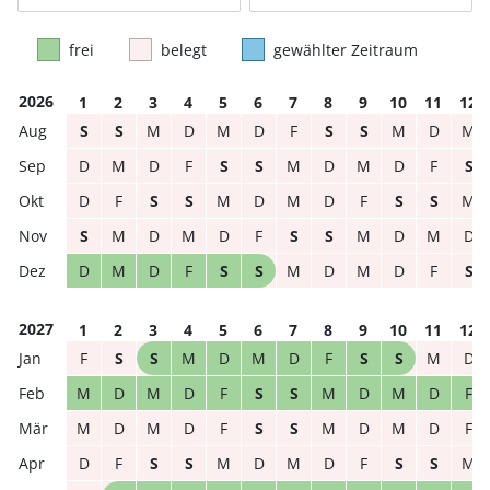
frei
belegt
gewählter Zeitraum
2026
1
2
3
4
5
6
7
8
9
10
11
12
S
S
M
D
M
D
F
S
S
M
D
M
D
M
D
F
S
S
M
D
M
D
F
S
D
F
S
S
M
D
M
D
F
S
S
M
S
M
D
M
D
F
S
S
M
D
M
D
D
M
D
F
S
S
M
D
M
D
F
S
2027
1
2
3
4
5
6
7
8
9
10
11
12
F
S
S
M
D
M
D
F
S
S
M
D
M
D
M
D
F
S
S
M
D
M
D
F
M
D
M
D
F
S
S
M
D
M
D
F
D
F
S
S
M
D
M
D
F
S
S
M