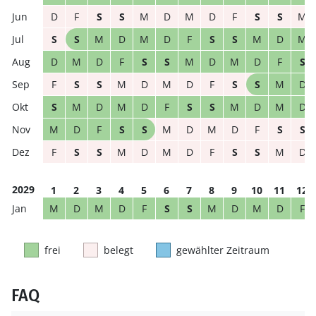
D
F
S
S
M
D
M
D
F
S
S
M
S
S
M
D
M
D
F
S
S
M
D
M
D
M
D
F
S
S
M
D
M
D
F
S
F
S
S
M
D
M
D
F
S
S
M
D
S
M
D
M
D
F
S
S
M
D
M
D
M
D
F
S
S
M
D
M
D
F
S
S
F
S
S
M
D
M
D
F
S
S
M
D
2029
1
2
3
4
5
6
7
8
9
10
11
12
M
D
M
D
F
S
S
M
D
M
D
F
frei
belegt
gewählter Zeitraum
FAQ