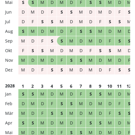
S
S
M
D
M
D
F
S
S
M
D
M
D
M
D
F
S
S
M
D
M
D
F
S
D
F
S
S
M
D
M
D
F
S
S
M
S
M
D
M
D
F
S
S
M
D
M
D
M
D
F
S
S
M
D
M
D
F
S
S
F
S
S
M
D
M
D
F
S
S
M
D
M
D
M
D
F
S
S
M
D
M
D
F
M
D
F
S
S
M
D
M
D
F
S
S
2028
1
2
3
4
5
6
7
8
9
10
11
12
S
S
M
D
M
D
F
S
S
M
D
M
D
M
D
F
S
S
M
D
M
D
F
S
M
D
F
S
S
M
D
M
D
F
S
S
S
S
M
D
M
D
F
S
S
M
D
M
M
D
M
D
F
S
S
M
D
M
D
F