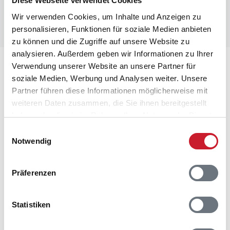
Diese Webseite verwendet Cookies
Wir verwenden Cookies, um Inhalte und Anzeigen zu
personalisieren, Funktionen für soziale Medien anbieten
zu können und die Zugriffe auf unsere Website zu
analysieren. Außerdem geben wir Informationen zu Ihrer
Lageplan
Verwendung unserer Website an unsere Partner für
soziale Medien, Werbung und Analysen weiter. Unsere
Partner führen diese Informationen möglicherweise mit
Adresse
weiteren Daten zusammen, die Sie ihnen bereitgestellt
Ferienhaus J6379
haben oder die sie im Rahmen Ihrer Nutzung der Dienste
Klitdalen 65
gesammelt haben.
Houvig
Einwilligungsauswahl
6950 Ringkøbing
Notwendig
Präferenzen
Statistiken