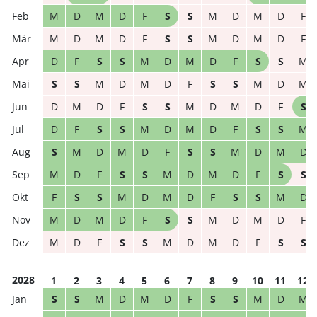
M
D
M
D
F
S
S
M
D
M
D
F
M
D
M
D
F
S
S
M
D
M
D
F
D
F
S
S
M
D
M
D
F
S
S
M
S
S
M
D
M
D
F
S
S
M
D
M
D
M
D
F
S
S
M
D
M
D
F
S
D
F
S
S
M
D
M
D
F
S
S
M
S
M
D
M
D
F
S
S
M
D
M
D
M
D
F
S
S
M
D
M
D
F
S
S
F
S
S
M
D
M
D
F
S
S
M
D
M
D
M
D
F
S
S
M
D
M
D
F
M
D
F
S
S
M
D
M
D
F
S
S
2028
1
2
3
4
5
6
7
8
9
10
11
12
S
S
M
D
M
D
F
S
S
M
D
M