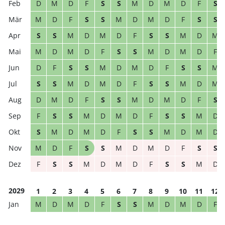
D
M
D
F
S
S
M
D
M
D
F
S
M
D
F
S
S
M
D
M
D
F
S
S
S
S
M
D
M
D
F
S
S
M
D
M
M
D
M
D
F
S
S
M
D
M
D
F
D
F
S
S
M
D
M
D
F
S
S
M
S
S
M
D
M
D
F
S
S
M
D
M
D
M
D
F
S
S
M
D
M
D
F
S
F
S
S
M
D
M
D
F
S
S
M
D
S
M
D
M
D
F
S
S
M
D
M
D
M
D
F
S
S
M
D
M
D
F
S
S
F
S
S
M
D
M
D
F
S
S
M
D
2029
1
2
3
4
5
6
7
8
9
10
11
12
M
D
M
D
F
S
S
M
D
M
D
F