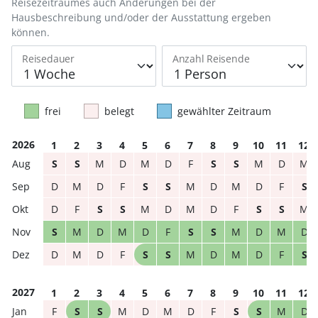
Reisezeitraumes auch Änderungen bei der
Hausbeschreibung und/oder der Ausstattung ergeben
können.
Reisedauer
Anzahl Reisende
frei
belegt
gewählter Zeitraum
2026
1
2
3
4
5
6
7
8
9
10
11
12
S
S
M
D
M
D
F
S
S
M
D
M
D
M
D
F
S
S
M
D
M
D
F
S
D
F
S
S
M
D
M
D
F
S
S
M
S
M
D
M
D
F
S
S
M
D
M
D
D
M
D
F
S
S
M
D
M
D
F
S
2027
1
2
3
4
5
6
7
8
9
10
11
12
F
S
S
M
D
M
D
F
S
S
M
D