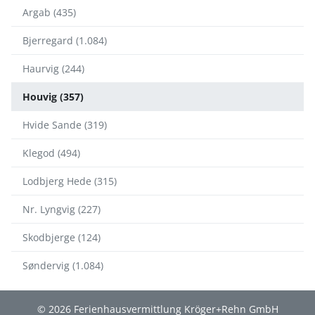
Argab (435)
Bjerregard (1.084)
Haurvig (244)
Houvig (357)
Hvide Sande (319)
Klegod (494)
Lodbjerg Hede (315)
Nr. Lyngvig (227)
Skodbjerge (124)
Søndervig (1.084)
© 2026 Ferienhausvermittlung Kröger+Rehn GmbH