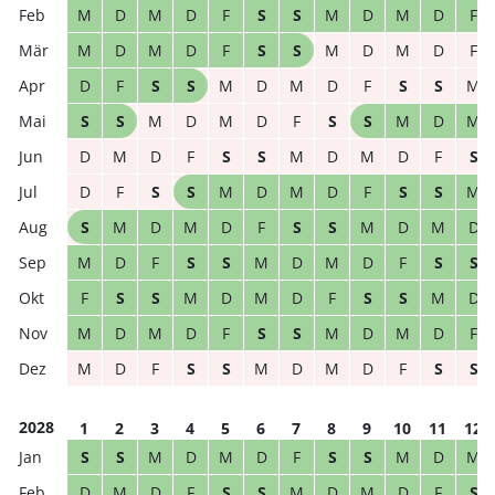
M
D
M
D
F
S
S
M
D
M
D
F
M
D
M
D
F
S
S
M
D
M
D
F
D
F
S
S
M
D
M
D
F
S
S
M
S
S
M
D
M
D
F
S
S
M
D
M
D
M
D
F
S
S
M
D
M
D
F
S
D
F
S
S
M
D
M
D
F
S
S
M
S
M
D
M
D
F
S
S
M
D
M
D
M
D
F
S
S
M
D
M
D
F
S
S
F
S
S
M
D
M
D
F
S
S
M
D
M
D
M
D
F
S
S
M
D
M
D
F
M
D
F
S
S
M
D
M
D
F
S
S
2028
1
2
3
4
5
6
7
8
9
10
11
12
S
S
M
D
M
D
F
S
S
M
D
M
D
M
D
F
S
S
M
D
M
D
F
S