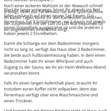
Nach einer leckeren Mahlzeit ist der Abwasch schnell
Wart ihr lange unterwegs, könnt ihr abends ins Bett
erledigt, denn das Ferienhaus hat eine Spülmaschine.
fallen und euch auf einen neuen Tag freuen. Das
An kalten Tagen könnt ihr den Kaminofen anmachen,
Ferienhaus hat 4 Schlafzimmer, wo 2 davon mit jeweils
der zusammen mit der Luft-zu-Luft Wärmepumpe für
einem Doppelbett ausgestattet ist und die anderen 2
ein angenehmes Innenklima sorgt.
haben jeweils 2 Einzelbetten.
Damit die Schlange vor dem Badezimmer morgens
nicht so lang ist, verfügt das Haus über 2 Badezimmer,
die beide auch Fußbodenheizung haben. In dem einen
Badezimmer habt ihr einen Whirlpool und auch
Zugang zu der Sauna, wo ihr ein Heim-Wellness-Abend
veranstalten könnt.
Falls ihr einen langen Aufenthalt plant, braucht ihr
trotzdem euren Koffer nicht vollpacken, denn das
Ferienhaus verfügt über eine Waschmaschine und
einen Trockner.
Und kommt ihr mit kleinen Kindern steht im Haus auch