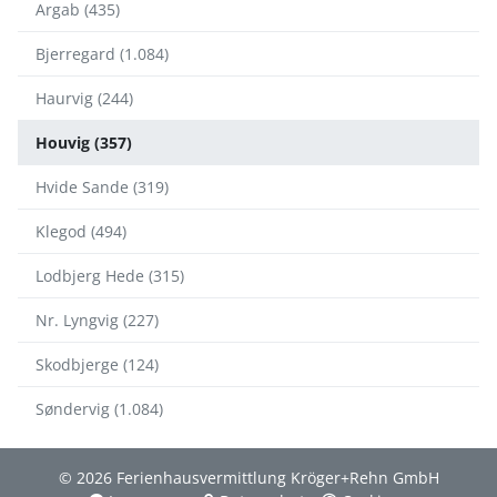
Argab (435)
Bjerregard (1.084)
Haurvig (244)
Houvig (357)
Hvide Sande (319)
Klegod (494)
Lodbjerg Hede (315)
Nr. Lyngvig (227)
Skodbjerge (124)
Søndervig (1.084)
© 2026 Ferienhausvermittlung Kröger+Rehn GmbH