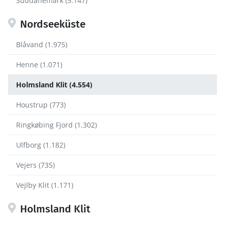
Süddänemark (5.147)
Nordseeküste
Blåvand (1.975)
Henne (1.071)
Holmsland Klit (4.554)
Houstrup (773)
Ringkøbing Fjord (1.302)
Ulfborg (1.182)
Vejers (735)
Vejlby Klit (1.171)
Holmsland Klit