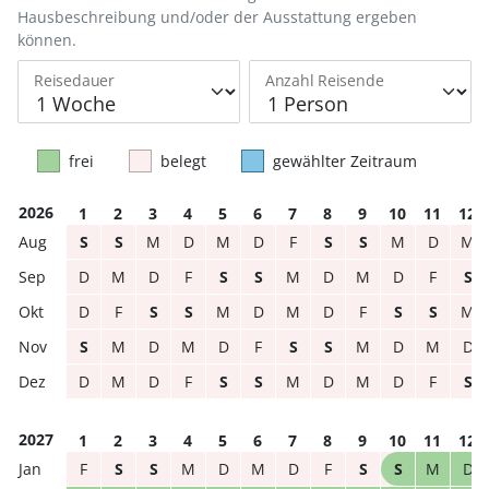
Hausbeschreibung und/oder der Ausstattung ergeben
können.
Reisedauer
Anzahl Reisende
frei
belegt
gewählter Zeitraum
2026
1
2
3
4
5
6
7
8
9
10
11
12
S
S
M
D
M
D
F
S
S
M
D
M
D
M
D
F
S
S
M
D
M
D
F
S
D
F
S
S
M
D
M
D
F
S
S
M
S
M
D
M
D
F
S
S
M
D
M
D
D
M
D
F
S
S
M
D
M
D
F
S
2027
1
2
3
4
5
6
7
8
9
10
11
12
F
S
S
M
D
M
D
F
S
S
M
D