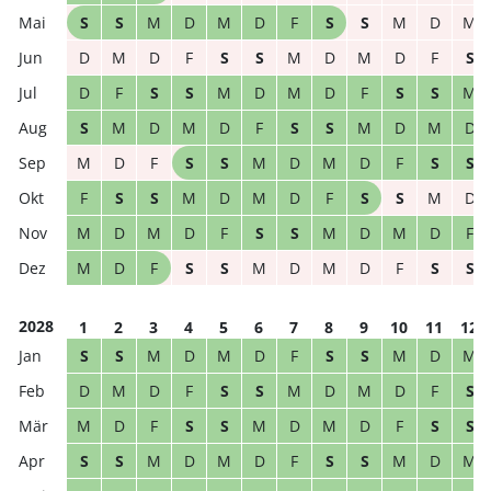
S
S
M
D
M
D
F
S
S
M
D
M
D
M
D
F
S
S
M
D
M
D
F
S
D
F
S
S
M
D
M
D
F
S
S
M
S
M
D
M
D
F
S
S
M
D
M
D
M
D
F
S
S
M
D
M
D
F
S
S
F
S
S
M
D
M
D
F
S
S
M
D
M
D
M
D
F
S
S
M
D
M
D
F
M
D
F
S
S
M
D
M
D
F
S
S
2028
1
2
3
4
5
6
7
8
9
10
11
12
S
S
M
D
M
D
F
S
S
M
D
M
D
M
D
F
S
S
M
D
M
D
F
S
M
D
F
S
S
M
D
M
D
F
S
S
S
S
M
D
M
D
F
S
S
M
D
M