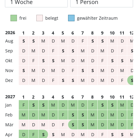
frei
belegt
gewählter Zeitraum
2026
1
2
3
4
5
6
7
8
9
10
11
12
S
S
M
D
M
D
F
S
S
M
D
M
D
M
D
F
S
S
M
D
M
D
F
S
D
F
S
S
M
D
M
D
F
S
S
M
S
M
D
M
D
F
S
S
M
D
M
D
D
M
D
F
S
S
M
D
M
D
F
S
2027
1
2
3
4
5
6
7
8
9
10
11
12
F
S
S
M
D
M
D
F
S
S
M
D
M
D
M
D
F
S
S
M
D
M
D
F
M
D
M
D
F
S
S
M
D
M
D
F
D
F
S
S
M
D
M
D
F
S
S
M