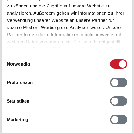
zu können und die Zugriffe auf unsere Website zu
Lageplan
analysieren. Außerdem geben wir Informationen zu Ihrer
Verwendung unserer Website an unsere Partner für
Adresse
soziale Medien, Werbung und Analysen weiter. Unsere
Ferienhaus F4314
Partner führen diese Informationen möglicherweise mit
Æ Gammel Havn 51 Båd 1
weiteren Daten zusammen, die Sie ihnen bereitgestellt
Hvide Sande
haben oder die sie im Rahmen Ihrer Nutzung der Dienste
6960 Hvide Sande
gesammelt haben.
Einwilligungsauswahl
Notwendig
Präferenzen
Statistiken
Marketing