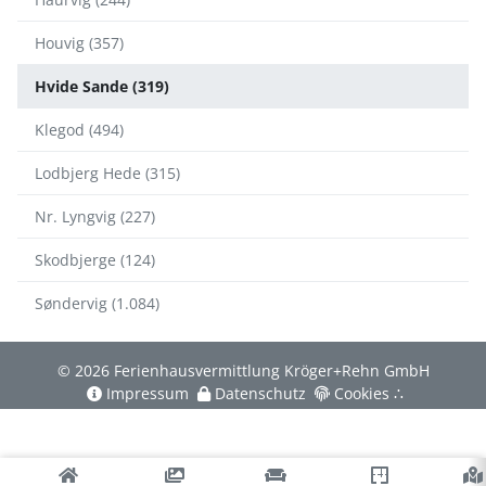
Houvig (357)
Hvide Sande (319)
Klegod (494)
Lodbjerg Hede (315)
Nr. Lyngvig (227)
Skodbjerge (124)
Søndervig (1.084)
© 2026 Ferienhausvermittlung Kröger+Rehn GmbH
Impressum
Datenschutz
Cookies
∴