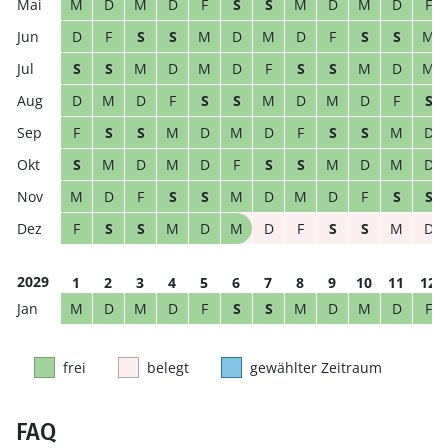
M
D
M
D
F
S
S
M
D
M
D
F
D
F
S
S
M
D
M
D
F
S
S
M
S
S
M
D
M
D
F
S
S
M
D
M
D
M
D
F
S
S
M
D
M
D
F
S
F
S
S
M
D
M
D
F
S
S
M
D
S
M
D
M
D
F
S
S
M
D
M
D
M
D
F
S
S
M
D
M
D
F
S
S
F
S
S
M
D
M
D
F
S
S
M
D
2029
1
2
3
4
5
6
7
8
9
10
11
12
M
D
M
D
F
S
S
M
D
M
D
F
frei
belegt
gewählter Zeitraum
FAQ