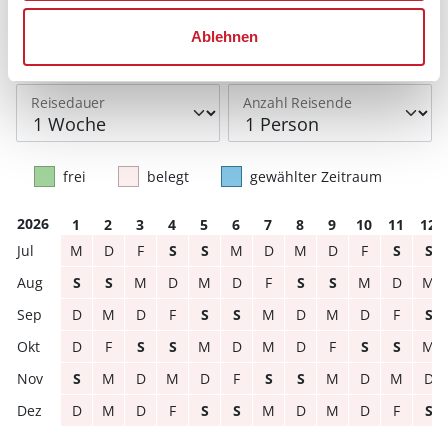
Bitte beachten Sie, dass sich bei Änderungen des
Reisezeitraumes auch Änderungen bei der
Ablehnen
Hausbeschreibung und/oder der Ausstattung ergeben
können.
Reisedauer
Anzahl Reisende
frei
belegt
gewählter Zeitraum
2026
1
2
3
4
5
6
7
8
9
10
11
12
M
D
F
S
S
M
D
M
D
F
S
S
S
S
M
D
M
D
F
S
S
M
D
M
D
M
D
F
S
S
M
D
M
D
F
S
D
F
S
S
M
D
M
D
F
S
S
M
S
M
D
M
D
F
S
S
M
D
M
D
D
M
D
F
S
S
M
D
M
D
F
S