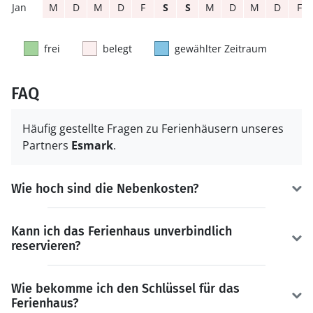
M
D
M
D
F
S
S
M
D
M
D
F
frei
belegt
gewählter Zeitraum
FAQ
Häufig gestellte Fragen zu Ferienhäusern unseres
Partners
Esmark
.
Wie hoch sind die Nebenkosten?
Kann ich das Ferienhaus unverbindlich
reservieren?
Wie bekomme ich den Schlüssel für das
Ferienhaus?