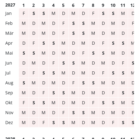
2027
1
2
3
4
5
6
7
8
9
10
11
12
F
S
S
M
D
M
D
F
S
S
M
D
M
D
M
D
F
S
S
M
D
M
D
F
M
D
M
D
F
S
S
M
D
M
D
F
D
F
S
S
M
D
M
D
F
S
S
M
S
S
M
D
M
D
F
S
S
M
D
M
D
M
D
F
S
S
M
D
M
D
F
S
D
F
S
S
M
D
M
D
F
S
S
M
S
M
D
M
D
F
S
S
M
D
M
D
M
D
F
S
S
M
D
M
D
F
S
S
F
S
S
M
D
M
D
F
S
S
M
D
M
D
M
D
F
S
S
M
D
M
D
F
M
D
F
S
S
M
D
M
D
F
S
S
2028