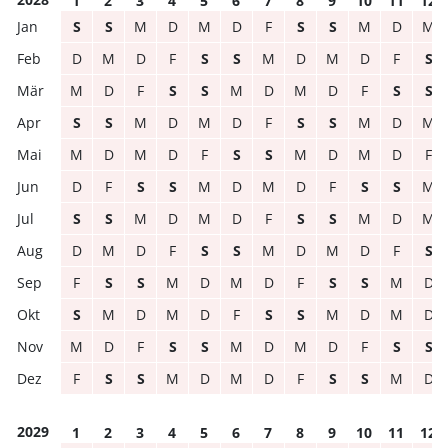
1
2
3
4
5
6
7
8
9
10
11
12
S
S
M
D
M
D
F
S
S
M
D
M
D
M
D
F
S
S
M
D
M
D
F
S
M
D
F
S
S
M
D
M
D
F
S
S
S
S
M
D
M
D
F
S
S
M
D
M
M
D
M
D
F
S
S
M
D
M
D
F
D
F
S
S
M
D
M
D
F
S
S
M
S
S
M
D
M
D
F
S
S
M
D
M
D
M
D
F
S
S
M
D
M
D
F
S
F
S
S
M
D
M
D
F
S
S
M
D
S
M
D
M
D
F
S
S
M
D
M
D
M
D
F
S
S
M
D
M
D
F
S
S
F
S
S
M
D
M
D
F
S
S
M
D
2029
1
2
3
4
5
6
7
8
9
10
11
12