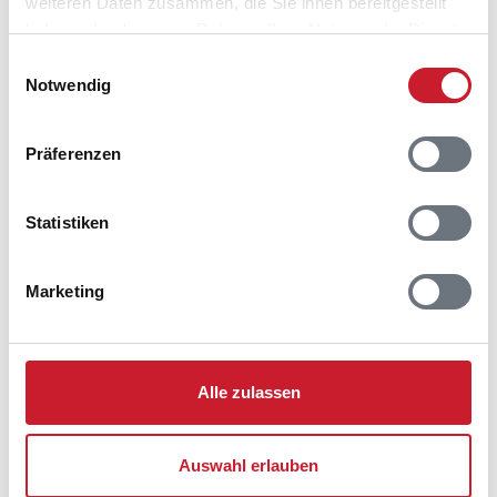
weiteren Daten zusammen, die Sie ihnen bereitgestellt
haben oder die sie im Rahmen Ihrer Nutzung der Dienste
gesammelt haben.
Einwilligungsauswahl
Notwendig
Präferenzen
Statistiken
Marketing
Belegungskalender
Reisedauer auswählen
Alle zulassen
Anzahl Reisende auswählen
Anreisetag im Belegungskalender anklicken
Sie bekommen Verfügbarkeit und Preis angezeigt
Auswahl erlauben