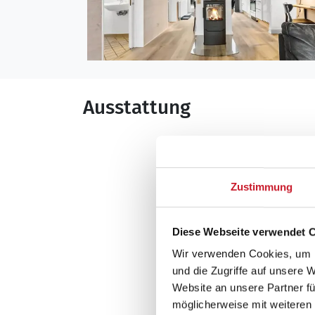
Ausstattung
Allgemeines
Anzahl Haustiere 
Anzahl Personen: 
Zustimmung
Baujahr: 2004
Energiesparhaus
Diese Webseite verwendet 
Fernwärme
Wir verwenden Cookies, um I
Grundstücksfläche
und die Zugriffe auf unsere 
Naturgrundstück
Website an unsere Partner fü
Handicapfreundli
möglicherweise mit weiteren