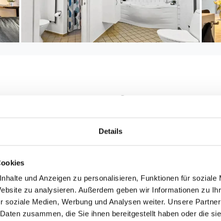
Entfernungen
maximal: 1
Abstand Einkauf: 60
4
Ganzjährig geöffnet
Details
Abstand Golfplatz: 1
Abstand Restaurant:
Cookies
Abstand Schwimmhal
nhalte und Anzeigen zu personalisieren, Funktionen für soziale
Abstand Strand: 1.1
: 160 m²
Website zu analysieren. Außerdem geben wir Informationen zu I
Sand-/Steinstrand
r soziale Medien, Werbung und Analysen weiter. Unsere Partner
Abstand Küste: 20 m
ch
 Daten zusammen, die Sie ihnen bereitgestellt haben oder die s
Abstand Fjord: 20 m