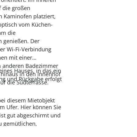
f die großen
n Kaminofen platziert,
optisch vom Küchen-
am die
h genießen. Der
der Wi-Fi-Verbindung
en mit einer
im anderen Badezimmer
eines Hauses, in das ein
 hinaus in den Innenhof
ng und Rückgabe erfolgt
uf die Südterrasse.
bei diesem Mietobjekt
em Ufer. Hier können Sie
ist gut abgeschirmt und
u gemütlichen,
eit für E-Autos zur