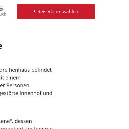
Reisedaten wählen
uck
e
ndreihenhaus befindet
mit einem
ier Personen
gestörte Innenhof und
sene", dessen
orientiert. Im Inneren