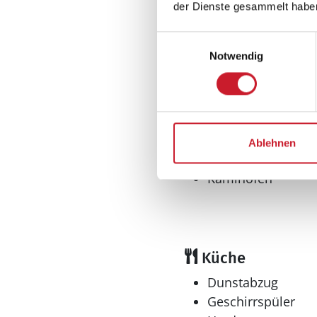
Inkl. Endreinigung
der Dienste gesammelt habe
Nichtraucher
Renovierung: 202
Einwilligungsauswahl
Notwendig
Teilw. renoviert
Tolle Aussicht
Fjordblick
Panorama
Wohnfläche: 104 
Ablehnen
Wohnbereich
Kaminofen
Küche
Dunstabzug
Geschirrspüler