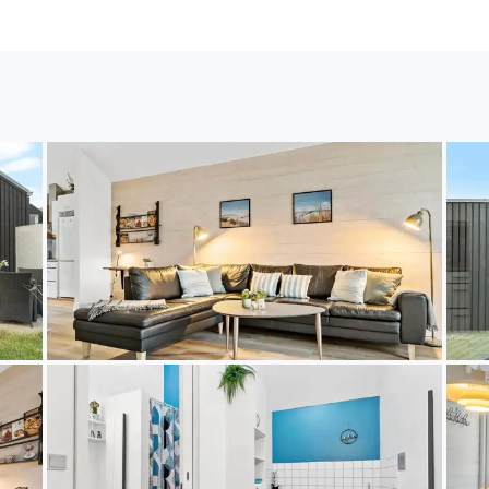
bäude beherbergt einen Hauswirtschaftsraum, in d
hetrockner, eine Gefriertruhe und ein Fischreinigun
gnet sich hervorragend für Angler. Nur wenige Schrit
n Fjord und Nordsee. Die Pfade entlang des Fjords f
eckchen, wie beispielsweise den stimmungsvollen Ty
ichen Fang anlanden. Nach einem kurzen Spaziergang 
und mehrere gute Fischgeschäfte. In Hvide Sandes Or
und gute Lokalitäten auf Ihren Besuch. Der Fjord und
 Wassersportler. Empfehlen möchten wir Ihnen eine 
idelandschaft Holmsland Klits.