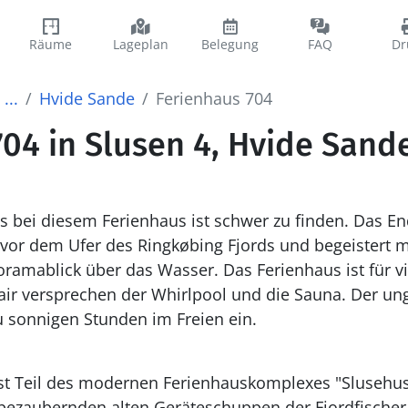
Räume
Lageplan
Belegung
FAQ
Dr
...
Hvide Sande
Ferienhaus 704
04 in Slusen 4, Hvide Sand
ls bei diesem Ferienhaus ist schwer zu finden. Das E
e vor dem Ufer des Ringkøbing Fjords und begeistert 
ramablick über das Wasser. Das Ferienhaus ist für v
lair versprechen der Whirlpool und die Sauna. Der un
u sonnigen Stunden im Freien ein.
ist Teil des modernen Ferienhauskomplexes "Slusehu
 bezaubernden alten Geräteschuppen der Fjordfischer 