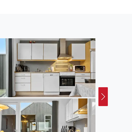
em eine
gsplatz für Angler
te trennen Sie von der
ühren durch reizvolle
skerhavn, wo die
erreichen Sie den
tskern freuen sich
 die Nordsee bieten
Radtour durch die