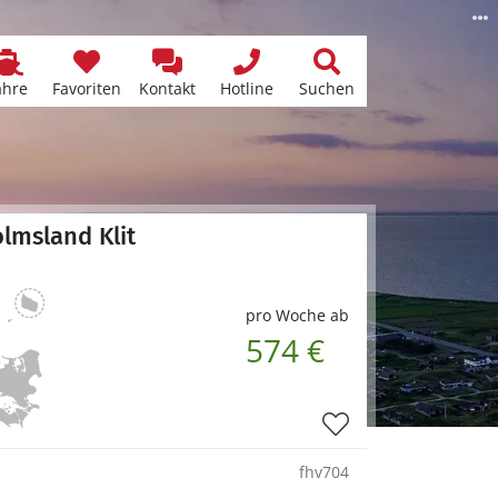
ähre
Favoriten
Kontakt
Hotline
Suchen
lmsland Klit
pro Woche ab
574 €
fhv704