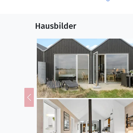
Verfügung. Das Nebenge
Waschmaschine, ein Wäsc
untergebracht sind.
Hausbilder
Lage
Dieses Endreihenhaus ei
großen Schleuse zwische
Natur und an schöne Fl
Fjordfischer ihren tägl
Bäcker, den Schlachter 
interessante Geschäfte 
beste Möglichkeiten für
herrliche Dünen- und He