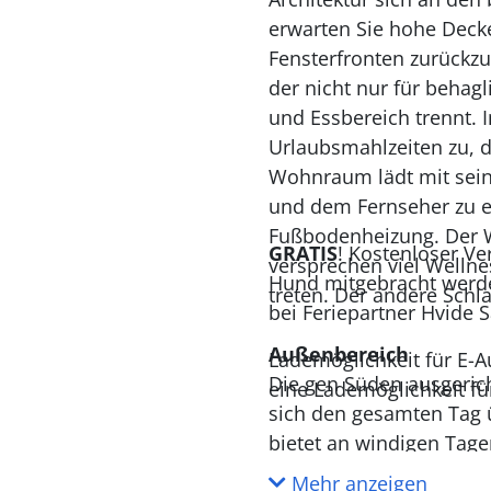
erwarten Sie hohe Decke
Fensterfronten zurückzu
der nicht nur für beha
und Essbereich trennt. 
Urlaubsmahlzeiten zu, d
Wohnraum lädt mit seine
und dem Fernseher zu e
Fußbodenheizung. Der 
GRATIS
! Kostenloser Ve
versprechen viel Wellne
Hund mitgebracht werde
treten. Der andere Schl
bei Feriepartner Hvide 
Außenbereich
Lademöglichkeit für E-A
Die gen Süden ausgerich
eine Lademöglichkeit fü
sich den gesamten Tag 
bietet an windigen Tage
ungestörten Grillabenden
Mehr anzeigen