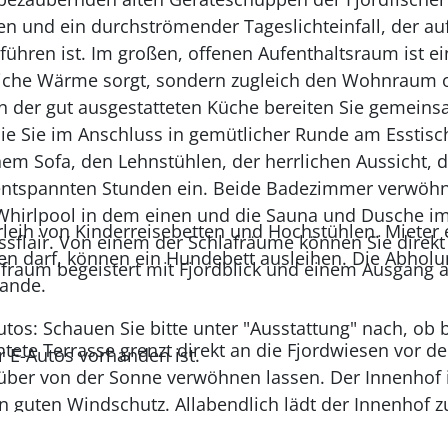
n und ein durchströmender Tageslichteinfall, der au
führen ist. Im großen, offenen Aufenthaltsraum ist ei
gliche Wärme sorgt, sondern zugleich den Wohnraum 
In der gut ausgestatteten Küche bereiten Sie gemeins
ie Sie im Anschluss in gemütlicher Runde am Esstisc
m Sofa, den Lehnstühlen, der herrlichen Aussicht, 
ntspannten Stunden ein. Beide Badezimmer verwöhn
Whirlpool in dem einen und die Sauna und Dusche 
rleih von Kinderreisebetten und Hochstühlen. Mieter 
ssflair. Von einem der Schlafräume können Sie direkt
n darf, können ein Hundebett ausleihen. Die Abholu
afraum begeistert mit Fjordblick und einem Ausgang a
Sande.
utos: Schauen Sie bitte unter "Ausstattung" nach, ob 
tete Terrasse grenzt direkt an die Fjordwiesen vor d
r E-Autos vorhanden ist.
über von der Sonne verwöhnen lassen. Der Innenhof 
n guten Windschutz. Allabendlich lädt der Innenhof z
 ein. Im integrierten Carport steht eine Lademöglichk