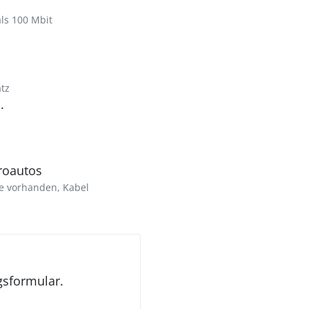
als 100 Mbit
tz
.
troautos
e vorhanden, Kabel
gsformular.