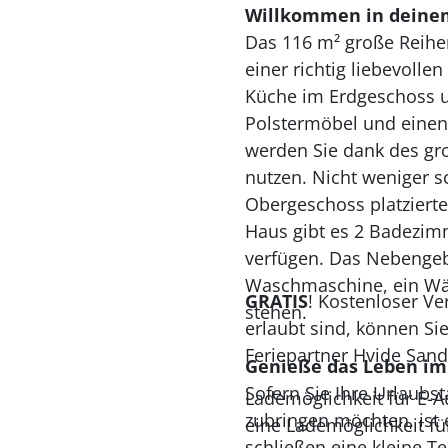
Willkommen in deine
Das 116 m² große Reihen
einer richtig liebevolle
Küche im Erdgeschoss u
Polstermöbel und einen 
werden Sie dank des gro
nutzen. Nicht weniger s
Obergeschoss platzierte
Haus gibt es 2 Badezim
verfügen. Das Nebengeb
Waschmaschine, ein Wäsc
GRATIS
! Kostenloser V
stehen.
erlaubt sind, können Si
Feriepartner Hvide Sand
Genieße das Leben im
Sofern Sie Ihre Urlaub
Lademöglichkeit für E-A
zubringen möchten, ist 
eine Lademöglichkeit fü
schließen eine kleine Te