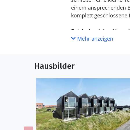
einem ansprechenden Bli
komplett geschlossene 
Entdecke deine Umge
Mehr anzeigen
Das Reihenhaus ist Tei
trennen Sie vom Fjord. 
Geschäften und guten L
Baden und zu ausgedehnt
Hausbilder
Fjordhafen Tyskerhavn,
des Fangs zuschauen kön
Jahreszeit können Sie h
überzeugen Nordsee und
Umgebung ebenfalls vo