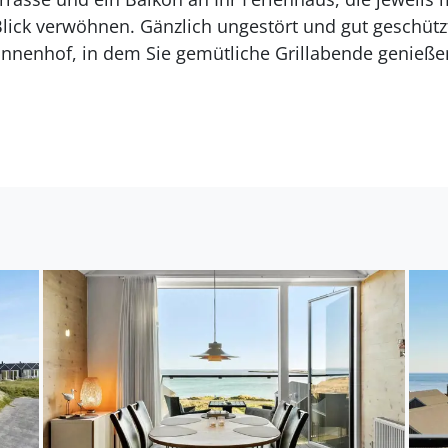
ck verwöhnen. Gänzlich ungestört und gut geschützt 
Innenhof, in dem Sie gemütliche Grillabende genieß
bung
l des modernen Ferienhauskomplexes "Slusehusene". 
Zu Fuß erreichen Sie binnen kurzer Zeit den Ortskern 
okalitäten. Nach rund 15 Minuten stehen Sie am Nor
en Spaziergängen einlädt. Nah am Haus erwartet Sie 
 in dem Sie den Fischerbooten beim Ein- und Auslau
nen. Die große Schleuse erfreut sich bei Anglern größ
ier hervorragend Makrelen, Heringe und Hornhechte fa
 Fjord mit guten Angelplätzen. Mehrere Put & Take-S
rhanden.