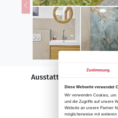
Zustimmung
Ausstattung
Diese Webseite verwendet 
Allgemeines
Wir verwenden Cookies, um I
Anzahl Personen: 
und die Zugriffe auf unsere 
Baujahr: 2004
Website an unsere Partner fü
Energiesparhaus
möglicherweise mit weiteren