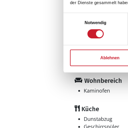
der Dienste gesammelt habe
Fernwärme
Grundstücksfläche
Einwilligungsauswahl
Naturgrundstück
Notwendig
Inkl. Endreinigung
Nichtraucher
Renovierung: 202
Tolle Aussicht
Fjordblick
Ablehnen
Panorama
Wohnfläche: 116 
Wohnbereich
Kaminofen
Küche
Dunstabzug
Geschirrspüler