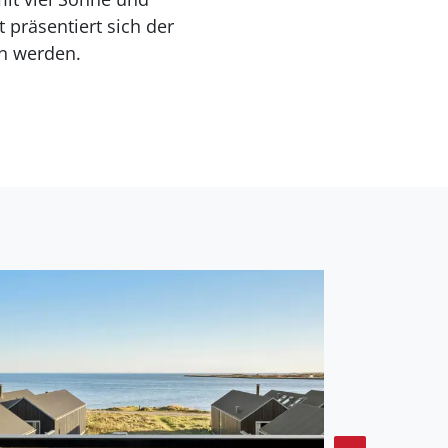
präsentiert sich der
en werden.
Nur wenige Schritte
mit interessanten
dseestrand, der zum
der reizvolle kleine
fen und beim Anlanden
ter Beliebtheit. Je nach
ngen. Alternativ
een sind in der näheren