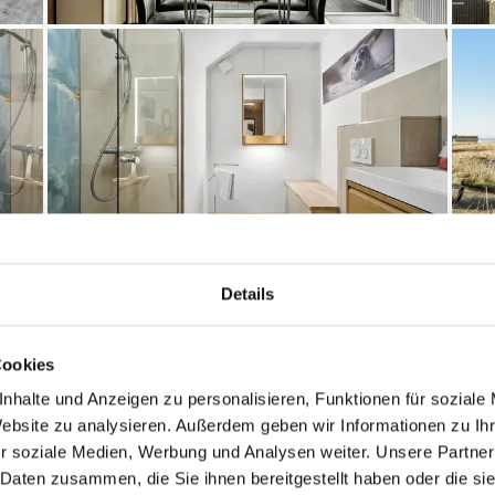
Details
Cookies
Entfernungen
nhalte und Anzeigen zu personalisieren, Funktionen für soziale
4
Abstand Einkauf: 60
Website zu analysieren. Außerdem geben wir Informationen zu I
Ganzjährig geöffnet
r soziale Medien, Werbung und Analysen weiter. Unsere Partner
Abstand Golfplatz: 1
 Daten zusammen, die Sie ihnen bereitgestellt haben oder die s