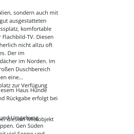
lien, sondern auch mit
 gut ausgestatteten
ssplatz, komfortable
 Flachbild-TV. Diesen
rlich nicht allzu oft
es. Der im
sdächer im Norden. Im
großen Duschbereich
en eine
latz zur Verfügung
 diesem Haus Hunde
nd Rückgabe erfolgt bei
de und Umgebung
bei diesem Mietobjekt
nappen. Gen Süden
mit viel Sonne und