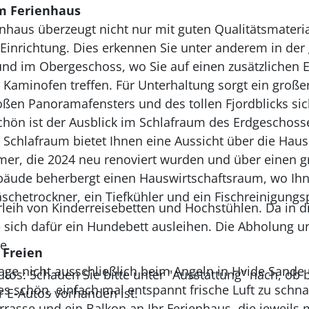
m Ferienhaus
haus überzeugt nicht nur mit guten Qualitätsmateria
n Einrichtung. Dies erkennen Sie unter anderem in der
nd im Obergeschoss, wo Sie auf einen zusätzlichen E
Kaminofen treffen. Für Unterhaltung sorgt ein großer
ßen Panoramafensters und des tollen Fjordblicks siche
chön ist der Ausblick im Schlafraum des Erdgeschoss
 Schlafraum bietet Ihnen eine Aussicht über die Hau
mer, die 2024 neu renoviert wurden und über einen 
äude beherbergt einen Hauswirtschaftsraum, wo Ihn
hetrockner, ein Tiefkühler und ein Fischreinigungsp
erleih von Kinderreisebetten und Hochstühlen. Da in
e sich dafür ein Hundebett ausleihen. Die Abholung u
e.
 Freien
stage nicht ausschließlich beim Angeln in Hvide San
utos: Schauen Sie bitte unter "Ausstattung" nach, ob 
es schön, einfach mal entspannt frische Luft zu sch
r E-Autos vorhanden ist.
rrasse und ein Balkon an Ihr Ferienhaus, die jeweils 