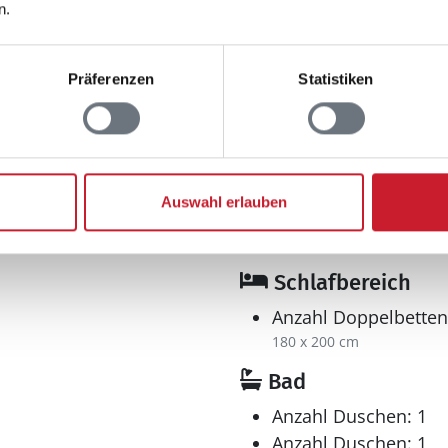
Abstand Restaurant:
n.
Abstand Schwimmhal
: 120 m²
Abstand Strand: 1.1
Präferenzen
Statistiken
Sand-/Steinstrand
Abstand Küste: 50 m
Abstand Fjord: 50 m
4
Auswahl erlauben
m²
Schlafbereich
Anzahl Doppelbetten
180 x 200 cm
Bad
Anzahl Duschen: 1
Anzahl Duschen: 1