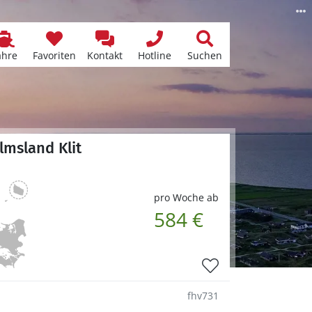
ähre
Favoriten
Kontakt
Hotline
Suchen
lmsland Klit
pro Woche ab
584 €
fhv731