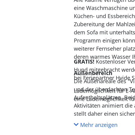
eine Waschmaschine un
Küchen- und Essbereich
Zubereitung der Mahlzei
dem Sofa mit unterhalts
Programm einigen können
weiterer Fernseher plat
deren warmes Wasser Ih
GRATIS!
Kostenloser Ver
Hund mitgebracht werde
Außenbereich
bei Feriepartner Hvide 
Die Außenareale des "Vi
und der überdachten Te
Lademöglichkeit für E-A
Aufenthaltsplätzen. Bei
eine Lademöglichkeit fü
Aktivitäten animiert di
stellt daher einen sich
Fahrräder und dergleich
Mehr anzeigen
Neoprenanzüge abspülen