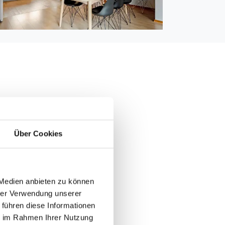
0 m
5.000 m
Über Cookies
 400 m
le: 1.200 m
 m
 Medien anbieten zu können
hrer Verwendung unserer
m
 führen diese Informationen
m
ie im Rahmen Ihrer Nutzung