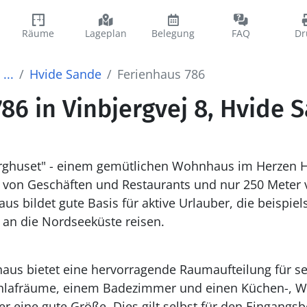
Räume
Lageplan
Belegung
FAQ
Dr
...
Hvide Sande
Ferienhaus 786
86 in Vinbjergvej 8, Hvide 
ghuset" - einem gemütlichen Wohnhaus im Herzen H
 von Geschäften und Restaurants und nur 250 Meter
aus bildet gute Basis für aktive Urlauber, die beispi
an die Nordseeküste reisen.
aus bietet eine hervorragende Raumaufteilung für se
Schlafräume, einem Badezimmer und einen Küchen-, W
r eine gute Größe. Dies gilt selbst für den Eingangs