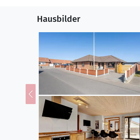
Sie einen Schlüsselchip
Hausbilder
Lage
Das Ferienhaus befindet
spazieren Sie in den Or
zwischendurch ein Eis e
den guten Fischgeschäft
Anglerglück auf die Pro
Schleuse. Ihre Urlaubs
Nordseewellen beginne
Wassersportler, wie Sur
erkunden Sie die reizvo
weitgestreckte Heideflä