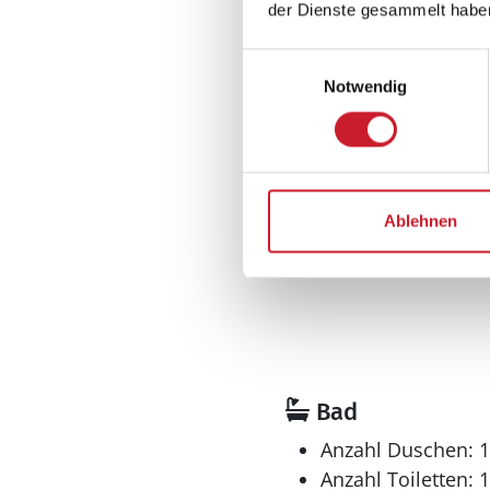
Teilw. renoviert
der Dienste gesammelt habe
Wohnfläche: 139 
Einwilligungsauswahl
Schlafbereich
Notwendig
Anzahl Einzelbette
90 x 200 cm
Anzahl Einzelbette
90 x 200 cm
Anzahl Schlafcouc
Ablehnen
Bad
Anzahl Duschen: 1
Anzahl Toiletten: 1