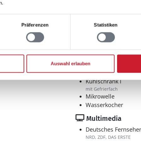
n.
m²
Küche
Präferenzen
Statistiken
n: 2
Dunstabzug
Extra Backofen
n: 4
Geschirrspüler
Kaffeemaschine
hes: 1
Auswahl erlauben
Kochplatten: 1
elektrische, 4 Kochzonen
Kühlschrank l
mit Gefrierfach
Mikrowelle
Wasserkocher
Multimedia
Deutsches Fernsehe
NRD, ZDF, DAS ERSTE