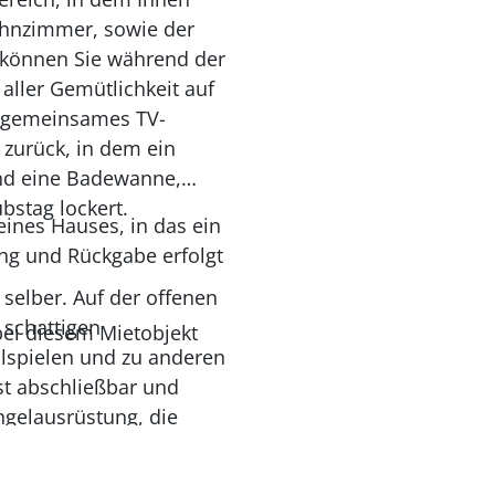
hnzimmer, sowie der
 können Sie während der
aller Gemütlichkeit auf
n gemeinsames TV-
 zurück, in dem ein
und eine Badewanne,
stag lockert.
eines Hauses, in das ein
ng und Rückgabe erfolgt
selber. Auf der offenen
 schattigen
bei diesem Mietobjekt
llspielen und zu anderen
st abschließbar und
ngelausrüstung, die
etter und
 die Ladebox benötigen