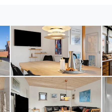
, der bei Feriepartner Hvide Sande abgeholt werden k
 sich im kleinen Vinbjergvej in Hvide Sande Syd. Inn
tskern, zum Hafen und an den Strand. Die Lage bietet 
ssen zu gehen, sich in einem der Restaurants verwöh
en Räucherfisch und andere Köstlichkeiten zu kaufen.
be stellen möchten, begeben Sie sich an die guten Ang
tage können Sie wunderbar mit einem erfrischenden 
n und mit einem traumhaften Sonnenuntergang am St
fer und Kiter, erwarten sehr gute Spots an Nordsee u
lle Landschaft Holmsland Klits, die durch prachtvoll
chen geprägt wird.