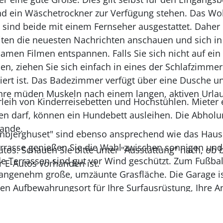
d ein Wäschetrockner zur Verfügung stehen. Das Wo
 sind beide mit einem Fernseher ausgestattet. Daher
ten die neuesten Nachrichten anschauen und sich in 
amen Filmen entspannen. Falls Sie sich nicht auf ei
, ziehen Sie sich einfach in eines der Schlafzimmer
ziert ist. Das Badezimmer verfügt über eine Dusche 
re müden Muskeln nach einem langen, aktiven Urlaub
leih von Kinderreisebetten und Hochstühlen. Mieter 
n darf, können ein Hundebett ausleihen. Die Abholu
Sande.
nbjerghuset" sind ebenso ansprechend wie das Haus 
rrasse genießen Sie die Wahl zwischen sonnigen und
utos: Schauen Sie bitte unter "Ausstattung" nach, ob 
de Terrassen sind gut vor Wind geschützt. Zum Fußba
r E-Autos vorhanden ist.
e angenehm große, umzäunte Grasfläche. Die Garage i
eren Aufbewahrungsort für Ihre Surfausrüstung, Ihre A
en dar. Außenhalb der Garage können Sie Ihre Surfbr
. Eine Easee-Ladebox für E-Autos ist vorhanden. Für