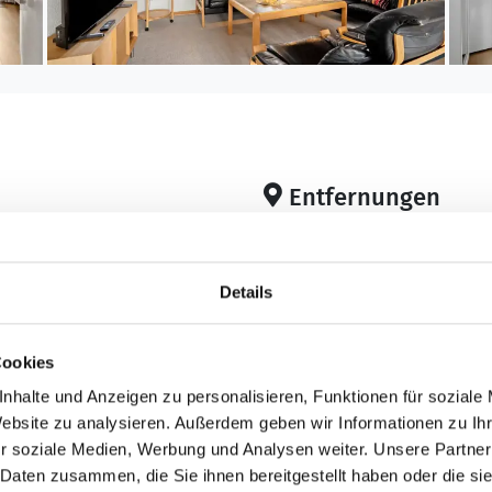
Entfernungen
6
Abstand Einkauf: 40
Ganzjährig geöffnet
Abstand Golfplatz: 1
Details
Abstand Restaurant:
Abstand Schwimmhal
: 454 m²
Cookies
Abstand Strand: 250
s Grundstück
nhalte und Anzeigen zu personalisieren, Funktionen für soziale
Sand-/Steinstrand
Website zu analysieren. Außerdem geben wir Informationen zu I
Abstand Küste: 250 
r soziale Medien, Werbung und Analysen weiter. Unsere Partner
Abstand Fjord: 500 
9
 Daten zusammen, die Sie ihnen bereitgestellt haben oder die s