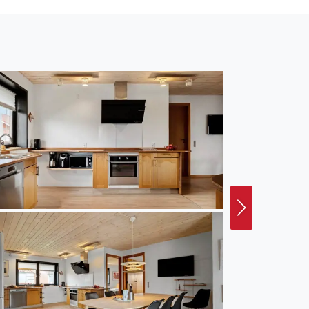
ann.
erhalb von fünf Minuten
Ihnen die Möglichkeit,
nen zu lassen oder bei
 Wenn Sie selber Ihr
elplätze an der
Bad in den wogenden
rand beschließen.
nd Fjord. Per Fahrrad
e Dünen und