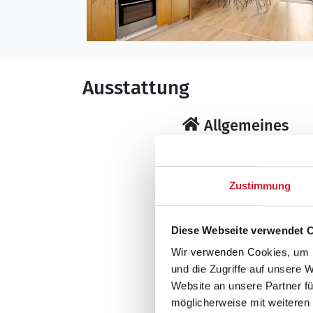
Ausstattung
Allgemeines
Anzahl Personen: 
Baujahr: 1986
Energiesparhaus
Zustimmung
Fernwärme
Grundstücksfläche
Diese Webseite verwendet 
Teilweise eingezäunte
Wir verwenden Cookies, um I
Inkl. Endreinigung
und die Zugriffe auf unsere 
Nichtraucher
Website an unsere Partner fü
Renovierung: 201
möglicherweise mit weiteren