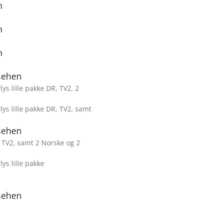
n
n
n
sehen
s lille pakke DR, TV2, 2
ys lille pakke DR, TV2, samt
sehen
 TV2, samt 2 Norske og 2
ys lille pakke
sehen