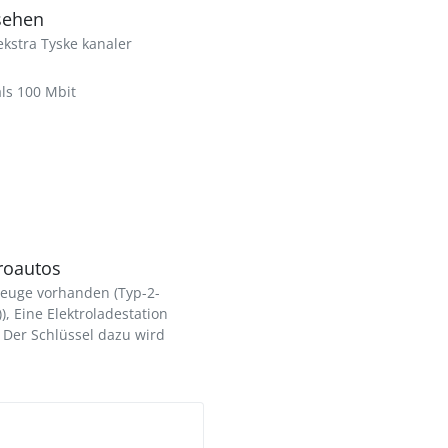
sehen
 ekstra Tyske kanaler
als 100 Mbit
troautos
zeuge vorhanden (Typ-2-
), Eine Elektroladestation
. Der Schlüssel dazu wird