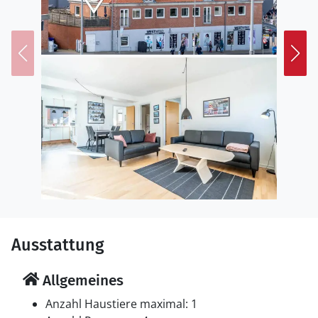
bieten köstliche Delikatessen an, wenn das Glück
ausbleibt. Paddleboarding, Windsurfing und
Kitesurfing sind am Südpier möglich, und am Fjord gibt
es zwei Surfspots, an denen Anfänger in einer
Surfschule die Kunst des Surfens erlernen können. Die
Mieter haben freien Zugang zum Schwimmbad der
Stadt, aber es lohnt sich auch, den tropischen
Wasserpark in Søndervig zu besuchen, der nur 15
Autominuten von der Adresse entfernt ist. Holmsland
Klit bietet eine wunderschöne westjütländische
Landschaft, und die ausgezeichneten Wander- und
Radwege der Gegend führen Sie durch die schöne,
hügelige Landschaft.
Ausstattung
Allgemeines
Anzahl Haustiere maximal: 1