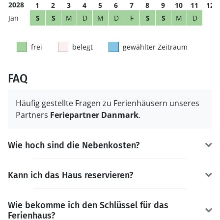
2028
1
2
3
4
5
6
7
8
9
10
11
12
S
S
M
D
M
D
F
S
S
M
D
frei
belegt
gewählter Zeitraum
FAQ
Häufig gestellte Fragen zu Ferienhäusern unseres
Partners
Feriepartner Danmark
.
Wie hoch sind die Nebenkosten?
Kann ich das Haus reservieren?
Wie bekomme ich den Schlüssel für das
Ferienhaus?