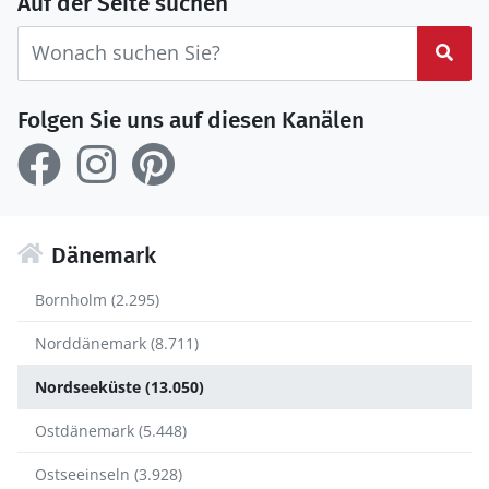
Auf der Seite suchen
Suc
Folgen Sie uns auf diesen Kanälen
Dänemark
Bornholm (2.295)
Norddänemark (8.711)
Nordseeküste (13.050)
Ostdänemark (5.448)
Ostseeinseln (3.928)