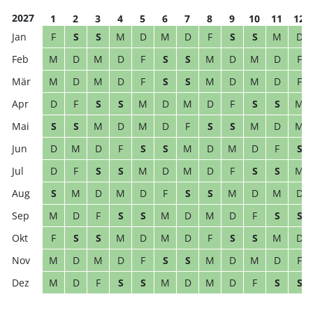
2027
1
2
3
4
5
6
7
8
9
10
11
12
F
S
S
M
D
M
D
F
S
S
M
D
M
D
M
D
F
S
S
M
D
M
D
F
M
D
M
D
F
S
S
M
D
M
D
F
D
F
S
S
M
D
M
D
F
S
S
M
S
S
M
D
M
D
F
S
S
M
D
M
D
M
D
F
S
S
M
D
M
D
F
S
D
F
S
S
M
D
M
D
F
S
S
M
S
M
D
M
D
F
S
S
M
D
M
D
M
D
F
S
S
M
D
M
D
F
S
S
F
S
S
M
D
M
D
F
S
S
M
D
M
D
M
D
F
S
S
M
D
M
D
F
M
D
F
S
S
M
D
M
D
F
S
S