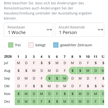
Bitte beachten Sie, dass sich bei Änderungen des
Reisezeitraumes auch Änderungen bei der
Hausbeschreibung und/oder der Ausstattung ergeben
können.
Reisedauer
Anzahl Reisende
frei
belegt
gewählter Zeitraum
2026
1
2
3
4
5
6
7
8
9
10
11
12
M
D
F
S
S
M
D
M
D
F
S
S
S
S
M
D
M
D
F
S
S
M
D
M
D
M
D
F
S
S
M
D
M
D
F
S
D
F
S
S
M
D
M
D
F
S
S
M
S
M
D
M
D
F
S
S
M
D
M
D
D
M
D
F
S
S
M
D
M
D
F
S