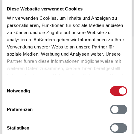
Diese Webseite verwendet Cookies
Wir verwenden Cookies, um Inhalte und Anzeigen zu
personalisieren, Funktionen für soziale Medien anbieten
zu können und die Zugriffe auf unsere Website zu
analysieren. Außerdem geben wir Informationen zu Ihrer
Lageplan
Verwendung unserer Website an unsere Partner für
soziale Medien, Werbung und Analysen weiter. Unsere
Partner führen diese Informationen möglicherweise mit
Adresse
weiteren Daten zusammen, die Sie ihnen bereitgestellt
Ferienwohnung 894
haben oder die sie im Rahmen Ihrer Nutzung der Dienste
Bredgade 1 nr. 4
gesammelt haben.
Hvide Sande
Einwilligungsauswahl
Notwendig
6960 Hvide Sande
Präferenzen
Statistiken