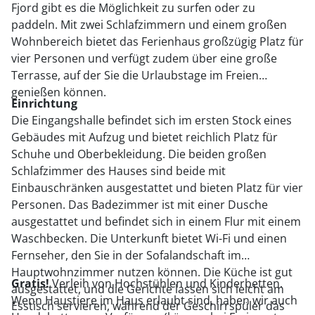
Fjord gibt es die Möglichkeit zu surfen oder zu
paddeln. Mit zwei Schlafzimmern und einem großen
Wohnbereich bietet das Ferienhaus großzügig Platz für
vier Personen und verfügt zudem über eine große
Terrasse, auf der Sie die Urlaubstage im Freien
genießen können.
Einrichtung
Die Eingangshalle befindet sich im ersten Stock eines
Gebäudes mit Aufzug und bietet reichlich Platz für
Schuhe und Oberbekleidung. Die beiden großen
Schlafzimmer des Hauses sind beide mit
Einbauschränken ausgestattet und bieten Platz für vier
Personen. Das Badezimmer ist mit einer Dusche
ausgestattet und befindet sich in einem Flur mit einem
Waschbecken. Die Unterkunft bietet Wi-Fi und einen
Fernseher, den Sie in der Sofalandschaft im
Hauptwohnzimmer nutzen können. Die Küche ist gut
Gratis!
Verleih von Hochstühlen und Kinderbetten.
ausgestattet, und die Gerichte lassen sich leicht am
Wenn Haustiere im Haus erlaubt sind, haben wir auch
Esstisch servieren, während der Geschirrspüler das