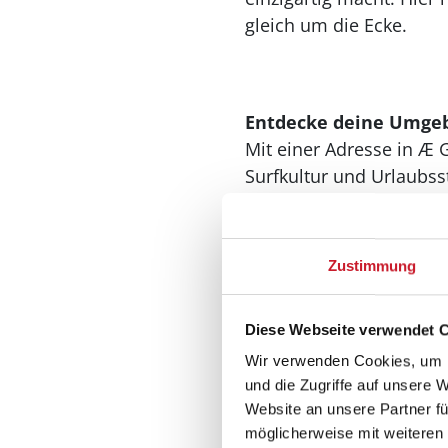
gleich um die Ecke.
Entdecke deine Umge
Mit einer Adresse in Æ 
Surfkultur und Urlaubs
fangfrischer Fisch dire
Restaurants mit Blick a
Zustimmung
Wir von Feriepartner H
Nordsee und Fjord aufe
Leben auf und am Wass
Diese Webseite verwendet 
Wir verwenden Cookies, um I
Und für die Aktiven: du
und die Zugriffe auf unsere 
innerhalb kürzester Ze
Website an unsere Partner fü
ein – zu jeder Jahreszeit.
möglicherweise mit weiteren