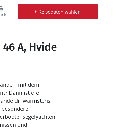
Reisedaten wählen
uck
46 A, Hvide
Sande – mit dem
t? Dann ist die
Sande dir wärmstens
e besondere
erboote, Segelyachten
bnissen und