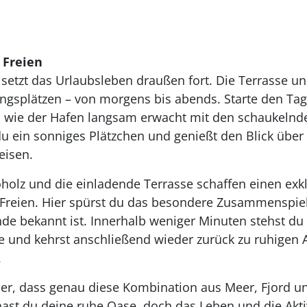
 Freien
 setzt das Urlaubsleben draußen fort. Die Terrasse u
ingsplätzen – von morgens bis abends. Starte den Tag
, wie der Hafen langsam erwacht mit den schaukeln
du ein sonniges Plätzchen und genießt den Blick über
eisen.
holz und die einladende Terrasse schaffen einen exk
Freien. Hier spürst du das besondere Zusammenspiel
nde bekannt ist. Innerhalb weniger Minuten stehst d
e und kehrst anschließend wieder zurück zu ruhigen 
.
er, dass genau diese Kombination aus Meer, Fjord u
hast du deine ruhe Oase, doch das Leben und die Aktiv