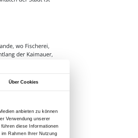
ande, wo Fischerei,
tlang der Kaimauer,
der gemütlichen
Über Cookies
 den Schleusen, wo
 versammeln, um das
 Medien anbieten zu können
iebte Surfspots
hrer Verwendung unserer
e zum Wanderspazieren
 führen diese Informationen
ie im Rahmen Ihrer Nutzung