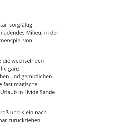
ail sorgfältig
nladendes Milieu, in der
mmenspiel von
e die wechselnden
lie ganz
chen und gemütlichen
e fast magische
Urlaub in Hvide Sande
Groß und Klein nach
bar zurückziehen