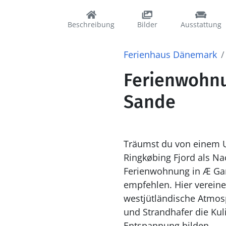
Beschreibung
Bilder
Ausstattung
Ferienhaus Dänemark
Ferienwohnu
Sande
Träumst du von einem U
Ringkøbing Fjord als Na
Ferienwohnung in Æ Gam
empfehlen. Hier vereine
westjütländische Atmos
und Strandhafer die Kul
Entspannung bilden.