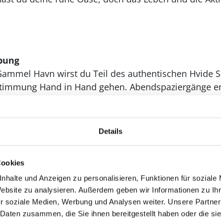
bung
Gammel Havn wirst du Teil des authentischen Hvide S
stimmung Hand in Hand gehen. Abendspaziergänge en
kt vom Hafen oder genieße ein Abendessen in einem 
ufs Wasser.
Details
vide Sande empfehlen dir besonders einen Besuch an
inandertreffen und sich Einheimische und Urlauber
er zu beobachten.
Cookies
nhalte und Anzeigen zu personalisieren, Funktionen für soziale
 erreichst die Kabelbahn mit Wasserskianlage und bel
Website zu analysieren. Außerdem geben wir Informationen zu I
it. Ebenso laden die breiten Sandstrände der Nordse
r soziale Medien, Werbung und Analysen weiter. Unsere Partner
 Daten zusammen, die Sie ihnen bereitgestellt haben oder die s