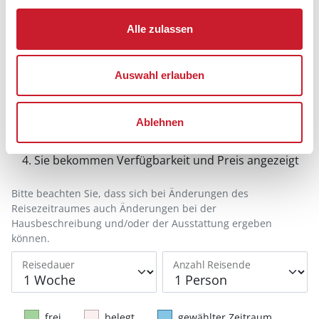
Alle zulassen
Belegungskalender
Auswahl erlauben
Reisedauer auswählen
Ablehnen
Anzahl Reisende auswählen
Anreisetag im Belegungskalender anklicken
Sie bekommen Verfügbarkeit und Preis angezeigt
Bitte beachten Sie, dass sich bei Änderungen des
Reisezeitraumes auch Änderungen bei der
Hausbeschreibung und/oder der Ausstattung ergeben
können.
Reisedauer
Anzahl Reisende
frei
belegt
gewählter Zeitraum