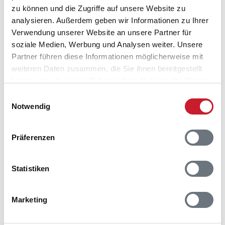
zu können und die Zugriffe auf unsere Website zu
Adresse
analysieren. Außerdem geben wir Informationen zu Ihrer
Ferienhaus H5172
Verwendung unserer Website an unsere Partner für
Fladsbjergvej 102
soziale Medien, Werbung und Analysen weiter. Unsere
Klegod
Partner führen diese Informationen möglicherweise mit
6950 Ringkøbing
weiteren Daten zusammen, die Sie ihnen bereitgestellt
haben oder die sie im Rahmen Ihrer Nutzung der Dienste
gesammelt haben.
Einwilligungsauswahl
Notwendig
Präferenzen
Statistiken
Marketing