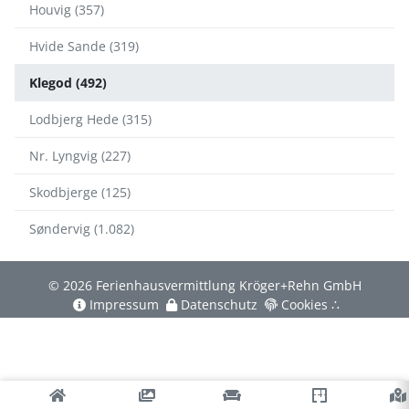
Houvig (357)
Hvide Sande (319)
Klegod (492)
Lodbjerg Hede (315)
Nr. Lyngvig (227)
Skodbjerge (125)
Søndervig (1.082)
© 2026 Ferienhausvermittlung Kröger+Rehn GmbH
Impressum
Datenschutz
Cookies
∴