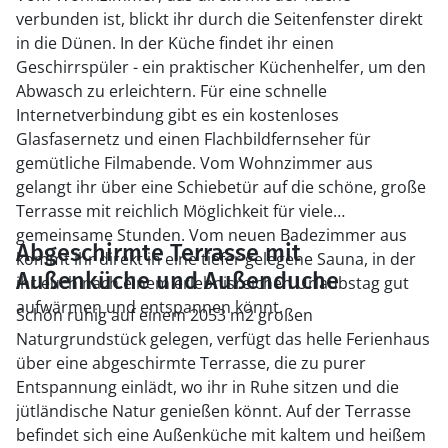
verbunden ist, blickt ihr durch die Seitenfenster direkt
in die Dünen. In der Küche findet ihr einen
Geschirrspüler - ein praktischer Küchenhelfer, um den
Abwasch zu erleichtern. Für eine schnelle
Internetverbindung gibt es ein kostenloses
Glasfasernetz und einen Flachbildfernseher für
gemütliche Filmabende. Vom Wohnzimmer aus
gelangt ihr über eine Schiebetür auf die schöne, große
Terrasse mit reichlich Möglichkeit für viele
gemeinsame Stunden. Vom neuen Badezimmer aus
Abgeschirmte Terrasse mit
kommt ihr direkt in eine tiefer gelegene Sauna, in der
Außenküche und Außenduche
ihr euch nach einem erlebnisreichen Urlaubstag gut
aufwärmen und entspannen könnt.
Schön ruhig auf einem 2053 m2 großen
Naturgrundstück gelegen, verfügt das helle Ferienhaus
über eine abgeschirmte Terrasse, die zu purer
Entspannung einlädt, wo ihr in Ruhe sitzen und die
jütländische Natur genießen könnt. Auf der Terrasse
befindet sich eine Außenküche mit kaltem und heißem