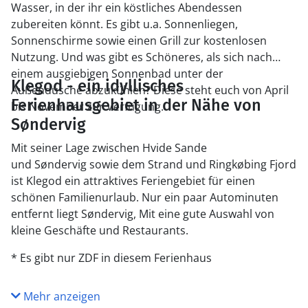
Wasser, in der ihr ein köstliches Abendessen
zubereiten könnt. Es gibt u.a. Sonnenliegen,
Sonnenschirme sowie einen Grill zur kostenlosen
Nutzung. Und was gibt es Schöneres, als sich nach
einem ausgiebigen Sonnenbad unter der
Klegod - ein idyllisches
Außendusche abzukühlen? Diese steht euch von April
Ferienhausgebiet in der Nähe von
bis November zur Verfügung.
Søndervig
Mit seiner Lage zwischen Hvide Sande
und Søndervig sowie dem Strand und Ringkøbing Fjord
ist Klegod ein attraktives Feriengebiet für einen
schönen Familienurlaub. Nur ein paar Autominuten
entfernt liegt Søndervig, Mit eine gute Auswahl von
kleine Geschäfte und Restaurants.
* Es gibt nur ZDF in diesem Ferienhaus
Mehr anzeigen