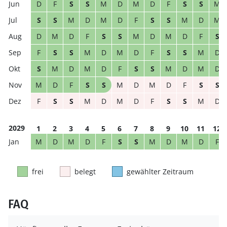
D
F
S
S
M
D
M
D
F
S
S
M
S
S
M
D
M
D
F
S
S
M
D
M
D
M
D
F
S
S
M
D
M
D
F
S
F
S
S
M
D
M
D
F
S
S
M
D
S
M
D
M
D
F
S
S
M
D
M
D
M
D
F
S
S
M
D
M
D
F
S
S
F
S
S
M
D
M
D
F
S
S
M
D
2029
1
2
3
4
5
6
7
8
9
10
11
12
M
D
M
D
F
S
S
M
D
M
D
F
frei
belegt
gewählter Zeitraum
FAQ