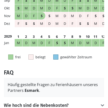
F
S
S
M
D
M
D
F
S
S
M
D
S
M
D
M
D
F
S
S
M
D
M
D
M
D
F
S
S
M
D
M
D
F
S
S
F
S
S
M
D
M
D
F
S
S
M
D
2029
1
2
3
4
5
6
7
8
9
10
11
12
M
D
M
D
F
S
S
M
D
M
D
F
frei
belegt
gewählter Zeitraum
FAQ
Häufig gestellte Fragen zu Ferienhäusern unseres
Partners
Esmark
.
Wie hoch sind die Nebenkosten?