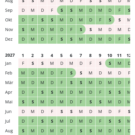
S
S
M
D
M
D
F
S
S
M
D
M
D
M
D
F
S
S
M
D
M
D
F
S
D
F
S
S
M
D
M
D
F
S
S
M
S
M
D
M
D
F
S
S
M
D
M
D
D
M
D
F
S
S
M
D
M
D
F
S
2027
1
2
3
4
5
6
7
8
9
10
11
12
F
S
S
M
D
M
D
F
S
S
M
D
M
D
M
D
F
S
S
M
D
M
D
F
M
D
M
D
F
S
S
M
D
M
D
F
D
F
S
S
M
D
M
D
F
S
S
M
S
S
M
D
M
D
F
S
S
M
D
M
D
M
D
F
S
S
M
D
M
D
F
S
D
F
S
S
M
D
M
D
F
S
S
M
S
M
D
M
D
F
S
S
M
D
M
D