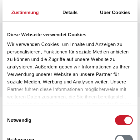
nächsten Schritt im Buchungsformular.
Zustimmung
Details
Über Cookies
Raumaufteilung
Diese Webseite verwendet Cookies
Wir verwenden Cookies, um Inhalte und Anzeigen zu
personalisieren, Funktionen für soziale Medien anbieten
zu können und die Zugriffe auf unsere Website zu
analysieren. Außerdem geben wir Informationen zu Ihrer
Verwendung unserer Website an unsere Partner für
soziale Medien, Werbung und Analysen weiter. Unsere
Partner führen diese Informationen möglicherweise mit
weiteren Daten zusammen, die Sie ihnen bereitgestellt
haben oder die sie im Rahmen Ihrer Nutzung der Dienste
Lageplan
gesammelt haben.
Einwilligungsauswahl
Notwendig
Adresse
Ferienhaus H5598
Havklitvej 28
Präferenzen