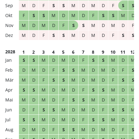
M
D
F
S
S
M
D
M
D
F
S
S
F
S
S
M
D
M
D
F
S
S
M
D
M
D
M
D
F
S
S
M
D
M
D
F
M
D
F
S
S
M
D
M
D
F
S
S
2028
1
2
3
4
5
6
7
8
9
10
11
12
S
S
M
D
M
D
F
S
S
M
D
M
D
M
D
F
S
S
M
D
M
D
F
S
M
D
F
S
S
M
D
M
D
F
S
S
S
S
M
D
M
D
F
S
S
M
D
M
M
D
M
D
F
S
S
M
D
M
D
F
D
F
S
S
M
D
M
D
F
S
S
M
S
S
M
D
M
D
F
S
S
M
D
M
D
M
D
F
S
S
M
D
M
D
F
S