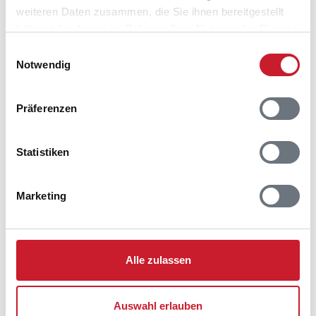
weiteren Daten zusammen, die Sie ihnen bereitgestellt
haben oder die sie im Rahmen Ihrer Nutzung der Dienste
gesammelt haben.
Einwilligungsauswahl
Notwendig
Präferenzen
Statistiken
Marketing
Belegungskalender
Reisedauer auswählen
Alle zulassen
Anzahl Reisende auswählen
Anreisetag im Belegungskalender anklicken
Sie bekommen Verfügbarkeit und Preis angezeigt
Auswahl erlauben