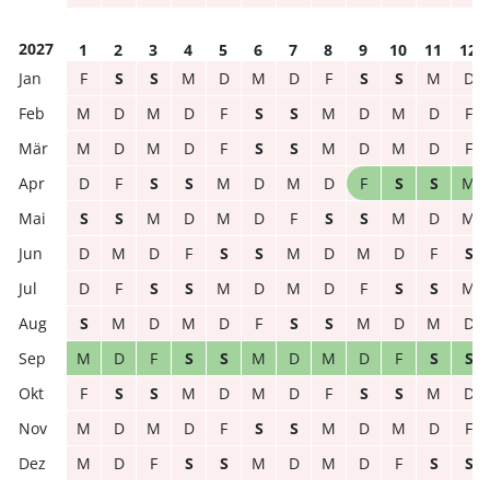
2027
1
2
3
4
5
6
7
8
9
10
11
12
F
S
S
M
D
M
D
F
S
S
M
D
M
D
M
D
F
S
S
M
D
M
D
F
M
D
M
D
F
S
S
M
D
M
D
F
D
F
S
S
M
D
M
D
F
S
S
M
S
S
M
D
M
D
F
S
S
M
D
M
D
M
D
F
S
S
M
D
M
D
F
S
D
F
S
S
M
D
M
D
F
S
S
M
S
M
D
M
D
F
S
S
M
D
M
D
M
D
F
S
S
M
D
M
D
F
S
S
F
S
S
M
D
M
D
F
S
S
M
D
M
D
M
D
F
S
S
M
D
M
D
F
M
D
F
S
S
M
D
M
D
F
S
S