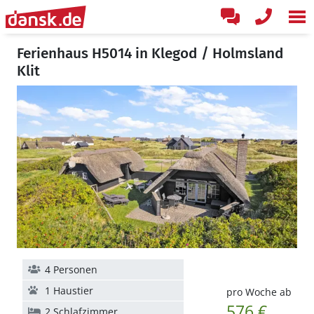
Ferienhaus H5014 in Klegod / Holmsland
Klit
4 Personen
1 Haustier
pro Woche ab
576 €
2 Schlafzimmer