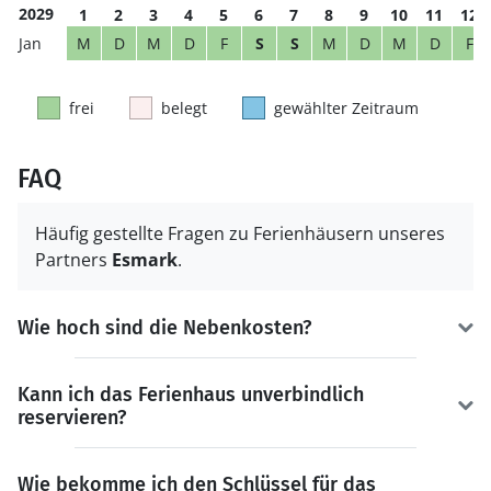
2029
1
2
3
4
5
6
7
8
9
10
11
12
M
D
M
D
F
S
S
M
D
M
D
F
frei
belegt
gewählter Zeitraum
FAQ
Häufig gestellte Fragen zu Ferienhäusern unseres
Partners
Esmark
.
Wie hoch sind die Nebenkosten?
Kann ich das Ferienhaus unverbindlich
reservieren?
Wie bekomme ich den Schlüssel für das