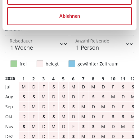
Bitte beachten Sie, dass sich bei Änderungen des
Ablehnen
Reisezeitraumes auch Änderungen bei der
Hausbeschreibung und/oder der Ausstattung ergeben
können.
Reisedauer
Anzahl Reisende
frei
belegt
gewählter Zeitraum
2026
1
2
3
4
5
6
7
8
9
10
11
12
M
D
F
S
S
M
D
M
D
F
S
S
S
S
M
D
M
D
F
S
S
M
D
M
D
M
D
F
S
S
M
D
M
D
F
S
D
F
S
S
M
D
M
D
F
S
S
M
S
M
D
M
D
F
S
S
M
D
M
D
D
M
D
F
S
S
M
D
M
D
F
S