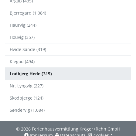
Argab (435)
Bjerregard (1.084)
Haurvig (244)
Houvig (357)
Hvide Sande (319)
Klegod (494)
Lodbjerg Hede (315)
Nr. Lyngvig (227)
Skodbjerge (124)
Søndervig (1.084)
© 2026 Ferienhausvermittlung Kröger+Rehn GmbH
Impressum
Datenschutz
Cookies
∴