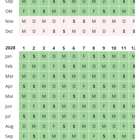
M
D
F
S
S
M
D
M
D
F
S
S
F
S
S
M
D
M
D
F
S
S
M
D
M
D
M
D
F
S
S
M
D
M
D
F
M
D
F
S
S
M
D
M
D
F
S
S
2028
1
2
3
4
5
6
7
8
9
10
11
12
S
S
M
D
M
D
F
S
S
M
D
M
D
M
D
F
S
S
M
D
M
D
F
S
M
D
F
S
S
M
D
M
D
F
S
S
S
S
M
D
M
D
F
S
S
M
D
M
M
D
M
D
F
S
S
M
D
M
D
F
D
F
S
S
M
D
M
D
F
S
S
M
S
S
M
D
M
D
F
S
S
M
D
M
D
M
D
F
S
S
M
D
M
D
F
S
F
S
S
M
D
M
D
F
S
S
M
D