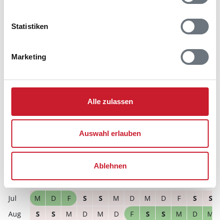
Reisedauer auswählen
Statistiken
Anzahl Reisende auswählen
Anreisetag im Belegungskalender anklicken
Sie bekommen Verfügbarkeit und Preis angezeigt
Marketing
Bitte beachten Sie, dass sich bei Änderungen des
Reisezeitraumes auch Änderungen bei der
Hausbeschreibung und/oder der Ausstattung ergeben
Alle zulassen
können.
Reisedauer
Anzahl Reisende
Auswahl erlauben
frei
belegt
gewählter Zeitraum
Ablehnen
2026
1
2
3
4
5
6
7
8
9
10
11
12
M
D
F
S
S
M
D
M
D
F
S
S
S
S
M
D
M
D
F
S
S
M
D
M