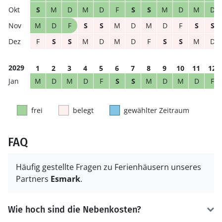
S
M
D
M
D
F
S
S
M
D
M
D
M
D
F
S
S
M
D
M
D
F
S
S
F
S
S
M
D
M
D
F
S
S
M
D
2029
1
2
3
4
5
6
7
8
9
10
11
12
M
D
M
D
F
S
S
M
D
M
D
F
frei
belegt
gewählter Zeitraum
FAQ
Häufig gestellte Fragen zu Ferienhäusern unseres
Partners
Esmark
.
Wie hoch sind die Nebenkosten?