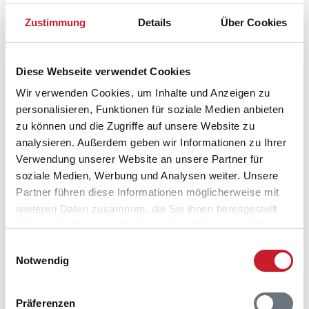
6960 Hvide Sande
Zustimmung
Details
Über Cookies
Diese Webseite verwendet Cookies
Wir verwenden Cookies, um Inhalte und Anzeigen zu
personalisieren, Funktionen für soziale Medien anbieten
zu können und die Zugriffe auf unsere Website zu
analysieren. Außerdem geben wir Informationen zu Ihrer
Verwendung unserer Website an unsere Partner für
soziale Medien, Werbung und Analysen weiter. Unsere
Partner führen diese Informationen möglicherweise mit
weiteren Daten zusammen, die Sie ihnen bereitgestellt
haben oder die sie im Rahmen Ihrer Nutzung der Dienste
gesammelt haben.
Einwilligungsauswahl
Notwendig
Belegungskalender
Präferenzen