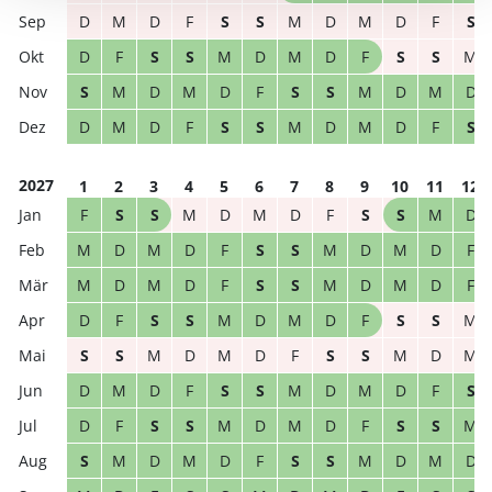
D
M
D
F
S
S
M
D
M
D
F
S
D
F
S
S
M
D
M
D
F
S
S
M
S
M
D
M
D
F
S
S
M
D
M
D
D
M
D
F
S
S
M
D
M
D
F
S
2027
1
2
3
4
5
6
7
8
9
10
11
12
F
S
S
M
D
M
D
F
S
S
M
D
M
D
M
D
F
S
S
M
D
M
D
F
M
D
M
D
F
S
S
M
D
M
D
F
D
F
S
S
M
D
M
D
F
S
S
M
S
S
M
D
M
D
F
S
S
M
D
M
D
M
D
F
S
S
M
D
M
D
F
S
D
F
S
S
M
D
M
D
F
S
S
M
S
M
D
M
D
F
S
S
M
D
M
D