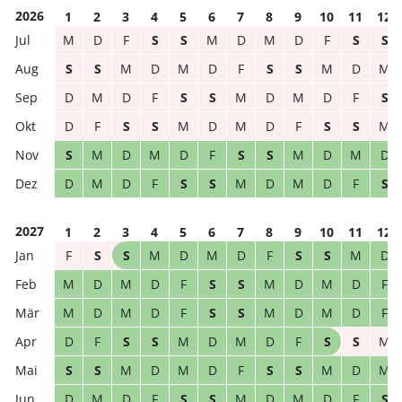
2026
1
2
3
4
5
6
7
8
9
10
11
12
M
D
F
S
S
M
D
M
D
F
S
S
S
S
M
D
M
D
F
S
S
M
D
M
D
M
D
F
S
S
M
D
M
D
F
S
D
F
S
S
M
D
M
D
F
S
S
M
S
M
D
M
D
F
S
S
M
D
M
D
D
M
D
F
S
S
M
D
M
D
F
S
2027
1
2
3
4
5
6
7
8
9
10
11
12
F
S
S
M
D
M
D
F
S
S
M
D
M
D
M
D
F
S
S
M
D
M
D
F
M
D
M
D
F
S
S
M
D
M
D
F
D
F
S
S
M
D
M
D
F
S
S
M
S
S
M
D
M
D
F
S
S
M
D
M
D
M
D
F
S
S
M
D
M
D
F
S