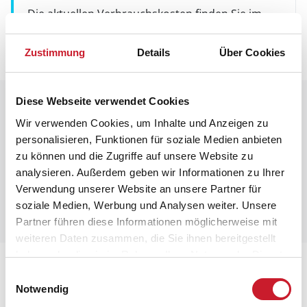
Die aktuellen Verbrauchskosten finden Sie im
nächsten Schritt im Buchungsformular.
Zustimmung
Details
Über Cookies
Diese Webseite verwendet Cookies
Raumaufteilung
Wir verwenden Cookies, um Inhalte und Anzeigen zu
personalisieren, Funktionen für soziale Medien anbieten
zu können und die Zugriffe auf unsere Website zu
analysieren. Außerdem geben wir Informationen zu Ihrer
Verwendung unserer Website an unsere Partner für
soziale Medien, Werbung und Analysen weiter. Unsere
Partner führen diese Informationen möglicherweise mit
weiteren Daten zusammen, die Sie ihnen bereitgestellt
haben oder die sie im Rahmen Ihrer Nutzung der Dienste
Lageplan
gesammelt haben.
Einwilligungsauswahl
Notwendig
Adresse