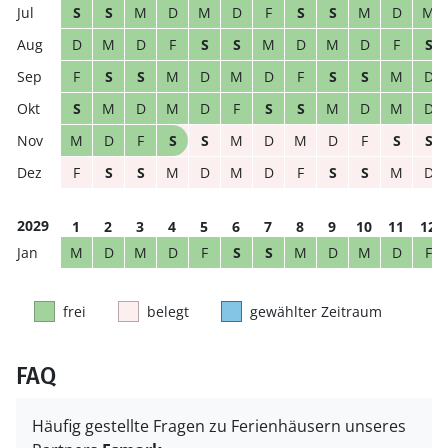
S
S
M
D
M
D
F
S
S
M
D
M
D
M
D
F
S
S
M
D
M
D
F
S
F
S
S
M
D
M
D
F
S
S
M
D
S
M
D
M
D
F
S
S
M
D
M
D
M
D
F
S
S
M
D
M
D
F
S
S
F
S
S
M
D
M
D
F
S
S
M
D
2029
1
2
3
4
5
6
7
8
9
10
11
12
M
D
M
D
F
S
S
M
D
M
D
F
frei
belegt
gewählter Zeitraum
FAQ
Häufig gestellte Fragen zu Ferienhäusern unseres