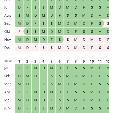
D
F
S
S
M
D
M
D
F
S
S
M
S
M
D
M
D
F
S
S
M
D
M
D
M
D
F
S
S
M
D
M
D
F
S
S
F
S
S
M
D
M
D
F
S
S
M
D
M
D
M
D
F
S
S
M
D
M
D
F
M
D
F
S
S
M
D
M
D
F
S
S
2028
1
2
3
4
5
6
7
8
9
10
11
12
S
S
M
D
M
D
F
S
S
M
D
M
D
M
D
F
S
S
M
D
M
D
F
S
M
D
F
S
S
M
D
M
D
F
S
S
S
S
M
D
M
D
F
S
S
M
D
M
M
D
M
D
F
S
S
M
D
M
D
F
D
F
S
S
M
D
M
D
F
S
S
M