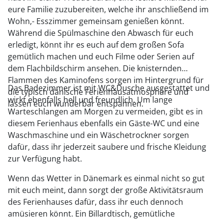
eure Familie zuzubereiten, welche ihr anschließend im
Wohn,- Esszimmer gemeinsam genießen könnt.
Während die Spülmaschine den Abwasch für euch
erledigt, könnt ihr es euch auf dem großen Sofa
gemütlich machen und euch Filme oder Serien auf
dem Flachbildschirm ansehen. Die knisternden
Flammen des Kaminofens sorgen im Hintergrund für
Das Badezimmer ist mit WC&Dusche ausgestattet und
die typisch dänische Ferienhausatmosphäre und
wirkt ebenfalls hell und freundlich. Um lange
lassen euch wunderbar entspannen.
Warteschlangen am Morgen zu vermeiden, gibt es in
diesem Ferienhaus ebenfalls ein Gäste-WC und eine
Waschmaschine und ein Wäschetrockner sorgen
dafür, dass ihr jederzeit saubere und frische Kleidung
zur Verfügung habt.
Wenn das Wetter in Dänemark es einmal nicht so gut
mit euch meint, dann sorgt der große Aktivitätsraum
des Ferienhauses dafür, dass ihr euch dennoch
amüsieren könnt. Ein Billardtisch, gemütliche