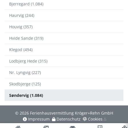
Bjerregard (1.084)
Haurvig (244)
Houvig (357)
Hvide Sande (319)
Klegod (494)
Lodbjerg Hede (315)
Nr. Lyngvig (227)
Skodbjerge (125)
Søndervig (1.084)
© 2026 Ferienhausvermittlung Kröger+Rehn GmbH
Impressum
Datenschutz
Cookies
∴