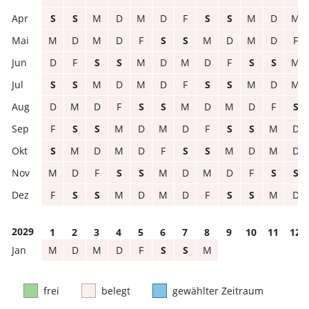
S
S
M
D
M
D
F
S
S
M
D
M
M
D
M
D
F
S
S
M
D
M
D
F
D
F
S
S
M
D
M
D
F
S
S
M
S
S
M
D
M
D
F
S
S
M
D
M
D
M
D
F
S
S
M
D
M
D
F
S
F
S
S
M
D
M
D
F
S
S
M
D
S
M
D
M
D
F
S
S
M
D
M
D
M
D
F
S
S
M
D
M
D
F
S
S
F
S
S
M
D
M
D
F
S
S
M
D
2029
1
2
3
4
5
6
7
8
9
10
11
12
M
D
M
D
F
S
S
M
frei
belegt
gewählter Zeitraum