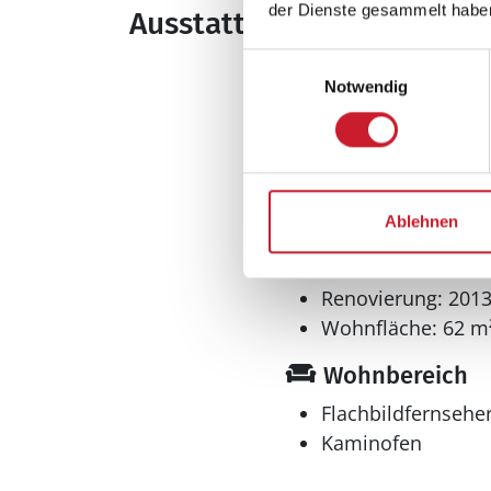
der Dienste gesammelt habe
Ausstattung
Einwilligungsauswahl
Allgemeines
Notwendig
Anzahl Haustiere 
Anzahl Personen: 
Baujahr: 1933
Grundstücksfläche
Ablehnen
Haustiere erlaubt
Nichtraucher
Renovierung: 201
Wohnfläche: 62 m
Wohnbereich
Flachbildfernsehe
Kaminofen