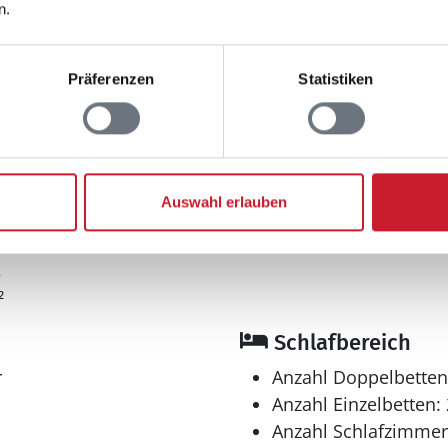
n.
Entfernungen
Präferenzen
Statistiken
maximal: 1
Abstand Einkauf: 1.
4
Abstand Wasser: 25
Nordsee
: 1.400 m²
Auswahl erlauben
3
²
Schlafbereich
r
Anzahl Doppelbetten
Anzahl Einzelbetten: 
Anzahl Schlafzimmer