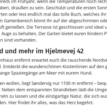
reits im Frühjahr, wenn die Temperaturen noch recht
aben, draußen zu sein. Geschützt und die ersten Son
rten oder lest endlich mal das tolle Buch, welches ih
 Im Gartenbereich könnt Ihr auf der abgeschirmten od
Luft genießen. Die Terrasse ist geschlossen und ideal
Auge zu behalten. Der Garten bietet euren Kindern P
n sind vorhanden.
d und mehr im Hjelmevej 42
enhaus entfernt erwartet euch die rauschende Nords
. Entdeckt die wunderschönen Küstenlinien auf den 
lange Spaziergänge am Meer mit eurem Hund.
ufen wollen, liegt Søndervig nur 1100 m entfernt – be
. Neben dem entspannten Strandleben lädt die Umg
eln zu lassen und die einzigartige Natur, die sich eu
. Hier findet ihr alles, was das Herz begehrt.