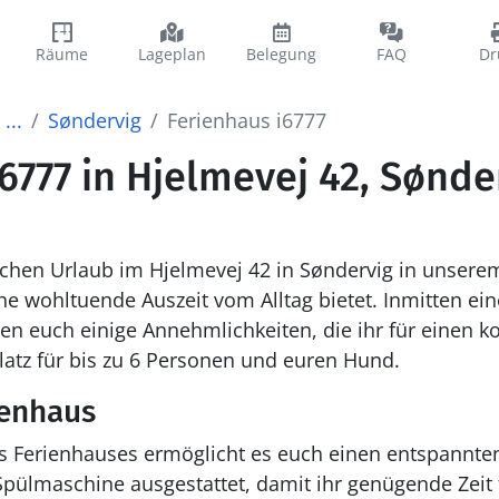
Räume
Lageplan
Belegung
FAQ
Dr
...
Søndervig
Ferienhaus i6777
6777 in Hjelmevej 42, Sønde
ichen Urlaub im Hjelmevej 42 in Søndervig in unser
ne wohltuende Auszeit vom Alltag bietet. Inmitten e
n euch einige Annehmlichkeiten, die ihr für einen k
Platz für bis zu 6 Personen und euren Hund.
ienhaus
s Ferienhauses ermöglicht es euch einen entspannten
 Spülmaschine ausgestattet, damit ihr genügende Zeit