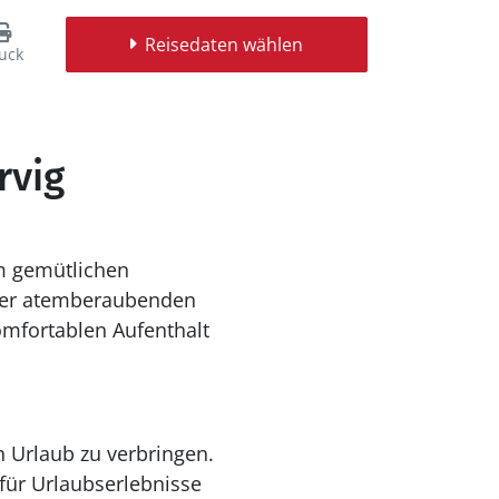
Reisedaten wählen
uck
rvig
em gemütlichen
iner atemberaubenden
omfortablen Aufenthalt
 Urlaub zu verbringen.
 für Urlaubserlebnisse