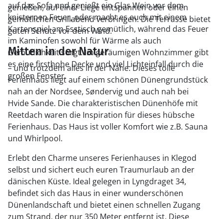
auf das Sofa und genießt ein Glas Wein vor dem
genießen, auf einer Liege entspannen oder einen
knisternen Feuer, oder macht es euch mit einem
gemütlichen Grillabend verbringen. Die Terrasse bietet
Kartenspiel am Esstisch gemütlich, während das Feuer
guten Schutz vor dem Wind.
im Kaminofen sowohl für Wärme als auch
Mitten in der Natur
Gemütlichkeit sorgt. Im geräumigen Wohnzimmer gibt
es eine firsthohe Decke und viel Lichteinfall durch die
– und trotzdem alles in der Nähe. Dieses tolle
großen Fenster.
Ferienhaus liegt auf einem schönen Dünengrundstück
nah an der Nordsee, Søndervig und auch nah bei
Hvide Sande. Die charakteristischen Dünenhöfe mit
Reetdach waren die Inspiration für dieses hübsche
Ferienhaus. Das Haus ist voller Komfort wie z.B. Sauna
und Whirlpool.
Erlebt den Charme unseres Ferienhauses in Klegod
selbst und sichert euch euren Traumurlaub an der
dänischen Küste. Ideal gelegen in Lyngdraget 34,
befindet sich das Haus in einer wunderschönen
Dünenlandschaft und bietet einen schnellen Zugang
zum Strand, der nur 350 Meter entfernt ist. Diese