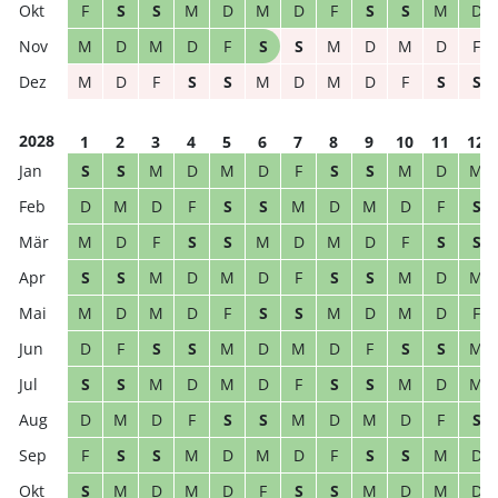
F
S
S
M
D
M
D
F
S
S
M
D
M
D
M
D
F
S
S
M
D
M
D
F
M
D
F
S
S
M
D
M
D
F
S
S
2028
1
2
3
4
5
6
7
8
9
10
11
12
S
S
M
D
M
D
F
S
S
M
D
M
D
M
D
F
S
S
M
D
M
D
F
S
M
D
F
S
S
M
D
M
D
F
S
S
S
S
M
D
M
D
F
S
S
M
D
M
M
D
M
D
F
S
S
M
D
M
D
F
D
F
S
S
M
D
M
D
F
S
S
M
S
S
M
D
M
D
F
S
S
M
D
M
D
M
D
F
S
S
M
D
M
D
F
S
F
S
S
M
D
M
D
F
S
S
M
D
S
M
D
M
D
F
S
S
M
D
M
D