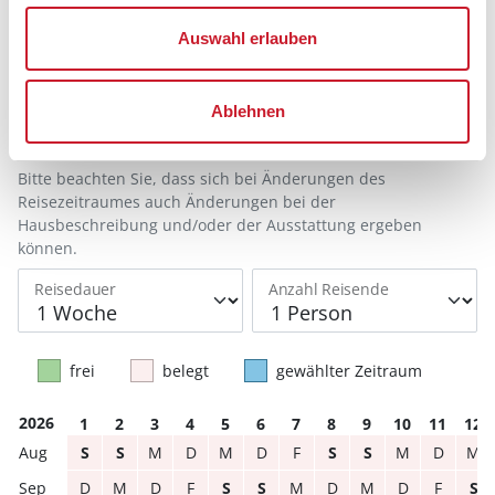
Auswahl erlauben
Reisedauer auswählen
Anzahl Reisende auswählen
Anreisetag im Belegungskalender anklicken
Ablehnen
Sie bekommen Verfügbarkeit und Preis angezeigt
Bitte beachten Sie, dass sich bei Änderungen des
Reisezeitraumes auch Änderungen bei der
Hausbeschreibung und/oder der Ausstattung ergeben
können.
Reisedauer
Anzahl Reisende
frei
belegt
gewählter Zeitraum
2026
1
2
3
4
5
6
7
8
9
10
11
12
S
S
M
D
M
D
F
S
S
M
D
M
D
M
D
F
S
S
M
D
M
D
F
S