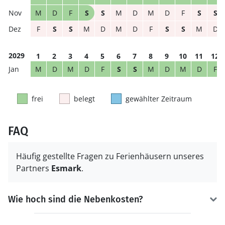
M
D
F
S
S
M
D
M
D
F
S
S
F
S
S
M
D
M
D
F
S
S
M
D
2029
1
2
3
4
5
6
7
8
9
10
11
12
M
D
M
D
F
S
S
M
D
M
D
F
frei
belegt
gewählter Zeitraum
FAQ
Häufig gestellte Fragen zu Ferienhäusern unseres
Partners
Esmark
.
Wie hoch sind die Nebenkosten?