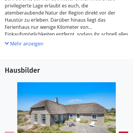
privilegierte Lage erlaubt es euch, die
atemberaubende Natur der Region direkt vor der
Haustür zu erleben. Darüber hinaus liegt das
Ferienhaus nur wenige Kilometer von
Einkaufsmöglichkeiten entfernt, sodass ihr schnell alles
Nötige für euren Aufenthalt besorgen könnt. Egal ob
Mehr anzeigen
Sommer oder Winter, dieses Haus bietet zu jeder
Jahreszeit den perfekten Rückzugsort für euch und
eure Liebsten.
Hausbilder