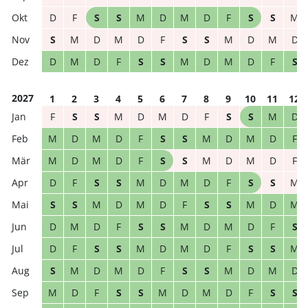
D
F
S
S
M
D
M
D
F
S
S
M
S
M
D
M
D
F
S
S
M
D
M
D
D
M
D
F
S
S
M
D
M
D
F
S
2027
1
2
3
4
5
6
7
8
9
10
11
12
F
S
S
M
D
M
D
F
S
S
M
D
M
D
M
D
F
S
S
M
D
M
D
F
M
D
M
D
F
S
S
M
D
M
D
F
D
F
S
S
M
D
M
D
F
S
S
M
S
S
M
D
M
D
F
S
S
M
D
M
D
M
D
F
S
S
M
D
M
D
F
S
D
F
S
S
M
D
M
D
F
S
S
M
S
M
D
M
D
F
S
S
M
D
M
D
M
D
F
S
S
M
D
M
D
F
S
S