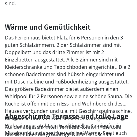
sind.
Wärme und Gemütlichkeit
Das Ferienhaus bietet Platz für 6 Personen in den 3
guten Schlafzimmern. 2 der Schlafzimmer sind mit
Doppelbett und das dritte Zimmer ist mit 2
Einzelbetten ausgestattet. Alle 3 Zimmer sind mit
Kleiderschränke und Teppichboden eingerichtet. Die 2
schönen Badezimmer sind hübsch eingerichtet und
mit Duschkabine und Fußbodenheizung ausgestattet.
Das größere Badezimmer bietet außerdem einen
Whirlpool für 2 Personen sowie eine schöne Sauna. Die
Küche ist offen mit dem Ess- und Wohnbereich des
Hauses verbunden und u.a. mit Geschirrspülmaschine,
Abgeschirmte Terrasse und tolle Lage
Mikrowelle und Kühl/Gefrierschrank ausgestattet. Im
Wohnzimmer steht ein traditioneller Kaminofen im
Auf der abgeschirmten Terrasse könnt Ihr die tolle
Mittelpunkt und sorgt für wohlige Wärme. Setzt euch
Aussicht über die großartige Dünenlandschaft