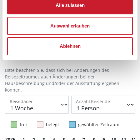
Alle zulassen
Belegungskalender
Auswahl erlauben
Reisedauer auswählen
Anzahl Reisende auswählen
Ablehnen
Anreisetag im Belegungskalender anklicken
Sie bekommen Verfügbarkeit und Preis angezeigt
Bitte beachten Sie, dass sich bei Änderungen des
Reisezeitraumes auch Änderungen bei der
Hausbeschreibung und/oder der Ausstattung ergeben
können.
Reisedauer
Anzahl Reisende
frei
belegt
gewählter Zeitraum
2026
1
2
3
4
5
6
7
8
9
10
11
12