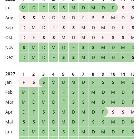
M
D
F
S
S
M
D
M
D
F
S
S
S
S
M
D
M
D
F
S
S
M
D
M
D
M
D
F
S
S
M
D
M
D
F
S
D
F
S
S
M
D
M
D
F
S
S
M
S
M
D
M
D
F
S
S
M
D
M
D
D
M
D
F
S
S
M
D
M
D
F
S
2027
1
2
3
4
5
6
7
8
9
10
11
12
F
S
S
M
D
M
D
F
S
S
M
D
M
D
M
D
F
S
S
M
D
M
D
F
M
D
M
D
F
S
S
M
D
M
D
F
D
F
S
S
M
D
M
D
F
S
S
M
S
S
M
D
M
D
F
S
S
M
D
M
D
M
D
F
S
S
M
D
M
D
F
S