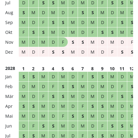
D
F
S
S
M
D
M
D
F
S
S
M
S
M
D
M
D
F
S
S
M
D
M
D
M
D
F
S
S
M
D
M
D
F
S
S
F
S
S
M
D
M
D
F
S
S
M
D
M
D
M
D
F
S
S
M
D
M
D
F
M
D
F
S
S
M
D
M
D
F
S
S
2028
1
2
3
4
5
6
7
8
9
10
11
12
S
S
M
D
M
D
F
S
S
M
D
M
D
M
D
F
S
S
M
D
M
D
F
S
M
D
F
S
S
M
D
M
D
F
S
S
S
S
M
D
M
D
F
S
S
M
D
M
M
D
M
D
F
S
S
M
D
M
D
F
D
F
S
S
M
D
M
D
F
S
S
M
S
S
M
D
M
D
F
S
S
M
D
M