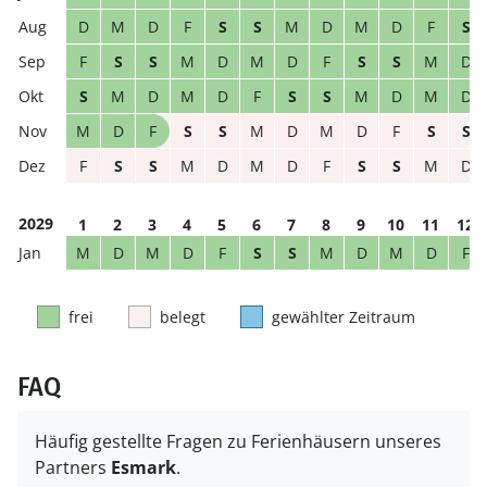
D
M
D
F
S
S
M
D
M
D
F
S
F
S
S
M
D
M
D
F
S
S
M
D
S
M
D
M
D
F
S
S
M
D
M
D
M
D
F
S
S
M
D
M
D
F
S
S
F
S
S
M
D
M
D
F
S
S
M
D
2029
1
2
3
4
5
6
7
8
9
10
11
12
M
D
M
D
F
S
S
M
D
M
D
F
frei
belegt
gewählter Zeitraum
FAQ
Häufig gestellte Fragen zu Ferienhäusern unseres
Partners
Esmark
.