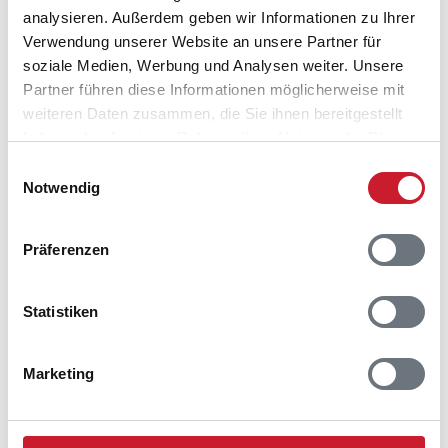
analysieren. Außerdem geben wir Informationen zu Ihrer
Krattet 13B
Verwendung unserer Website an unsere Partner für
Søndervig
soziale Medien, Werbung und Analysen weiter. Unsere
6950 Ringkøbing
Partner führen diese Informationen möglicherweise mit
weiteren Daten zusammen, die Sie ihnen bereitgestellt
haben oder die sie im Rahmen Ihrer Nutzung der Dienste
gesammelt haben.
Einwilligungsauswahl
Notwendig
Präferenzen
Statistiken
Marketing