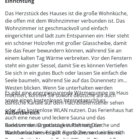
Einrichtung
Das Herzstück des Hauses ist die große Wohnküche,
die offen mit dem Wohnzimmer verbunden ist. Das
Wohnzimmer ist geschmackvoll und einfach
eingerichtet und lädt zum Entspannen ein: Hier steht
ein schöner Holzofen mit großer Glasscheibe, damit
Sie das Feuer bewundern können, während Sie an
einem kalten Tag Wärme verbreiten. Vor den Fenstern
steht ein guter Sessel, damit Sie es können Vertiefen
Sie sich in ein gutes Buch oder lassen Sie einfach die
Seele baumeln, während Sie auf das Dünennetz im
Westen blicken. Wenn Sie unterhalten werden
Es gibt eine energiesparende Wärmepumpe im Haus
möchten, können Sie sowohl deutsche als auch
sowie einen kostenlosen Internetanschluss.
dänische Kanäle auf dem Flachbildfernseher sehen
oder das kostenlose WLAN nutzen. Das Ferienhaus hat
Außenbereich
auch eine neue und leckere Sauna und das
Badezimmer ist gut ausgestattet mit Dusche und
Rund um das Grundstück in Richtung der
Waschmaschine. Es gibt 3 gute Zimmer - eines mit
Nachbarhäuser verläuft eine Düne, so dass Sie sich