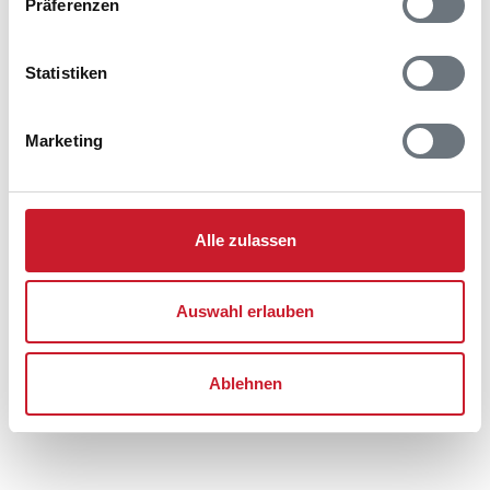
Präferenzen
Søndervig
6950 Ringkøbing
Statistiken
Marketing
Alle zulassen
Auswahl erlauben
Ablehnen