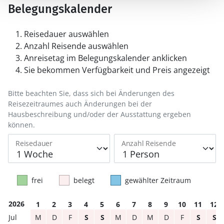
Belegungskalender
Reisedauer auswählen
Anzahl Reisende auswählen
Anreisetag im Belegungskalender anklicken
Sie bekommen Verfügbarkeit und Preis angezeigt
Bitte beachten Sie, dass sich bei Änderungen des
Reisezeitraumes auch Änderungen bei der
Hausbeschreibung und/oder der Ausstattung ergeben
können.
Reisedauer
Anzahl Reisende
frei
belegt
gewählter Zeitraum
2026
1
2
3
4
5
6
7
8
9
10
11
12
M
D
F
S
S
M
D
M
D
F
S
S