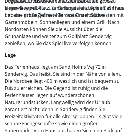
Doppelbett, das andere mit 2 Einzelbetten - die zu
ungestört im Haus aufhalten können. Eine große
einem Doppelbett zusammengestellt werden können
Liegewiese mit Platz für Ballspiele und Spiel. Das Haus
und das dritte Zimmer hat zwei Einzelbetten.
hat eine große geflieste Terrasse nach Südwesten mit
Gartenmöbeln, Sonnenliegen und einem Grill. Nach
Nordosten können Sie die Aussicht über die
Grünanlage und weiter zum Golfplatz Søndervig
genießen, wo Sie das Spiel live verfolgen können.
Lage
Das Ferienhaus liegt am Sand Holms Vej 72 in
Søndervig. Das heißt, Sie sind in der Nähe von allem.
Die Nordsee liegt 400 m westlich und ist bequem zu
Fuß zu erreichen. Die Gegend ist ruhig und die
Ferienhäuser liegen auf wunderschönen
Naturgrundstücken. Langweilig wird der Urlaub
garantiert nicht, denn in Søndervig finden Sie
Freizeitaktivitäten für alle Altersgruppen. Es gibt viele
schöne Fachgeschäfte sowie einen großen
Supermarkt. Vom Haus aus haben Sie einen Blick auf