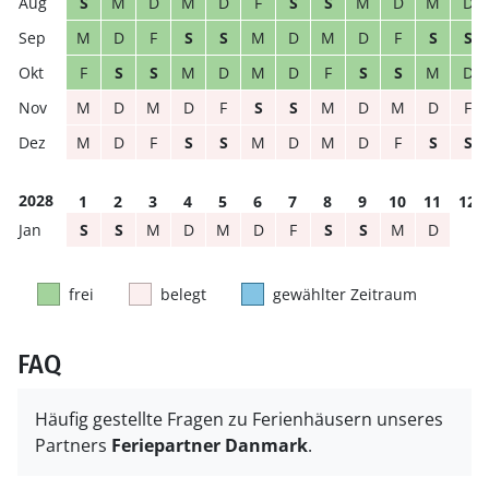
S
M
D
M
D
F
S
S
M
D
M
D
M
D
F
S
S
M
D
M
D
F
S
S
F
S
S
M
D
M
D
F
S
S
M
D
M
D
M
D
F
S
S
M
D
M
D
F
M
D
F
S
S
M
D
M
D
F
S
S
2028
1
2
3
4
5
6
7
8
9
10
11
12
S
S
M
D
M
D
F
S
S
M
D
frei
belegt
gewählter Zeitraum
FAQ
Häufig gestellte Fragen zu Ferienhäusern unseres
Partners
Feriepartner Danmark
.