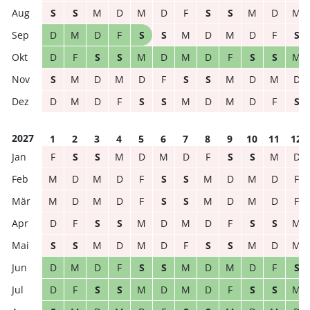
S
S
M
D
M
D
F
S
S
M
D
M
D
M
D
F
S
S
M
D
M
D
F
S
D
F
S
S
M
D
M
D
F
S
S
M
S
M
D
M
D
F
S
S
M
D
M
D
D
M
D
F
S
S
M
D
M
D
F
S
2027
1
2
3
4
5
6
7
8
9
10
11
12
F
S
S
M
D
M
D
F
S
S
M
D
M
D
M
D
F
S
S
M
D
M
D
F
M
D
M
D
F
S
S
M
D
M
D
F
D
F
S
S
M
D
M
D
F
S
S
M
S
S
M
D
M
D
F
S
S
M
D
M
D
M
D
F
S
S
M
D
M
D
F
S
D
F
S
S
M
D
M
D
F
S
S
M