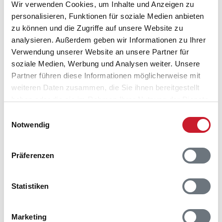
Wir verwenden Cookies, um Inhalte und Anzeigen zu
personalisieren, Funktionen für soziale Medien anbieten
zu können und die Zugriffe auf unsere Website zu
analysieren. Außerdem geben wir Informationen zu Ihrer
Verwendung unserer Website an unsere Partner für
soziale Medien, Werbung und Analysen weiter. Unsere
Partner führen diese Informationen möglicherweise mit
weiteren Daten zusammen, die Sie ihnen bereitgestellt
haben oder die sie im Rahmen Ihrer Nutzung der Dienste
gesammelt haben.
Einwilligungsauswahl
Notwendig
Belegungskalender
Präferenzen
Reisedauer auswählen
Anzahl Reisende auswählen
Anreisetag im Belegungskalender anklicken
Statistiken
Sie bekommen Verfügbarkeit und Preis angezeigt
Marketing
Bitte beachten Sie, dass sich bei Änderungen des