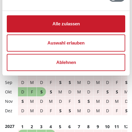
Reisezeitraumes auch Änderungen bei der
Hausbeschreibung und/oder der Ausstattung ergeben
können.
Alle zulassen
Reisedauer
Anzahl Reisende
Auswahl erlauben
frei
belegt
gewählter Zeitraum
Ablehnen
2026
1
2
3
4
5
6
7
8
9
10
11
12
S
S
M
D
M
D
F
S
S
M
D
M
D
M
D
F
S
S
M
D
M
D
F
S
D
F
S
S
M
D
M
D
F
S
S
M
S
M
D
M
D
F
S
S
M
D
M
D
D
M
D
F
S
S
M
D
M
D
F
S
2027
1
2
3
4
5
6
7
8
9
10
11
12