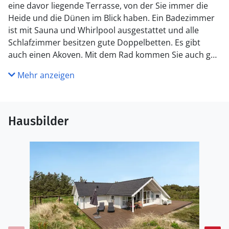
eine davor liegende Terrasse, von der Sie immer die
Heide und die Dünen im Blick haben. Ein Badezimmer
ist mit Sauna und Whirlpool ausgestattet und alle
Schlafzimmer besitzen gute Doppelbetten. Es gibt
auch einen Akoven. Mit dem Rad kommen Sie auch gut
nach Ringkøbing und Hvide Sande. Zum Angeln können
Mehr anzeigen
Sie zwischen verschiedenen Angelseen wählen oder
die Mole in Hvide Sande ausprobieren.
Hausbilder