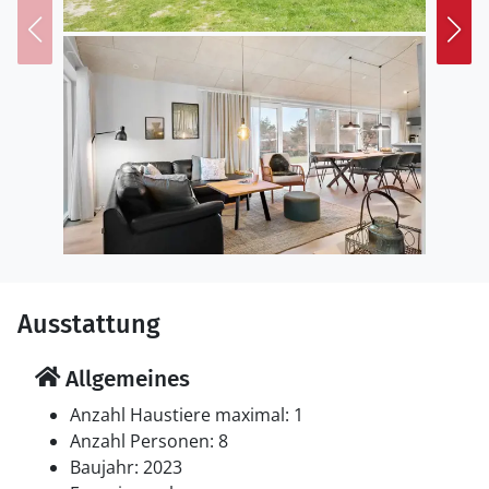
Holmsland Klit oder erkunden Sie das
Vogelschutzgebiet Tipperne, das eine beeindruckende
Vielfalt an Vogelarten beherbergt. Ein Abstecher zum
Ringkøbing Fjord, der ein Paradies für Windsurfer und
Kitesurfer ist, rundet das Programm ab.
Nach einem ereignisreichen Tag lädt die Sauna Ihres
Ferienhauses dazu ein, sich zu entspannen und die
Seele baumeln zu lassen. Genießen Sie die wohltuende
Wärme und lassen Sie den Alltag hinter sich.
Ausstattung
Allgemeines
Anzahl Haustiere maximal: 1
Anzahl Personen: 8
Baujahr: 2023