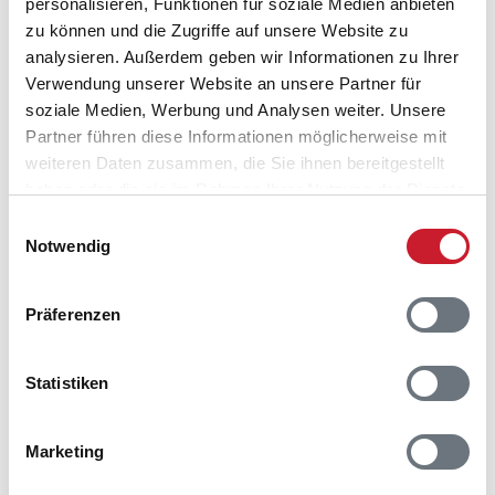
personalisieren, Funktionen für soziale Medien anbieten
zu können und die Zugriffe auf unsere Website zu
analysieren. Außerdem geben wir Informationen zu Ihrer
Verwendung unserer Website an unsere Partner für
soziale Medien, Werbung und Analysen weiter. Unsere
Partner führen diese Informationen möglicherweise mit
weiteren Daten zusammen, die Sie ihnen bereitgestellt
Belegungskalender
haben oder die sie im Rahmen Ihrer Nutzung der Dienste
gesammelt haben.
Einwilligungsauswahl
Reisedauer auswählen
Notwendig
Anzahl Reisende auswählen
Anreisetag im Belegungskalender anklicken
Präferenzen
Sie bekommen Verfügbarkeit und Preis angezeigt
Bitte beachten Sie, dass sich bei Änderungen des
Statistiken
Reisezeitraumes auch Änderungen bei der
Hausbeschreibung und/oder der Ausstattung ergeben
können.
Marketing
Reisedauer
Anzahl Reisende