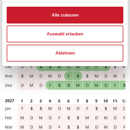
Alle zulassen
frei
belegt
gewählter Zeitraum
2026
1
2
3
4
5
6
7
8
9
10
11
12
Auswahl erlauben
M
D
F
S
S
M
D
M
D
F
S
S
S
S
M
D
M
D
F
S
S
M
D
M
Ablehnen
D
M
D
F
S
S
M
D
M
D
F
S
D
F
S
S
M
D
M
D
F
S
S
M
S
M
D
M
D
F
S
S
M
D
M
D
D
M
D
F
S
S
M
D
M
D
F
S
2027
1
2
3
4
5
6
7
8
9
10
11
12
F
S
S
M
D
M
D
F
S
S
M
D
M
D
M
D
F
S
S
M
D
M
D
F
M
D
M
D
F
S
S
M
D
M
D
F