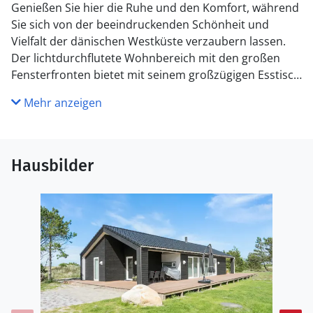
Genießen Sie hier die Ruhe und den Komfort, während
Sie sich von der beeindruckenden Schönheit und
Vielfalt der dänischen Westküste verzaubern lassen.
Der lichtdurchflutete Wohnbereich mit den großen
Fensterfronten bietet mit seinem großzügigen Esstisch
und einer gemütlichen Sofaecke den idealen Rahmen
Mehr anzeigen
für entspannte Stunden und gesellige
Zusammenkünfte. Machen Sie es sich vor dem
knisternden Kaminofen bequem und lassen Sie den
Tag gemütlich ausklingen.
Hausbilder
Entdecken Sie den Badeort Søndervig, der für seine
weitläufigen Sandstrände und das lebhafte Treiben
bekannt ist. Bummeln Sie durch die charmanten
Geschäfte und genießen Sie eine Pause in einem der
vielen gemütlichen Cafés. Für Naturbegeisterte bietet
die Umgebung von Klegod zahlreiche
Erlebnismöglichkeiten. Unternehmen Sie eine
Fahrradtour durch die Dünenlandschaft des