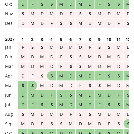
D
F
S
S
M
D
M
D
F
S
S
M
S
M
D
M
D
F
S
S
M
D
M
D
D
M
D
F
S
S
M
D
M
D
F
S
2027
1
2
3
4
5
6
7
8
9
10
11
12
F
S
S
M
D
M
D
F
S
S
M
D
M
D
M
D
F
S
S
M
D
M
D
F
M
D
M
D
F
S
S
M
D
M
D
F
D
F
S
S
M
D
M
D
F
S
S
M
S
S
M
D
M
D
F
S
S
M
D
M
D
M
D
F
S
S
M
D
M
D
F
S
D
F
S
S
M
D
M
D
F
S
S
M
S
M
D
M
D
F
S
S
M
D
M
D
M
D
F
S
S
M
D
M
D
F
S
S
F
S
S
M
D
M
D
F
S
S
M
D