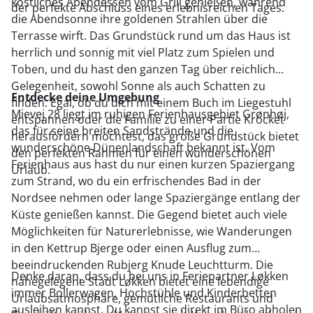
köstliches Abendessen vom Grill genießen, während
der perfekte Abschluss eines erlebnisreichen Tages.
die Abendsonne ihre goldenen Strahlen über die
Terrasse wirft. Das Grundstück rund um das Haus ist
herrlich und sonnig mit viel Platz zum Spielen und
Toben, und du hast den ganzen Tag über reichlich
Gelegenheit, sowohl Sonne als auch Schatten zu
Entdecke deine Umgebung
finden. Egal, ob du dich mit einem Buch im Liegestuhl
Mievej 28 liegt im ruhigen Ferienhausgebiet Grønhøj,
entspannen oder die Familie zu einer Partie Krocket
das für seine breiten Sandstrände und die
herausfordern möchtest, das große Grundstück bietet
wunderschöne Dünenlandschaft bekannt ist. Vom
den perfekten Rahmen für einen wunderschönen
Ferienhaus aus hast du nur einen kurzen Spaziergang
Urlaub.
zum Strand, wo du ein erfrischendes Bad in der
Nordsee nehmen oder lange Spaziergänge entlang der
Küste genießen kannst. Die Gegend bietet auch viele
Möglichkeiten für Naturerlebnisse, wie Wanderungen
in den Kettrup Bjerge oder einen Ausflug zum
beeindruckenden Rubjerg Knude Leuchtturm. Die
Denke daran, dass du bei uns in Feriepartner Løkken
nahegelegene Stadt Løkken bietet eine lebendige
immer Bollerwagen, Hochstühle und Kinderbetten
Urlaubsatmosphäre, gemütliche Restaurants und
ausleihen kannst. Du kannst sie direkt im Büro abholen