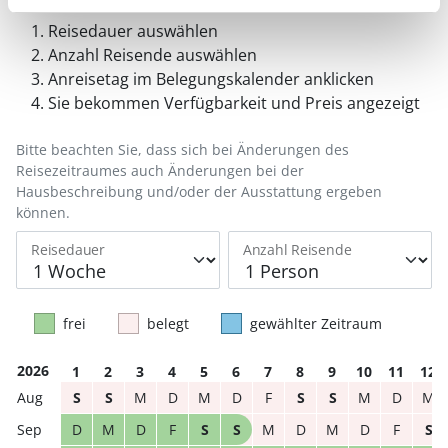
Reisedauer auswählen
Anzahl Reisende auswählen
Anreisetag im Belegungskalender anklicken
Sie bekommen Verfügbarkeit und Preis angezeigt
Bitte beachten Sie, dass sich bei Änderungen des
Reisezeitraumes auch Änderungen bei der
Hausbeschreibung und/oder der Ausstattung ergeben
können.
Reisedauer
Anzahl Reisende
frei
belegt
gewählter Zeitraum
2026
1
2
3
4
5
6
7
8
9
10
11
12
S
S
M
D
M
D
F
S
S
M
D
M
D
M
D
F
S
S
M
D
M
D
F
S