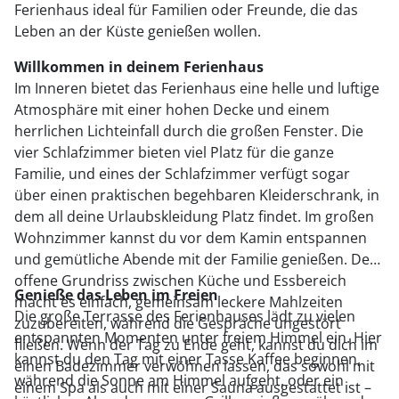
Ferienhaus ideal für Familien oder Freunde, die das
Leben an der Küste genießen wollen.
Willkommen in deinem Ferienhaus
Im Inneren bietet das Ferienhaus eine helle und luftige
Atmosphäre mit einer hohen Decke und einem
herrlichen Lichteinfall durch die großen Fenster. Die
vier Schlafzimmer bieten viel Platz für die ganze
Familie, und eines der Schlafzimmer verfügt sogar
über einen praktischen begehbaren Kleiderschrank, in
dem all deine Urlaubskleidung Platz findet. Im großen
Wohnzimmer kannst du vor dem Kamin entspannen
und gemütliche Abende mit der Familie genießen. Der
offene Grundriss zwischen Küche und Essbereich
Genieße das Leben im Freien
macht es einfach, gemeinsam leckere Mahlzeiten
Die große Terrasse des Ferienhauses lädt zu vielen
zuzubereiten, während die Gespräche ungestört
entspannten Momenten unter freiem Himmel ein. Hier
fließen. Wenn der Tag zu Ende geht, kannst du dich im
kannst du den Tag mit einer Tasse Kaffee beginnen,
einen Badezimmer verwöhnen lassen, das sowohl mit
während die Sonne am Himmel aufgeht, oder ein
einem Spa als auch mit einer Sauna ausgestattet ist –