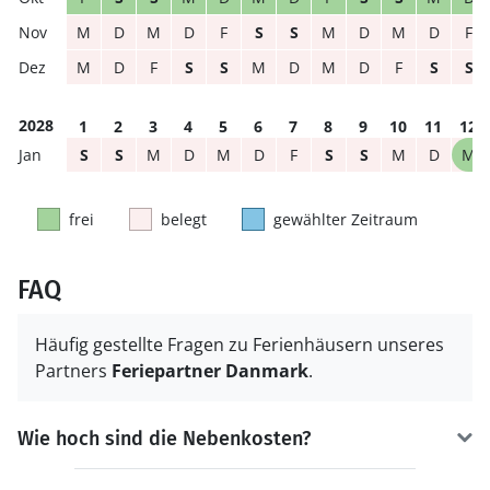
M
D
M
D
F
S
S
M
D
M
D
F
M
D
F
S
S
M
D
M
D
F
S
S
2028
1
2
3
4
5
6
7
8
9
10
11
12
S
S
M
D
M
D
F
S
S
M
D
M
frei
belegt
gewählter Zeitraum
FAQ
Häufig gestellte Fragen zu Ferienhäusern unseres
Partners
Feriepartner Danmark
.
Wie hoch sind die Nebenkosten?